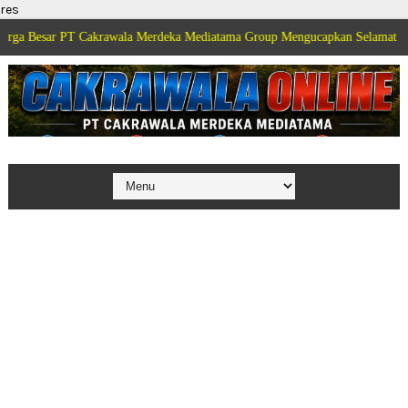
res
PT Cakrawala Merdeka Mediatama Group Mengucapkan Selamat Dirgahayu Kem