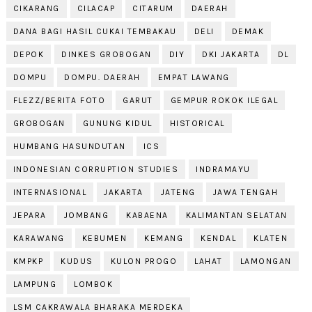
CIKARANG
CILACAP
CITARUM
DAERAH
DANA BAGI HASIL CUKAI TEMBAKAU
DELI
DEMAK
DEPOK
DINKES GROBOGAN
DIY
DKI JAKARTA
DL
DOMPU
DOMPU. DAERAH
EMPAT LAWANG
FLEZZ/BERITA FOTO
GARUT
GEMPUR ROKOK ILEGAL
GROBOGAN
GUNUNG KIDUL
HISTORICAL
HUMBANG HASUNDUTAN
ICS
INDONESIAN CORRUPTION STUDIES
INDRAMAYU
INTERNASIONAL
JAKARTA
JATENG
JAWA TENGAH
JEPARA
JOMBANG
KABAENA
KALIMANTAN SELATAN
KARAWANG
KEBUMEN
KEMANG
KENDAL
KLATEN
KMPKP
KUDUS
KULON PROGO
LAHAT
LAMONGAN
LAMPUNG
LOMBOK
LSM CAKRAWALA BHARAKA MERDEKA