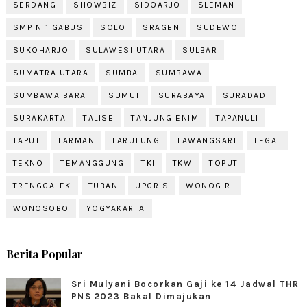
SERDANG
SHOWBIZ
SIDOARJO
SLEMAN
SMP N 1 GABUS
SOLO
SRAGEN
SUDEWO
SUKOHARJO
SULAWESI UTARA
SULBAR
SUMATRA UTARA
SUMBA
SUMBAWA
SUMBAWA BARAT
SUMUT
SURABAYA
SURADADI
SURAKARTA
TALISE
TANJUNG ENIM
TAPANULI
TAPUT
TARMAN
TARUTUNG
TAWANGSARI
TEGAL
TEKNO
TEMANGGUNG
TKI
TKW
TOPUT
TRENGGALEK
TUBAN
UPGRIS
WONOGIRI
WONOSOBO
YOGYAKARTA
Berita Popular
Sri Mulyani Bocorkan Gaji ke 14 Jadwal THR
PNS 2023 Bakal Dimajukan