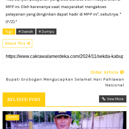
MPP ini. Oleh karenanya saat masyarakat mengakses
pelayanan yang diinginkan dapat hadir di MPP ini", sebutnya. *
(F/Z).*
Tags
# Daerah
# Dompu
Share This
Older Article
Bupati Grobogan Mengucapkan Selamat Hari Pahlawan
Nasional
RELATED POST
View More
DOMPU