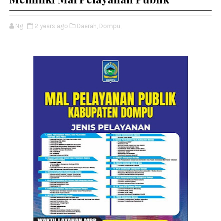
Ng
2 years ago
Daerah,
Dompu,