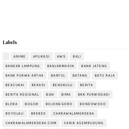
Labels
.
ANIME
APLIKASI
AWS
BALI
BANDAR LAMPUNG
BANJARMASIN
BANK JATENG
BANK PURWA ARTHA
BANTUL
BATANG
BATU RAJA
BEACUKAI
BEKASI
BENGKULU
BERITA
BERITA REGIONAL
BGN
BIMA
BKK PURWODADI
BLORA
BOGOR
BOJONEGORO
BONDOWOSO
BOYOLALI
BREBES
CAKRAWALAMERDEKA
CAKRAWALAMERDEKA.COM
CARIK ASEMRUDUNG