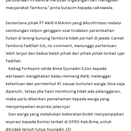
perusahaan ini karena merusak lingkungan dan merugikan
masyarakat Tambora," pinta Sutacim kepada cakrawala.
Sementara pihak PT AWB H.M.Amin yang dikonfirmasi melalui
sambungan telpon genggam soal tindakan perambahan
hutan di lereng Gunung Tambora tidak pernah di jawab. Camat
Tambora Fadillah S.Si, no comment, menunggu pertemuan
lebih lanjut dari kedua belah pihak dan pihak pihak terkait ujar
Fadillah.
Kabag Forkopim setda Bima Syuriadin S,Sos kepada
wartawan mengatakan kalau memang AWB, melanggar
ketentuan dan permenhut RI. sesuai tuntutan warga, bisa saja
dipenuhi , tetapi jika hasil monitoring tidak ada pelanggaran,
maka perlu diberikan pemahaman kepada warga yang
menyampaikan aspirasi jelasnya.!
Dan warga yang melakukan keberatan.boleh menyampaikan
aspirasi kepada Komisi terkait di DPRD Kab.Bima, untuk
ditindak lanjuti tutup Syuriadin .(Z)