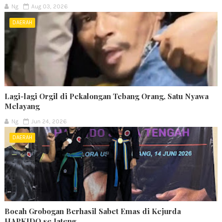
Ng
Aug 03, 2026
DAERAH
Lagi-lagi Orgil di Pekalongan Tebang Orang, Satu Nyawa
Melayang
Ng
Jun 24, 2026
DAERAH
Bocah Grobogan Berhasil Sabet Emas di Kejurda
HAPKIDO se Jateng