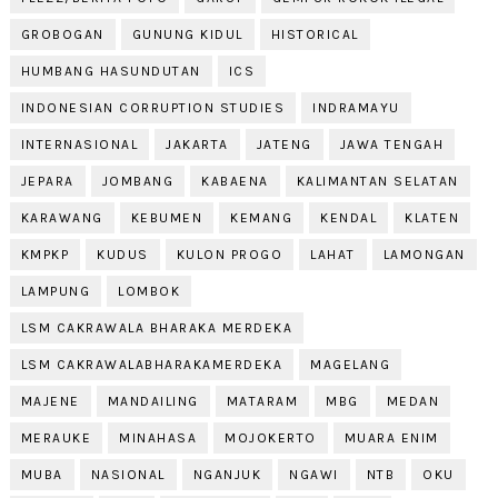
GROBOGAN
GUNUNG KIDUL
HISTORICAL
HUMBANG HASUNDUTAN
ICS
INDONESIAN CORRUPTION STUDIES
INDRAMAYU
INTERNASIONAL
JAKARTA
JATENG
JAWA TENGAH
JEPARA
JOMBANG
KABAENA
KALIMANTAN SELATAN
KARAWANG
KEBUMEN
KEMANG
KENDAL
KLATEN
KMPKP
KUDUS
KULON PROGO
LAHAT
LAMONGAN
LAMPUNG
LOMBOK
LSM CAKRAWALA BHARAKA MERDEKA
LSM CAKRAWALABHARAKAMERDEKA
MAGELANG
MAJENE
MANDAILING
MATARAM
MBG
MEDAN
MERAUKE
MINAHASA
MOJOKERTO
MUARA ENIM
MUBA
NASIONAL
NGANJUK
NGAWI
NTB
OKU