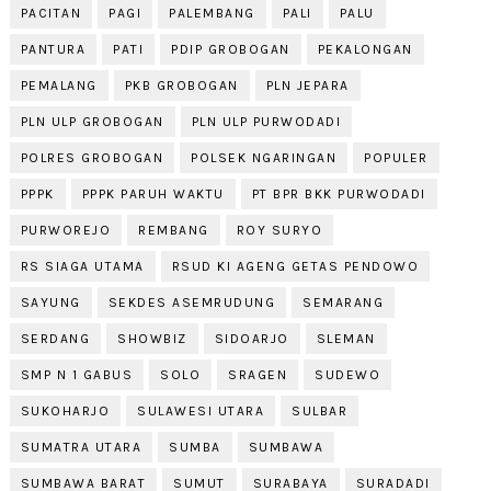
PACITAN
PAGI
PALEMBANG
PALI
PALU
PANTURA
PATI
PDIP GROBOGAN
PEKALONGAN
PEMALANG
PKB GROBOGAN
PLN JEPARA
PLN ULP GROBOGAN
PLN ULP PURWODADI
POLRES GROBOGAN
POLSEK NGARINGAN
POPULER
PPPK
PPPK PARUH WAKTU
PT BPR BKK PURWODADI
PURWOREJO
REMBANG
ROY SURYO
RS SIAGA UTAMA
RSUD KI AGENG GETAS PENDOWO
SAYUNG
SEKDES ASEMRUDUNG
SEMARANG
SERDANG
SHOWBIZ
SIDOARJO
SLEMAN
SMP N 1 GABUS
SOLO
SRAGEN
SUDEWO
SUKOHARJO
SULAWESI UTARA
SULBAR
SUMATRA UTARA
SUMBA
SUMBAWA
SUMBAWA BARAT
SUMUT
SURABAYA
SURADADI