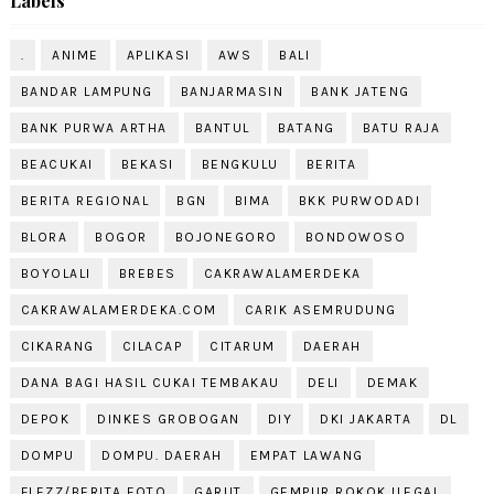
Labels
.
ANIME
APLIKASI
AWS
BALI
BANDAR LAMPUNG
BANJARMASIN
BANK JATENG
BANK PURWA ARTHA
BANTUL
BATANG
BATU RAJA
BEACUKAI
BEKASI
BENGKULU
BERITA
BERITA REGIONAL
BGN
BIMA
BKK PURWODADI
BLORA
BOGOR
BOJONEGORO
BONDOWOSO
BOYOLALI
BREBES
CAKRAWALAMERDEKA
CAKRAWALAMERDEKA.COM
CARIK ASEMRUDUNG
CIKARANG
CILACAP
CITARUM
DAERAH
DANA BAGI HASIL CUKAI TEMBAKAU
DELI
DEMAK
DEPOK
DINKES GROBOGAN
DIY
DKI JAKARTA
DL
DOMPU
DOMPU. DAERAH
EMPAT LAWANG
FLEZZ/BERITA FOTO
GARUT
GEMPUR ROKOK ILEGAL