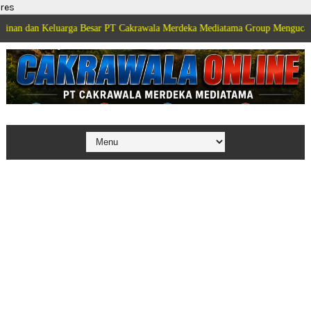
res
eluarga Besar PT Cakrawala Merdeka Mediatama Group Mengucapkan Selamat