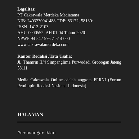
Legalitas:
PT Cakrawala Merdeka Mediatama
NIB: 2403230041488 TDP: 83122, 58130:
ISSN :1412-2103:
AHU-0000552. AH.01.04.Tahun 2020:
NPWP:94.542.576.7-514.000
www.cakrawalamerdeka.com
Kantor Redaksi /Tata Usaha:
Jl. Thamrin II/4 Simpanglima Purwodadi Grobogan Jateng
58111
Media Cakrawala Online adalah anggota FPRNI (Forum
Pemimpin Redaksi Nasional Indonesia).
HALAMAN
Pemasangan Iklan