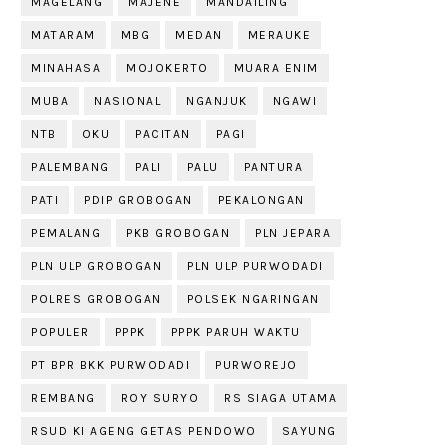
MAGELANG
MAJENE
MANDAILING
MATARAM
MBG
MEDAN
MERAUKE
MINAHASA
MOJOKERTO
MUARA ENIM
MUBA
NASIONAL
NGANJUK
NGAWI
NTB
OKU
PACITAN
PAGI
PALEMBANG
PALI
PALU
PANTURA
PATI
PDIP GROBOGAN
PEKALONGAN
PEMALANG
PKB GROBOGAN
PLN JEPARA
PLN ULP GROBOGAN
PLN ULP PURWODADI
POLRES GROBOGAN
POLSEK NGARINGAN
POPULER
PPPK
PPPK PARUH WAKTU
PT BPR BKK PURWODADI
PURWOREJO
REMBANG
ROY SURYO
RS SIAGA UTAMA
RSUD KI AGENG GETAS PENDOWO
SAYUNG