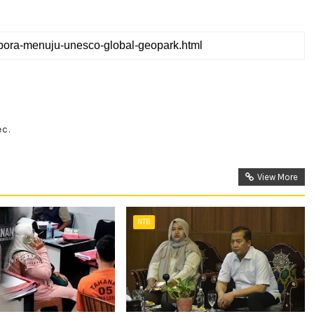
c.
View More
NTB