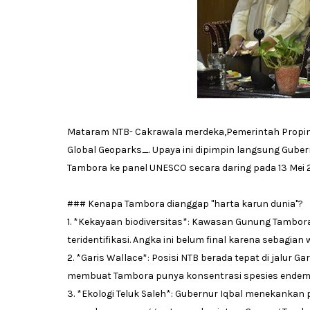
Mataram NTB- Cakrawala merdeka,Pemerintah Propi
Global Geoparks_. Upaya ini dipimpin langsung Gub
Tambora ke panel UNESCO secara daring pada 13 Mei 
### Kenapa Tambora dianggap "harta karun dunia"?
1. *Kekayaan biodiversitas*: Kawasan Gunung Tambor
teridentifikasi. Angka ini belum final karena sebagia
2. *Garis Wallace*: Posisi NTB berada tepat di jalur G
membuat Tambora punya konsentrasi spesies endemik
3. *Ekologi Teluk Saleh*: Gubernur Iqbal menekankan 