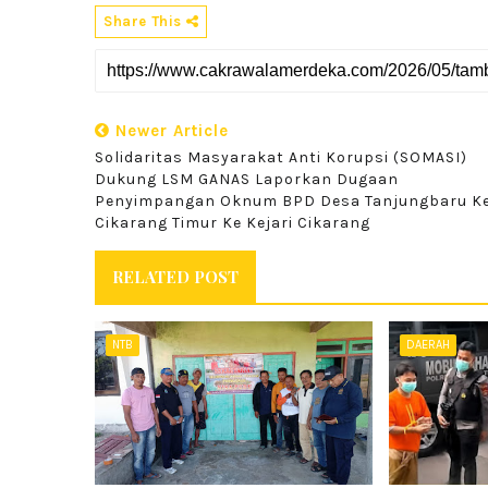
Share This
Newer Article
Solidaritas Masyarakat Anti Korupsi (SOMASI)
Dukung LSM GANAS Laporkan Dugaan
Penyimpangan Oknum BPD Desa Tanjungbaru Ke
Cikarang Timur Ke Kejari Cikarang
RELATED POST
NTB
DAERAH