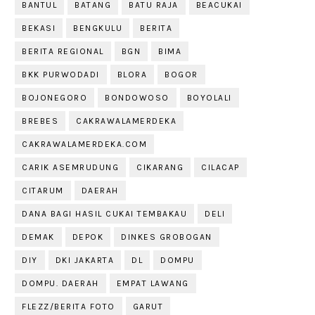
BANTUL
BATANG
BATU RAJA
BEACUKAI
BEKASI
BENGKULU
BERITA
BERITA REGIONAL
BGN
BIMA
BKK PURWODADI
BLORA
BOGOR
BOJONEGORO
BONDOWOSO
BOYOLALI
BREBES
CAKRAWALAMERDEKA
CAKRAWALAMERDEKA.COM
CARIK ASEMRUDUNG
CIKARANG
CILACAP
CITARUM
DAERAH
DANA BAGI HASIL CUKAI TEMBAKAU
DELI
DEMAK
DEPOK
DINKES GROBOGAN
DIY
DKI JAKARTA
DL
DOMPU
DOMPU. DAERAH
EMPAT LAWANG
FLEZZ/BERITA FOTO
GARUT