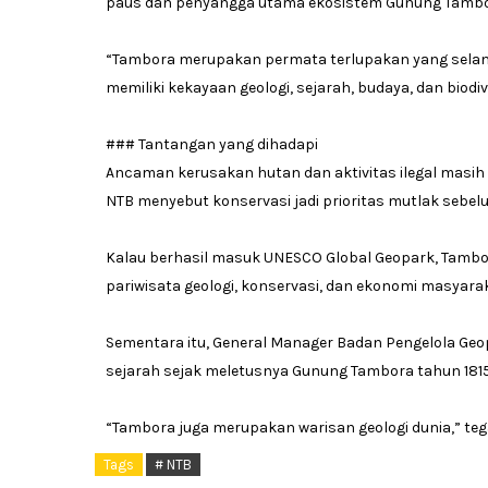
paus dan penyangga utama ekosistem Gunung Tambo
“Tambora merupakan permata terlupakan yang selama
memiliki kekayaan geologi, sejarah, budaya, dan biodiv
### Tantangan yang dihadapi
Ancaman kerusakan hutan dan aktivitas ilegal masih
NTB menyebut konservasi jadi prioritas mutlak sebelu
Kalau berhasil masuk UNESCO Global Geopark, Tambo
pariwisata geologi, konservasi, dan ekonomi masyarak
Sementara itu, General Manager Badan Pengelola Geop
sejarah sejak meletusnya Gunung Tambora tahun 181
“Tambora juga merupakan warisan geologi dunia,” teg
Tags
# NTB