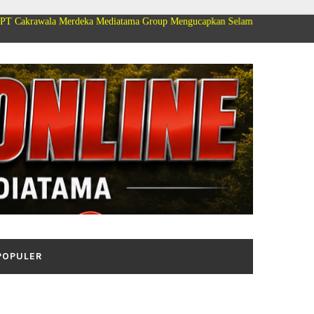
erdeka Mediatama Group Mengucapkan Selamat Dirgahayu Kemerdekaan Repub
POPULER