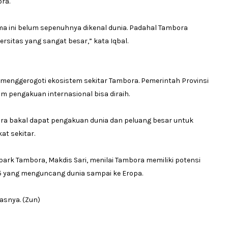
ra.
 ini belum sepenuhnya dikenal dunia. Padahal Tambora
ersitas yang sangat besar,” kata Iqbal.
 menggerogoti ekosistem sekitar Tambora. Pemerintah Provinsi
m pengakuan internasional bisa diraih.
ra bakal dapat pengakuan dunia dan peluang besar untuk
at sekitar.
ark Tambora, Makdis Sari, menilai Tambora memiliki potensi
5 yang menguncang dunia sampai ke Eropa.
asnya. (Zun)