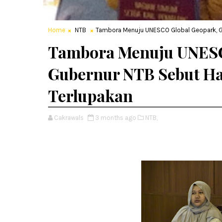
Home
NTB
Tambora Menuju UNESCO Global Geopark, Gu
Tambora Menuju UNESC
Gubernur NTB Sebut Ha
Terlupakan
Cakrawals
3 months ago
NTB,