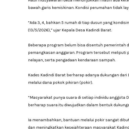
Hasil musyawarah desa menunjukkan masih ada kete
bawah garis kemiskinan. Kondisi perumahan tidak lay
“Ada 3, 4, bahkan 5 rumah di tiap dusun yang kondisi
(13/5/2026),” ujar Kepala Desa Kadindi Barat.
Beberapa program belum bisa disentuh pemerintah 
pemangkasan anggaran. Program tersebut meliputi 
nelayan, serta pengadaan kendaraan sampah.
Kades Kadindi Barat berharap adanya dukungan dari
melalui dana pokok pikiran (pokir).
“Masyarakat punya suara di setiap individu anggota 
berharap suara itu diwujudkan dalam bentuk dukunga
Ia menambahkan, bantuan melalui pokir sangat dibut
dan meningkatkan kesejahteraan masyarakat Kadindi 