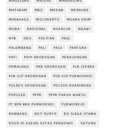
MAGELANG
MAJENE
MANDAILING
MATARAM
MBG
MEDAN
MERAUKE
MINAHASA
MOJOKERTO
MUARA ENIM
MUBA
NASIONAL
NGANJUK
NGAWI
NTB
OKU
PACITAN
PAGI
PALEMBANG
PALI
PALU
PANTURA
PATI
PDIP GROBOGAN
PEKALONGAN
PEMALANG
PKB GROBOGAN
PLN JEPARA
PLN ULP GROBOGAN
PLN ULP PURWODADI
POLRES GROBOGAN
POLSEK NGARINGAN
POPULER
PPPK
PPPK PARUH WAKTU
PT BPR BKK PURWODADI
PURWOREJO
REMBANG
ROY SURYO
RS SIAGA UTAMA
RSUD KI AGENG GETAS PENDOWO
SAYUNG