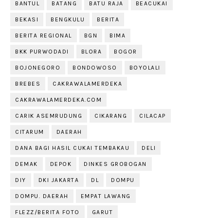
BANTUL
BATANG
BATU RAJA
BEACUKAI
BEKASI
BENGKULU
BERITA
BERITA REGIONAL
BGN
BIMA
BKK PURWODADI
BLORA
BOGOR
BOJONEGORO
BONDOWOSO
BOYOLALI
BREBES
CAKRAWALAMERDEKA
CAKRAWALAMERDEKA.COM
CARIK ASEMRUDUNG
CIKARANG
CILACAP
CITARUM
DAERAH
DANA BAGI HASIL CUKAI TEMBAKAU
DELI
DEMAK
DEPOK
DINKES GROBOGAN
DIY
DKI JAKARTA
DL
DOMPU
DOMPU. DAERAH
EMPAT LAWANG
FLEZZ/BERITA FOTO
GARUT