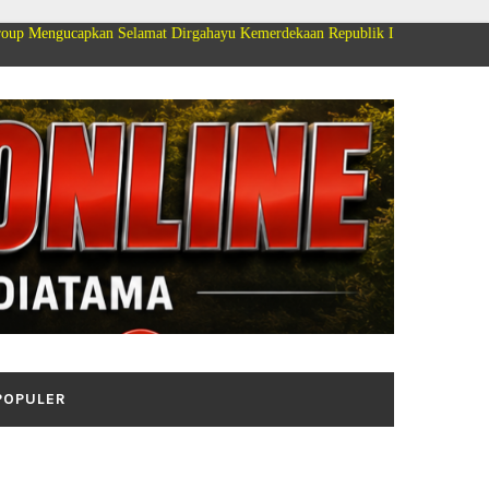
n Selamat Dirgahayu Kemerdekaan Republik Indonesia ke 81
POPULER