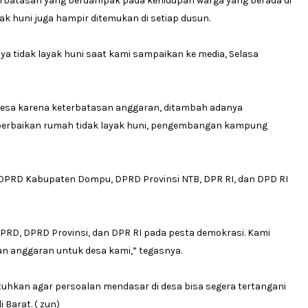
rbatasan yang berdampak pada kehidupan warga yang berada di
ak huni juga hampir ditemukan di setiap dusun.
nya tidak layak huni saat kami sampaikan ke media, Selasa
desa karena keterbatasan anggaran, ditambah adanya
perbaikan rumah tidak layak huni, pengembangan kampung
 DPRD Kabupaten Dompu, DPRD Provinsi NTB, DPR RI, dan DPD RI
DPRD, DPRD Provinsi, dan DPR RI pada pesta demokrasi. Kami
n anggaran untuk desa kami,” tegasnya.
uhkan agar persoalan mendasar di desa bisa segera tertangani
Barat. ( zun)