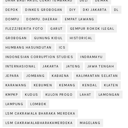
DANA BAGI HASIL CUKAI TEMBAKAU
DELI
DEMAK
DEPOK
DINKES GROBOGAN
DIY
DKI JAKARTA
DL
DOMPU
DOMPU. DAERAH
EMPAT LAWANG
FLEZZ/BERITA FOTO
GARUT
GEMPUR ROKOK ILEGAL
GROBOGAN
GUNUNG KIDUL
HISTORICAL
HUMBANG HASUNDUTAN
ICS
INDONESIAN CORRUPTION STUDIES
INDRAMAYU
INTERNASIONAL
JAKARTA
JATENG
JAWA TENGAH
JEPARA
JOMBANG
KABAENA
KALIMANTAN SELATAN
KARAWANG
KEBUMEN
KEMANG
KENDAL
KLATEN
KMPKP
KUDUS
KULON PROGO
LAHAT
LAMONGAN
LAMPUNG
LOMBOK
LSM CAKRAWALA BHARAKA MERDEKA
LSM CAKRAWALABHARAKAMERDEKA
MAGELANG