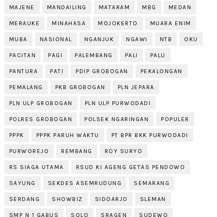
MAJENE
MANDAILING
MATARAM
MBG
MEDAN
MERAUKE
MINAHASA
MOJOKERTO
MUARA ENIM
MUBA
NASIONAL
NGANJUK
NGAWI
NTB
OKU
PACITAN
PAGI
PALEMBANG
PALI
PALU
PANTURA
PATI
PDIP GROBOGAN
PEKALONGAN
PEMALANG
PKB GROBOGAN
PLN JEPARA
PLN ULP GROBOGAN
PLN ULP PURWODADI
POLRES GROBOGAN
POLSEK NGARINGAN
POPULER
PPPK
PPPK PARUH WAKTU
PT BPR BKK PURWODADI
PURWOREJO
REMBANG
ROY SURYO
RS SIAGA UTAMA
RSUD KI AGENG GETAS PENDOWO
SAYUNG
SEKDES ASEMRUDUNG
SEMARANG
SERDANG
SHOWBIZ
SIDOARJO
SLEMAN
SMP N 1 GABUS
SOLO
SRAGEN
SUDEWO