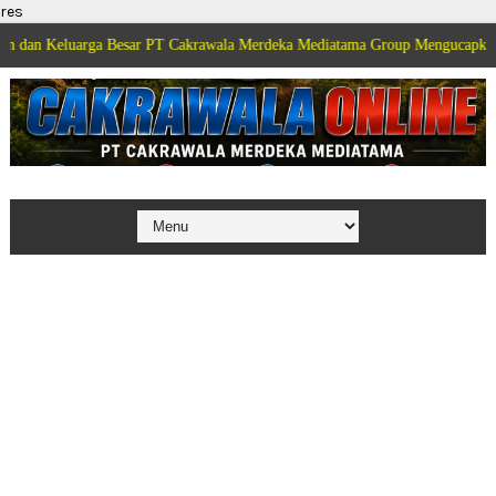
res
rga Besar PT Cakrawala Merdeka Mediatama Group Mengucapkan Selamat Dir