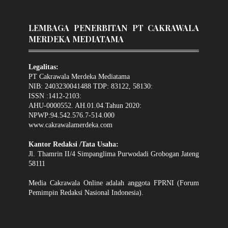
LEMBAGA PENERBITAN PT CAKRAWALA
MERDEKA MEDIATAMA
Legalitas:
PT Cakrawala Merdeka Mediatama
NIB: 2403230041488 TDP: 83122, 58130:
ISSN :1412-2103:
AHU-0000552. AH.01.04.Tahun 2020:
NPWP:94.542.576.7-514.000
www.cakrawalamerdeka.com
Kantor Redaksi /Tata Usaha:
Jl. Thamrin II/4 Simpanglima Purwodadi Grobogan Jateng
58111
Media Cakrawala Online adalah anggota FPRNI (Forum
Pemimpin Redaksi Nasional Indonesia).