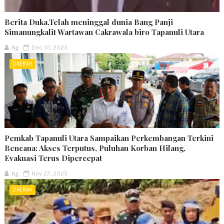
Berita Duka.Telah meninggal dunia Bang Panji
Simanungkalit Wartawan Cakrawala biro Tapanuli Utara
Ng
Dec 01, 2025
DAERAH
Pemkab Tapanuli Utara Sampaikan Perkembangan Terkini
Bencana: Akses Terputus, Puluhan Korban Hilang,
Evakuasi Terus Dipercepat
Ng
Nov 27, 2025
DAERAH