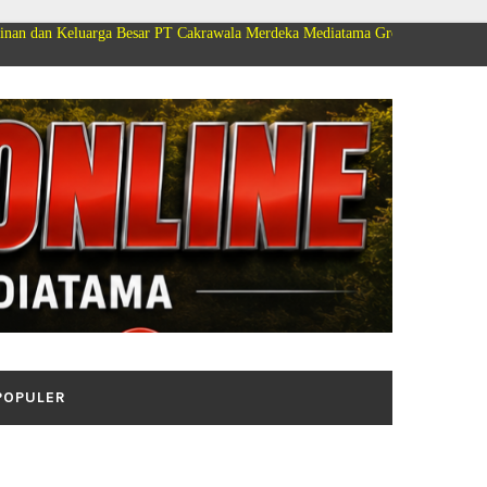
rga Besar PT Cakrawala Merdeka Mediatama Group Mengucapkan Selamat Dir
POPULER