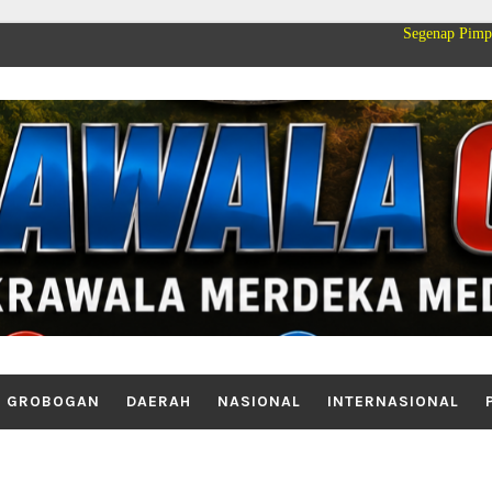
Segenap Pimpinan dan Kelua
GROBOGAN
DAERAH
NASIONAL
INTERNASIONAL