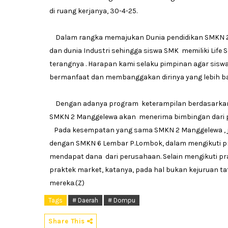
di ruang kerjanya, 30-4-25.
Dalam rangka memajukan Dunia pendidikan SMKN 2
dan dunia Industri sehingga siswa SMK memiliki Life Sk
terangnya . Harapan kami selaku pimpinan agar sis
bermanfaat dan membanggakan dirinya yang lebih bai
Dengan adanya program keterampilan berdasarkan ju
SMKN 2 Manggelewa akan menerima bimbingan dari p
Pada kesempatan yang sama SMKN 2 Manggelewa , juga
dengan SMKN 6 Lembar P.Lombok, dalam mengikuti p
mendapat dana dari perusahaan. Selain mengikuti p
praktek market, katanya, pada hal bukan kejuruan 
mereka.(Z)
Tags
# Daerah
# Dompu
Share This