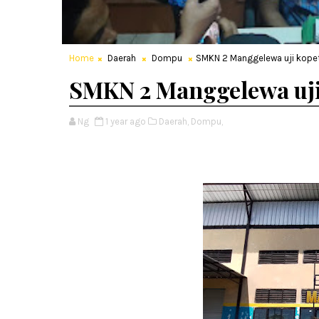
Home
Daerah
Dompu
SMKN 2 Manggelewa uji kopet
SMKN 2 Manggelewa uji 
Ng
1 year ago
Daerah,
Dompu,