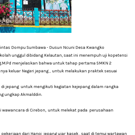
 lintas Dompu Sumbawa - Dusun Ncuni Desa Kwangko
lah unggul dibidang Kelautan, saat ini menempuh uji kopetensi
Ag.M.Pd menjelaskan bahwa untuk tahap pertama SMKN 2
nya keluar Negeri jepang , untuk melakukan praktek sesuai
da di jepang untuk mengikuti kegiatan kejepang dalam rangka
ng ungkap Akmalddin.
i wawancara di Cirebon, untuk melekat pada perusahaan
ekerjaan dari Hanoi jepang ujar kasek , saat di temui wartawan