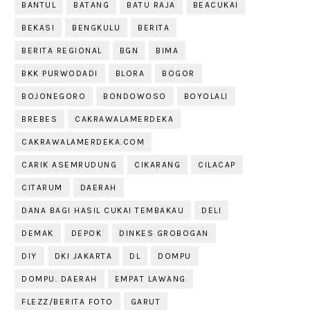
BANTUL
BATANG
BATU RAJA
BEACUKAI
BEKASI
BENGKULU
BERITA
BERITA REGIONAL
BGN
BIMA
BKK PURWODADI
BLORA
BOGOR
BOJONEGORO
BONDOWOSO
BOYOLALI
BREBES
CAKRAWALAMERDEKA
CAKRAWALAMERDEKA.COM
CARIK ASEMRUDUNG
CIKARANG
CILACAP
CITARUM
DAERAH
DANA BAGI HASIL CUKAI TEMBAKAU
DELI
DEMAK
DEPOK
DINKES GROBOGAN
DIY
DKI JAKARTA
DL
DOMPU
DOMPU. DAERAH
EMPAT LAWANG
FLEZZ/BERITA FOTO
GARUT