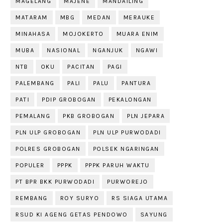
MAGELANG
MAJENE
MANDAILING
MATARAM
MBG
MEDAN
MERAUKE
MINAHASA
MOJOKERTO
MUARA ENIM
MUBA
NASIONAL
NGANJUK
NGAWI
NTB
OKU
PACITAN
PAGI
PALEMBANG
PALI
PALU
PANTURA
PATI
PDIP GROBOGAN
PEKALONGAN
PEMALANG
PKB GROBOGAN
PLN JEPARA
PLN ULP GROBOGAN
PLN ULP PURWODADI
POLRES GROBOGAN
POLSEK NGARINGAN
POPULER
PPPK
PPPK PARUH WAKTU
PT BPR BKK PURWODADI
PURWOREJO
REMBANG
ROY SURYO
RS SIAGA UTAMA
RSUD KI AGENG GETAS PENDOWO
SAYUNG