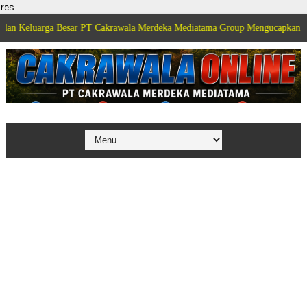
res
arga Besar PT Cakrawala Merdeka Mediatama Group Mengucapkan Selamat Dir