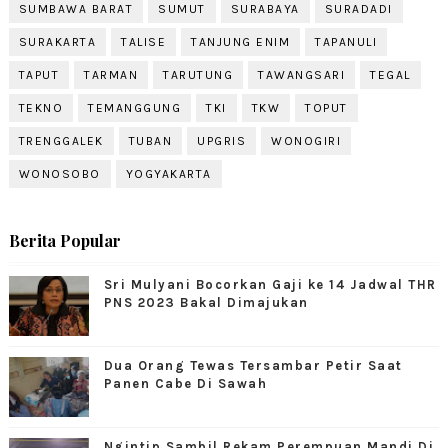
SUMBAWA BARAT
SUMUT
SURABAYA
SURADADI
SURAKARTA
TALISE
TANJUNG ENIM
TAPANULI
TAPUT
TARMAN
TARUTUNG
TAWANGSARI
TEGAL
TEKNO
TEMANGGUNG
TKI
TKW
TOPUT
TRENGGALEK
TUBAN
UPGRIS
WONOGIRI
WONOSOBO
YOGYAKARTA
Berita Popular
Sri Mulyani Bocorkan Gaji ke 14 Jadwal THR
PNS 2023 Bakal Dimajukan
Dua Orang Tewas Tersambar Petir Saat
Panen Cabe Di Sawah
Ngintip Sambil Rekam Perempuan Mandi Di