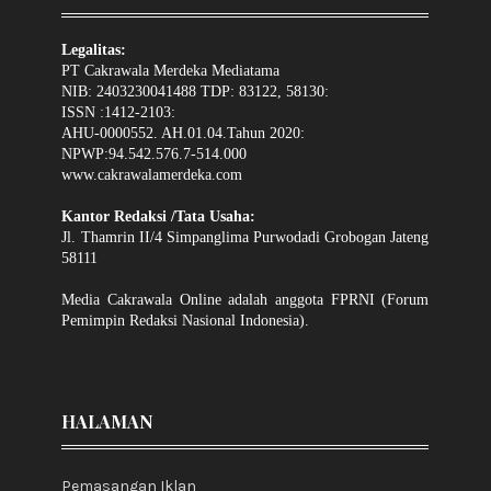
Legalitas:
PT Cakrawala Merdeka Mediatama
NIB: 2403230041488 TDP: 83122, 58130:
ISSN :1412-2103:
AHU-0000552. AH.01.04.Tahun 2020:
NPWP:94.542.576.7-514.000
www.cakrawalamerdeka.com
Kantor Redaksi /Tata Usaha:
Jl. Thamrin II/4 Simpanglima Purwodadi Grobogan Jateng
58111
Media Cakrawala Online adalah anggota FPRNI (Forum
Pemimpin Redaksi Nasional Indonesia).
HALAMAN
Pemasangan Iklan