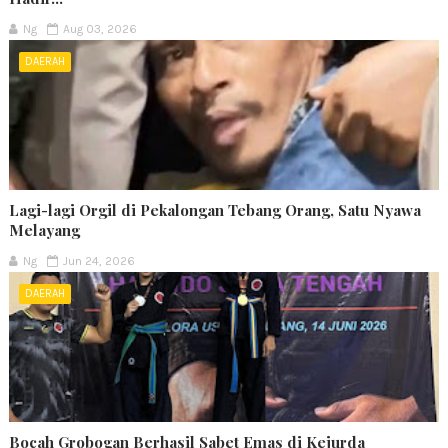
Ng
Aug 03, 2026
DAERAH
Lagi-lagi Orgil di Pekalongan Tebang Orang, Satu Nyawa
Melayang
Ng
Jun 24, 2026
DAERAH
Bocah Grobogan Berhasil Sabet Emas di Kejurda