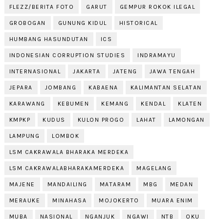
FLEZZ/BERITA FOTO
GARUT
GEMPUR ROKOK ILEGAL
GROBOGAN
GUNUNG KIDUL
HISTORICAL
HUMBANG HASUNDUTAN
ICS
INDONESIAN CORRUPTION STUDIES
INDRAMAYU
INTERNASIONAL
JAKARTA
JATENG
JAWA TENGAH
JEPARA
JOMBANG
KABAENA
KALIMANTAN SELATAN
KARAWANG
KEBUMEN
KEMANG
KENDAL
KLATEN
KMPKP
KUDUS
KULON PROGO
LAHAT
LAMONGAN
LAMPUNG
LOMBOK
LSM CAKRAWALA BHARAKA MERDEKA
LSM CAKRAWALABHARAKAMERDEKA
MAGELANG
MAJENE
MANDAILING
MATARAM
MBG
MEDAN
MERAUKE
MINAHASA
MOJOKERTO
MUARA ENIM
MUBA
NASIONAL
NGANJUK
NGAWI
NTB
OKU