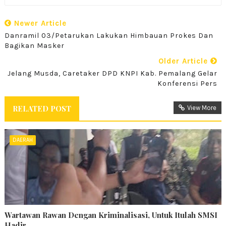
Newer Article
Danramil 03/Petarukan Lakukan Himbauan Prokes Dan
Bagikan Masker
Older Article
Jelang Musda, Caretaker DPD KNPI Kab. Pemalang Gelar
Konferensi Pers
RELATED POST
View More
DAERAH
Wartawan Rawan Dengan Kriminalisasi, Untuk Itulah SMSI
Hadir...