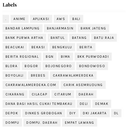
Labels
.
ANIME
APLIKASI
AWS
BALI
BANDAR LAMPUNG
BANJARMASIN
BANK JATENG
BANK PURWA ARTHA
BANTUL
BATANG
BATU RAJA
BEACUKAI
BEKASI
BENGKULU
BERITA
BERITA REGIONAL
BGN
BIMA
BKK PURWODADI
BLORA
BOGOR
BOJONEGORO
BONDOWOSO
BOYOLALI
BREBES
CAKRAWALAMERDEKA
CAKRAWALAMERDEKA.COM
CARIK ASEMRUDUNG
CIKARANG
CILACAP
CITARUM
DAERAH
DANA BAGI HASIL CUKAI TEMBAKAU
DELI
DEMAK
DEPOK
DINKES GROBOGAN
DIY
DKI JAKARTA
DL
DOMPU
DOMPU. DAERAH
EMPAT LAWANG