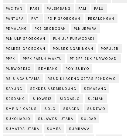
PACITAN
PAGI
PALEMBANG
PALI
PALU
PANTURA
PATI
PDIP GROBOGAN
PEKALONGAN
PEMALANG
PKB GROBOGAN
PLN JEPARA
PLN ULP GROBOGAN
PLN ULP PURWODADI
POLRES GROBOGAN
POLSEK NGARINGAN
POPULER
PPPK
PPPK PARUH WAKTU
PT BPR BKK PURWODADI
PURWOREJO
REMBANG
ROY SURYO
RS SIAGA UTAMA
RSUD KI AGENG GETAS PENDOWO
SAYUNG
SEKDES ASEMRUDUNG
SEMARANG
SERDANG
SHOWBIZ
SIDOARJO
SLEMAN
SMP N 1 GABUS
SOLO
SRAGEN
SUDEWO
SUKOHARJO
SULAWESI UTARA
SULBAR
SUMATRA UTARA
SUMBA
SUMBAWA