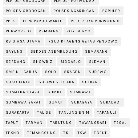
PLN ULP GROBOGAN
PLN ULP PURWODADI
POLRES GROBOGAN
POLSEK NGARINGAN
POPULER
PPPK
PPPK PARUH WAKTU
PT BPR BKK PURWODADI
PURWOREJO
REMBANG
ROY SURYO
RS SIAGA UTAMA
RSUD KI AGENG GETAS PENDOWO
SAYUNG
SEKDES ASEMRUDUNG
SEMARANG
SERDANG
SHOWBIZ
SIDOARJO
SLEMAN
SMP N 1 GABUS
SOLO
SRAGEN
SUDEWO
SUKOHARJO
SULAWESI UTARA
SULBAR
SUMATRA UTARA
SUMBA
SUMBAWA
SUMBAWA BARAT
SUMUT
SURABAYA
SURADADI
SURAKARTA
TALISE
TANJUNG ENIM
TAPANULI
TAPUT
TARMAN
TARUTUNG
TAWANGSARI
TEGAL
TEKNO
TEMANGGUNG
TKI
TKW
TOPUT