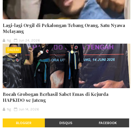
Lagi-lagi Orgil di Pekalongan Tebang Orang, Satu Nyawa
Melayang
Ng
Jun 24, 2026
DAERAH
Bocah Grobogan Berhasil Sabet Emas di Kejurda
HAPKIDO se Jateng
Ng
Jun 14, 2026
BLOGGER
DISQUS
FACEBOOK