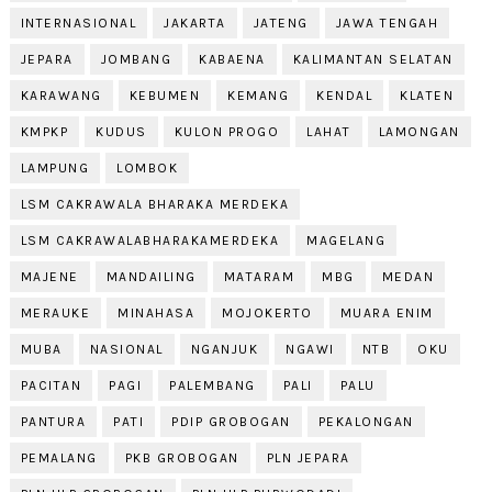
INTERNASIONAL
JAKARTA
JATENG
JAWA TENGAH
JEPARA
JOMBANG
KABAENA
KALIMANTAN SELATAN
KARAWANG
KEBUMEN
KEMANG
KENDAL
KLATEN
KMPKP
KUDUS
KULON PROGO
LAHAT
LAMONGAN
LAMPUNG
LOMBOK
LSM CAKRAWALA BHARAKA MERDEKA
LSM CAKRAWALABHARAKAMERDEKA
MAGELANG
MAJENE
MANDAILING
MATARAM
MBG
MEDAN
MERAUKE
MINAHASA
MOJOKERTO
MUARA ENIM
MUBA
NASIONAL
NGANJUK
NGAWI
NTB
OKU
PACITAN
PAGI
PALEMBANG
PALI
PALU
PANTURA
PATI
PDIP GROBOGAN
PEKALONGAN
PEMALANG
PKB GROBOGAN
PLN JEPARA