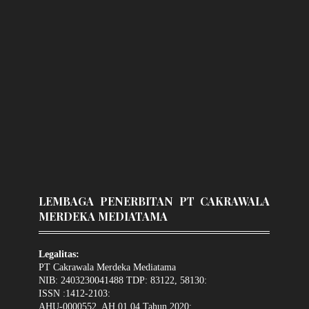
LEMBAGA PENERBITAN PT CAKRAWALA
MERDEKA MEDIATAMA
Legalitas:
PT Cakrawala Merdeka Mediatama
NIB: 2403230041488 TDP: 83122, 58130:
ISSN :1412-2103:
AHU-0000552. AH.01.04.Tahun 2020: