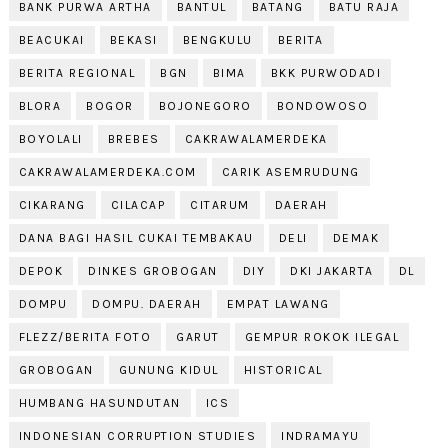
BANK PURWA ARTHA
BANTUL
BATANG
BATU RAJA
BEACUKAI
BEKASI
BENGKULU
BERITA
BERITA REGIONAL
BGN
BIMA
BKK PURWODADI
BLORA
BOGOR
BOJONEGORO
BONDOWOSO
BOYOLALI
BREBES
CAKRAWALAMERDEKA
CAKRAWALAMERDEKA.COM
CARIK ASEMRUDUNG
CIKARANG
CILACAP
CITARUM
DAERAH
DANA BAGI HASIL CUKAI TEMBAKAU
DELI
DEMAK
DEPOK
DINKES GROBOGAN
DIY
DKI JAKARTA
DL
DOMPU
DOMPU. DAERAH
EMPAT LAWANG
FLEZZ/BERITA FOTO
GARUT
GEMPUR ROKOK ILEGAL
GROBOGAN
GUNUNG KIDUL
HISTORICAL
HUMBANG HASUNDUTAN
ICS
INDONESIAN CORRUPTION STUDIES
INDRAMAYU