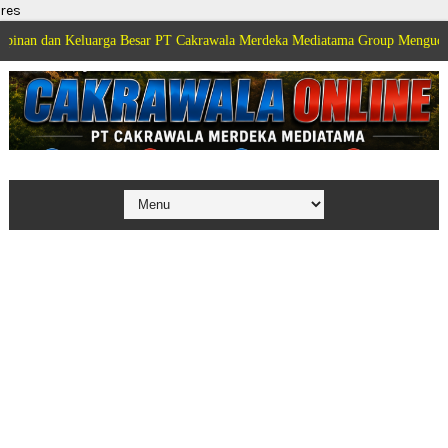
res
eluarga Besar PT Cakrawala Merdeka Mediatama Group Mengucapkan Selamat