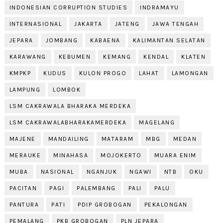
INDONESIAN CORRUPTION STUDIES
INDRAMAYU
INTERNASIONAL
JAKARTA
JATENG
JAWA TENGAH
JEPARA
JOMBANG
KABAENA
KALIMANTAN SELATAN
KARAWANG
KEBUMEN
KEMANG
KENDAL
KLATEN
KMPKP
KUDUS
KULON PROGO
LAHAT
LAMONGAN
LAMPUNG
LOMBOK
LSM CAKRAWALA BHARAKA MERDEKA
LSM CAKRAWALABHARAKAMERDEKA
MAGELANG
MAJENE
MANDAILING
MATARAM
MBG
MEDAN
MERAUKE
MINAHASA
MOJOKERTO
MUARA ENIM
MUBA
NASIONAL
NGANJUK
NGAWI
NTB
OKU
PACITAN
PAGI
PALEMBANG
PALI
PALU
PANTURA
PATI
PDIP GROBOGAN
PEKALONGAN
PEMALANG
PKB GROBOGAN
PLN JEPARA