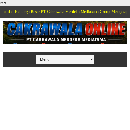
res
luarga Besar PT Cakrawala Merdeka Mediatama Group Mengucapkan Selamat D