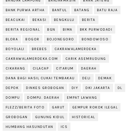
BANDAR LAMPUNG
BANJARMASIN
BANK JATENG
BANK PURWA ARTHA
BANTUL
BATANG
BATU RAJA
BEACUKAI
BEKASI
BENGKULU
BERITA
BERITA REGIONAL
BGN
BIMA
BKK PURWODADI
BLORA
BOGOR
BOJONEGORO
BONDOWOSO
BOYOLALI
BREBES
CAKRAWALAMERDEKA
CAKRAWALAMERDEKA.COM
CARIK ASEMRUDUNG
CIKARANG
CILACAP
CITARUM
DAERAH
DANA BAGI HASIL CUKAI TEMBAKAU
DELI
DEMAK
DEPOK
DINKES GROBOGAN
DIY
DKI JAKARTA
DL
DOMPU
DOMPU. DAERAH
EMPAT LAWANG
FLEZZ/BERITA FOTO
GARUT
GEMPUR ROKOK ILEGAL
GROBOGAN
GUNUNG KIDUL
HISTORICAL
HUMBANG HASUNDUTAN
ICS