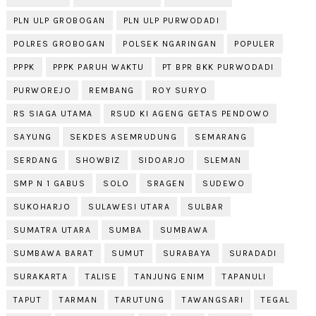
PLN ULP GROBOGAN
PLN ULP PURWODADI
POLRES GROBOGAN
POLSEK NGARINGAN
POPULER
PPPK
PPPK PARUH WAKTU
PT BPR BKK PURWODADI
PURWOREJO
REMBANG
ROY SURYO
RS SIAGA UTAMA
RSUD KI AGENG GETAS PENDOWO
SAYUNG
SEKDES ASEMRUDUNG
SEMARANG
SERDANG
SHOWBIZ
SIDOARJO
SLEMAN
SMP N 1 GABUS
SOLO
SRAGEN
SUDEWO
SUKOHARJO
SULAWESI UTARA
SULBAR
SUMATRA UTARA
SUMBA
SUMBAWA
SUMBAWA BARAT
SUMUT
SURABAYA
SURADADI
SURAKARTA
TALISE
TANJUNG ENIM
TAPANULI
TAPUT
TARMAN
TARUTUNG
TAWANGSARI
TEGAL