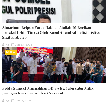
Almarhum Bripda Faras Nabhan Atallah Di Berikan
Pangkat Lrbih Tinggi Oleh Kapolri Jendral Polisi Listiyo
Sigit Prabowo
Ng
Jan 23, 2025
DAERAH
Polda Sumsel Musnahkan BB 49 Kg Sabu sabu Milik
Jaringan Narkoba Golden Crescent
Ng
Jan 15, 2025