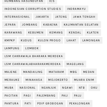
HUMBANG HASUNDUTAN
ICS
INDONESIAN CORRUPTION STUDIES
INDRAMAYU
INTERNASIONAL
JAKARTA
JATENG
JAWA TENGAH
JEPARA
JOMBANG
KABAENA
KALIMANTAN SELATAN
KARAWANG
KEBUMEN
KEMANG
KENDAL
KLATEN
KMPKP
KUDUS
KULON PROGO
LAHAT
LAMONGAN
LAMPUNG
LOMBOK
LSM CAKRAWALA BHARAKA MERDEKA
LSM CAKRAWALABHARAKAMERDEKA
MAGELANG
MAJENE
MANDAILING
MATARAM
MBG
MEDAN
MERAUKE
MINAHASA
MOJOKERTO
MUARA ENIM
MUBA
NASIONAL
NGANJUK
NGAWI
NTB
OKU
PACITAN
PAGI
PALEMBANG
PALI
PALU
PANTURA
PATI
PDIP GROBOGAN
PEKALONGAN