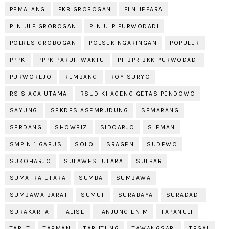
PEMALANG
PKB GROBOGAN
PLN JEPARA
PLN ULP GROBOGAN
PLN ULP PURWODADI
POLRES GROBOGAN
POLSEK NGARINGAN
POPULER
PPPK
PPPK PARUH WAKTU
PT BPR BKK PURWODADI
PURWOREJO
REMBANG
ROY SURYO
RS SIAGA UTAMA
RSUD KI AGENG GETAS PENDOWO
SAYUNG
SEKDES ASEMRUDUNG
SEMARANG
SERDANG
SHOWBIZ
SIDOARJO
SLEMAN
SMP N 1 GABUS
SOLO
SRAGEN
SUDEWO
SUKOHARJO
SULAWESI UTARA
SULBAR
SUMATRA UTARA
SUMBA
SUMBAWA
SUMBAWA BARAT
SUMUT
SURABAYA
SURADADI
SURAKARTA
TALISE
TANJUNG ENIM
TAPANULI
TAPUT
TARMAN
TARUTUNG
TAWANGSARI
TEGAL