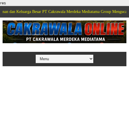
res
luarga Besar PT Cakrawala Merdeka Mediatama Group Mengucapkan Selamat D