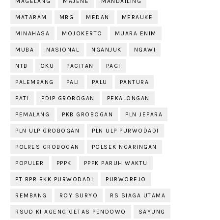
MAGELANG
MAJENE
MANDAILING
MATARAM
MBG
MEDAN
MERAUKE
MINAHASA
MOJOKERTO
MUARA ENIM
MUBA
NASIONAL
NGANJUK
NGAWI
NTB
OKU
PACITAN
PAGI
PALEMBANG
PALI
PALU
PANTURA
PATI
PDIP GROBOGAN
PEKALONGAN
PEMALANG
PKB GROBOGAN
PLN JEPARA
PLN ULP GROBOGAN
PLN ULP PURWODADI
POLRES GROBOGAN
POLSEK NGARINGAN
POPULER
PPPK
PPPK PARUH WAKTU
PT BPR BKK PURWODADI
PURWOREJO
REMBANG
ROY SURYO
RS SIAGA UTAMA
RSUD KI AGENG GETAS PENDOWO
SAYUNG