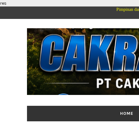
res
Segenap Pimpinan dan Keluarga Besa
HOME