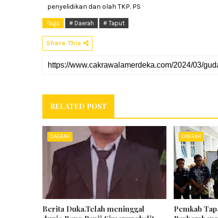
penyelidikan dan olah TKP. PS
Tags
# Daerah
# Taput
Share This
RELATED POST
DAERAH
DAERAH
Berita Duka.Telah meninggal
Pemkab Tapa