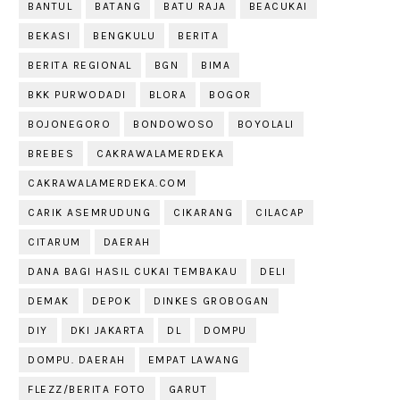
BANTUL
BATANG
BATU RAJA
BEACUKAI
BEKASI
BENGKULU
BERITA
BERITA REGIONAL
BGN
BIMA
BKK PURWODADI
BLORA
BOGOR
BOJONEGORO
BONDOWOSO
BOYOLALI
BREBES
CAKRAWALAMERDEKA
CAKRAWALAMERDEKA.COM
CARIK ASEMRUDUNG
CIKARANG
CILACAP
CITARUM
DAERAH
DANA BAGI HASIL CUKAI TEMBAKAU
DELI
DEMAK
DEPOK
DINKES GROBOGAN
DIY
DKI JAKARTA
DL
DOMPU
DOMPU. DAERAH
EMPAT LAWANG
FLEZZ/BERITA FOTO
GARUT