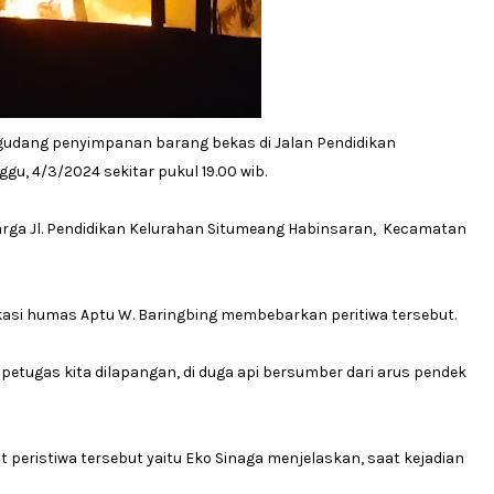
gudang penyimpanan barang bekas di Jalan Pendidikan
u, 4/3/2024 sekitar pukul 19.00 wib.
 warga Jl. Pendidikan Kelurahan Situmeang Habinsaran, Kecamatan
ui kasi humas Aptu W. Baringbing membebarkan peritiwa tersebut.
 petugas kita dilapangan, di duga api bersumber dari arus pendek
 peristiwa tersebut yaitu Eko Sinaga menjelaskan, saat kejadian