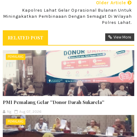
Older Article
Kapolres Lahat Gelar Oprasional Bulanan Untuk
Miningakatkan Pembinaaan Dengan Semagat Di Wilayah
Polres Lahat.
RELATED POST
View More
PEMALANG
PMI Pemalang Gelar ''Donor Darah Sukarela''
Ng
Aug 07, 2026
PEMALANG