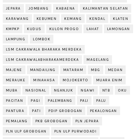
JEPARA
JOMBANG
KABAENA
KALIMANTAN SELATAN
KARAWANG
KEBUMEN
KEMANG
KENDAL
KLATEN
KMPKP
KUDUS
KULON PROGO
LAHAT
LAMONGAN
LAMPUNG
LOMBOK
LSM CAKRAWALA BHARAKA MERDEKA
LSM CAKRAWALABHARAKAMERDEKA
MAGELANG
MAJENE
MANDAILING
MATARAM
MBG
MEDAN
MERAUKE
MINAHASA
MOJOKERTO
MUARA ENIM
MUBA
NASIONAL
NGANJUK
NGAWI
NTB
OKU
PACITAN
PAGI
PALEMBANG
PALI
PALU
PANTURA
PATI
PDIP GROBOGAN
PEKALONGAN
PEMALANG
PKB GROBOGAN
PLN JEPARA
PLN ULP GROBOGAN
PLN ULP PURWODADI