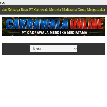
res
 Besar PT Cakrawala Merdeka Mediatama Group Mengucapkan Selamat Dirgah