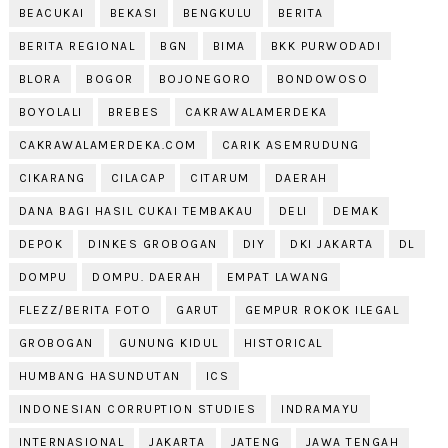
BEACUKAI
BEKASI
BENGKULU
BERITA
BERITA REGIONAL
BGN
BIMA
BKK PURWODADI
BLORA
BOGOR
BOJONEGORO
BONDOWOSO
BOYOLALI
BREBES
CAKRAWALAMERDEKA
CAKRAWALAMERDEKA.COM
CARIK ASEMRUDUNG
CIKARANG
CILACAP
CITARUM
DAERAH
DANA BAGI HASIL CUKAI TEMBAKAU
DELI
DEMAK
DEPOK
DINKES GROBOGAN
DIY
DKI JAKARTA
DL
DOMPU
DOMPU. DAERAH
EMPAT LAWANG
FLEZZ/BERITA FOTO
GARUT
GEMPUR ROKOK ILEGAL
GROBOGAN
GUNUNG KIDUL
HISTORICAL
HUMBANG HASUNDUTAN
ICS
INDONESIAN CORRUPTION STUDIES
INDRAMAYU
INTERNASIONAL
JAKARTA
JATENG
JAWA TENGAH