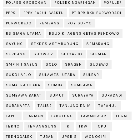
POLRES GROBOGAN
POLSEK NGARINGAN
POPULER
PPPK
PPPK PARUH WAKTU
PT BPR BKK PURWODADI
PURWOREJO
REMBANG
ROY SURYO
RS SIAGA UTAMA
RSUD KI AGENG GETAS PENDOWO
SAYUNG
SEKDES ASEMRUDUNG
SEMARANG
SERDANG
SHOWBIZ
SIDOARJO
SLEMAN
SMP N 1 GABUS
SOLO
SRAGEN
SUDEWO
SUKOHARJO
SULAWESI UTARA
SULBAR
SUMATRA UTARA
SUMBA
SUMBAWA
SUMBAWA BARAT
SUMUT
SURABAYA
SURADADI
SURAKARTA
TALISE
TANJUNG ENIM
TAPANULI
TAPUT
TARMAN
TARUTUNG
TAWANGSARI
TEGAL
TEKNO
TEMANGGUNG
TKI
TKW
TOPUT
TRENGGALEK
TUBAN
UPGRIS
WONOGIRI