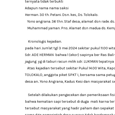
ternyata tidak terbukti
Adapun nama nama saksi
Herman. 30 th. Petani. Dsn. kes, Ds. Tolokalo.
Yono angrana. 36 thn. Staf desa, alamat dsn rade. ds. 
Muhammad yaman. Pns. Alamat dsn madua ds. Ke
Kronologis kejadian.
pada hari Jum'at tgl 3 mei 2024 sekitar pukul 11.00 w
Sdr. ADE HERMAN bahwa 1 (ekor) sapinya ber Ras Bal
jagung yg di taburi racun milik sdr. LUKMAN tepatnya di 
Atas kejadian tersebut sekitar Pukul 14.00 Wita, 
TOLOKALO, anggota piket SPKT I, bersama sama pet
desa an.. Yono Angrana, Kadus Kesi dan masyarakat s
Setelah dilakukan pengecekan dan pemeriksaan fi
bahwa kematian sapi tersebut di duga mati karna terk
tersebut masyarakat yang hadir paham dan sepakat
sama dgn pemerintah desa supaya tidak berdampak p