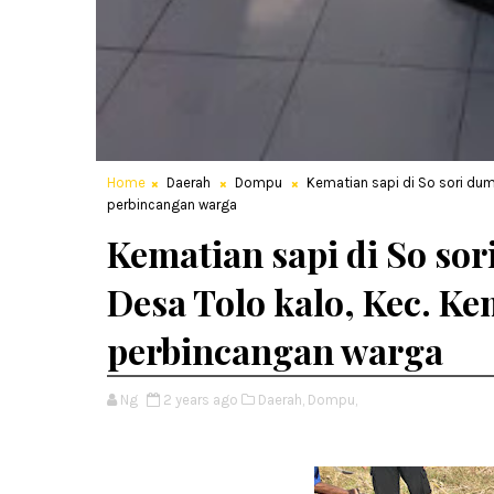
Home
Daerah
Dompu
Kematian sapi di So sori dumu
perbincangan warga
Kematian sapi di So sori
Desa Tolo kalo, Kec. K
perbincangan warga
Ng
2 years ago
Daerah,
Dompu,