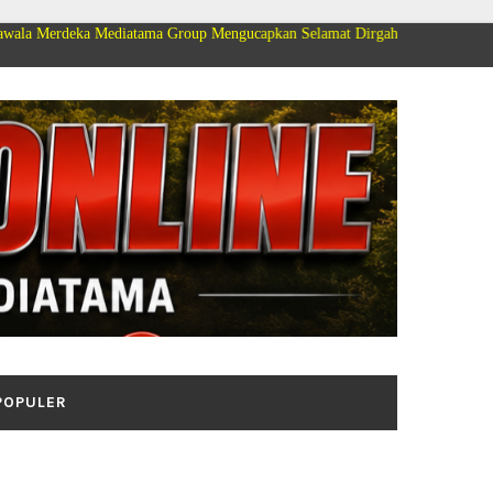
 Mediatama Group Mengucapkan Selamat Dirgahayu Kemerdekaan Republik In
POPULER