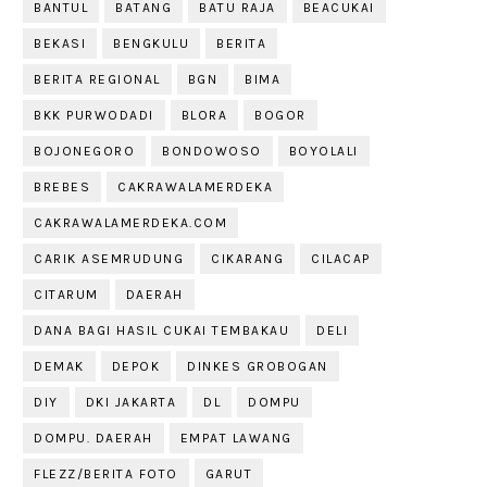
BANTUL
BATANG
BATU RAJA
BEACUKAI
BEKASI
BENGKULU
BERITA
BERITA REGIONAL
BGN
BIMA
BKK PURWODADI
BLORA
BOGOR
BOJONEGORO
BONDOWOSO
BOYOLALI
BREBES
CAKRAWALAMERDEKA
CAKRAWALAMERDEKA.COM
CARIK ASEMRUDUNG
CIKARANG
CILACAP
CITARUM
DAERAH
DANA BAGI HASIL CUKAI TEMBAKAU
DELI
DEMAK
DEPOK
DINKES GROBOGAN
DIY
DKI JAKARTA
DL
DOMPU
DOMPU. DAERAH
EMPAT LAWANG
FLEZZ/BERITA FOTO
GARUT