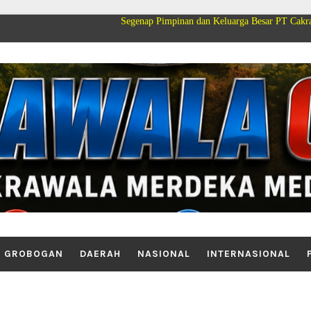
Segenap Pimpinan dan Keluarga Besar PT Cakrawala Merdeka
GROBOGAN
DAERAH
NASIONAL
INTERNASIONAL