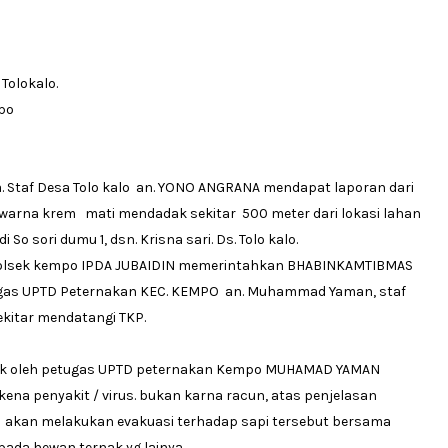
Tolokalo.
mpo
ita. Staf Desa Tolo kalo an. YONO ANGRANA mendapat laporan dari
i warna krem mati mendadak sekitar 500 meter dari lokasi lahan
So sori dumu 1, dsn. Krisna sari. Ds. Tolo kalo.
Kapolsek kempo IPDA JUBAIDIN memerintahkan BHABINKAMTIBMAS
ugas UPTD Peternakan KEC. KEMPO an. Muhammad Yaman, staf
ekitar mendatangi TKP.
sik oleh petugas UPTD peternakan Kempo MUHAMAD YAMAN
ena penyakit / virus. bukan karna racun, atas penjelasan
 akan melakukan evakuasi terhadap sapi tersebut bersama
ada hewan ternak yg lainya.