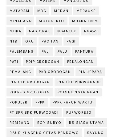
MAGELANG
MAJENE
MANDAILING
MATARAM
MBG
MEDAN
MERAUKE
MINAHASA
MOJOKERTO
MUARA ENIM
MUBA
NASIONAL
NGANJUK
NGAWI
NTB
OKU
PACITAN
PAGI
PALEMBANG
PALI
PALU
PANTURA
PATI
PDIP GROBOGAN
PEKALONGAN
PEMALANG
PKB GROBOGAN
PLN JEPARA
PLN ULP GROBOGAN
PLN ULP PURWODADI
POLRES GROBOGAN
POLSEK NGARINGAN
POPULER
PPPK
PPPK PARUH WAKTU
PT BPR BKK PURWODADI
PURWOREJO
REMBANG
ROY SURYO
RS SIAGA UTAMA
RSUD KI AGENG GETAS PENDOWO
SAYUNG