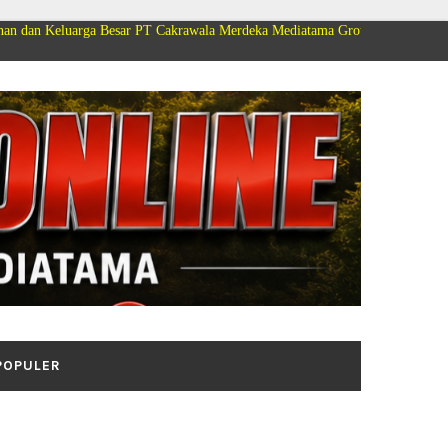
ga Besar PT Cakrawala Merdeka Mediatama Group Mengucapkan Selamat Dirga
POPULER