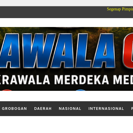
Segenap Pimpinan dan Keluar
GROBOGAN
DAERAH
NASIONAL
INTERNASIONAL