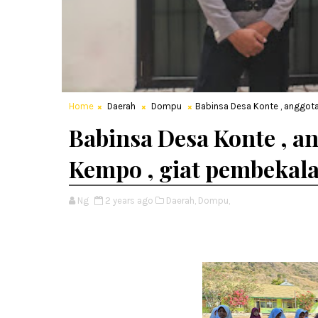
Home
Daerah
Dompu
Babinsa Desa Konte , anggo
Babinsa Desa Konte , a
Kempo , giat pembekal
Ng
2 years ago
Daerah,
Dompu,