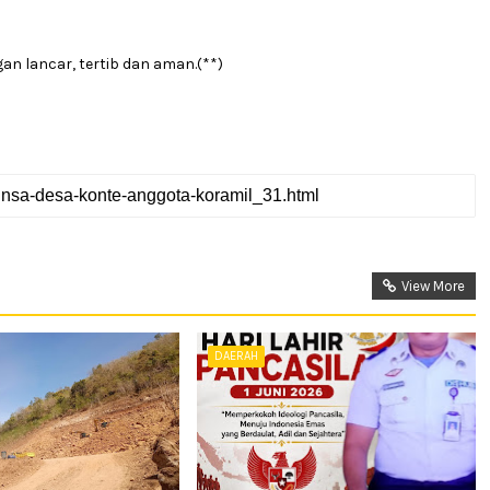
an lancar, tertib dan aman.(**)
View More
DAERAH