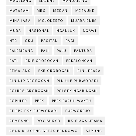
MAGELANG
MAJENE
MANDAILING
MATARAM
MBG
MEDAN
MERAUKE
MINAHASA
MOJOKERTO
MUARA ENIM
MUBA
NASIONAL
NGANJUK
NGAWI
NTB
OKU
PACITAN
PAGI
PALEMBANG
PALI
PALU
PANTURA
PATI
PDIP GROBOGAN
PEKALONGAN
PEMALANG
PKB GROBOGAN
PLN JEPARA
PLN ULP GROBOGAN
PLN ULP PURWODADI
POLRES GROBOGAN
POLSEK NGARINGAN
POPULER
PPPK
PPPK PARUH WAKTU
PT BPR BKK PURWODADI
PURWOREJO
REMBANG
ROY SURYO
RS SIAGA UTAMA
RSUD KI AGENG GETAS PENDOWO
SAYUNG