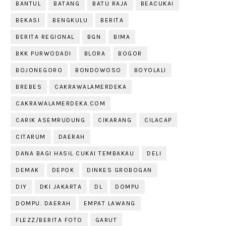
BANTUL
BATANG
BATU RAJA
BEACUKAI
BEKASI
BENGKULU
BERITA
BERITA REGIONAL
BGN
BIMA
BKK PURWODADI
BLORA
BOGOR
BOJONEGORO
BONDOWOSO
BOYOLALI
BREBES
CAKRAWALAMERDEKA
CAKRAWALAMERDEKA.COM
CARIK ASEMRUDUNG
CIKARANG
CILACAP
CITARUM
DAERAH
DANA BAGI HASIL CUKAI TEMBAKAU
DELI
DEMAK
DEPOK
DINKES GROBOGAN
DIY
DKI JAKARTA
DL
DOMPU
DOMPU. DAERAH
EMPAT LAWANG
FLEZZ/BERITA FOTO
GARUT