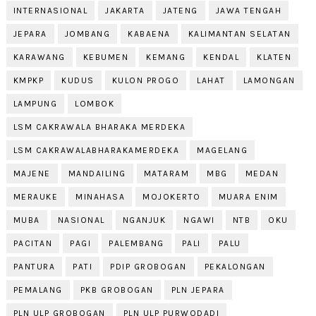
INTERNASIONAL
JAKARTA
JATENG
JAWA TENGAH
JEPARA
JOMBANG
KABAENA
KALIMANTAN SELATAN
KARAWANG
KEBUMEN
KEMANG
KENDAL
KLATEN
KMPKP
KUDUS
KULON PROGO
LAHAT
LAMONGAN
LAMPUNG
LOMBOK
LSM CAKRAWALA BHARAKA MERDEKA
LSM CAKRAWALABHARAKAMERDEKA
MAGELANG
MAJENE
MANDAILING
MATARAM
MBG
MEDAN
MERAUKE
MINAHASA
MOJOKERTO
MUARA ENIM
MUBA
NASIONAL
NGANJUK
NGAWI
NTB
OKU
PACITAN
PAGI
PALEMBANG
PALI
PALU
PANTURA
PATI
PDIP GROBOGAN
PEKALONGAN
PEMALANG
PKB GROBOGAN
PLN JEPARA
PLN ULP GROBOGAN
PLN ULP PURWODADI