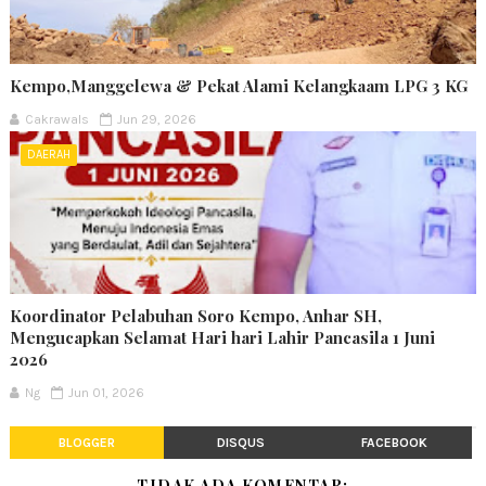
Kempo,Manggelewa & Pekat Alami Kelangkaam LPG 3 KG
Cakrawals
Jun 29, 2026
DAERAH
Koordinator Pelabuhan Soro Kempo, Anhar SH,
Mengucapkan Selamat Hari hari Lahir Pancasila 1 Juni
2026
Ng
Jun 01, 2026
BLOGGER
DISQUS
FACEBOOK
TIDAK ADA KOMENTAR: