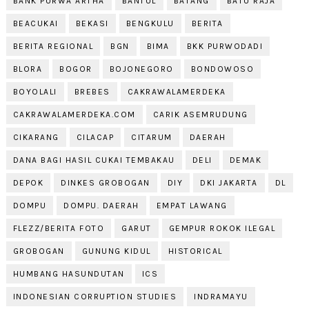
BANK PURWA ARTHA
BANTUL
BATANG
BATU RAJA
BEACUKAI
BEKASI
BENGKULU
BERITA
BERITA REGIONAL
BGN
BIMA
BKK PURWODADI
BLORA
BOGOR
BOJONEGORO
BONDOWOSO
BOYOLALI
BREBES
CAKRAWALAMERDEKA
CAKRAWALAMERDEKA.COM
CARIK ASEMRUDUNG
CIKARANG
CILACAP
CITARUM
DAERAH
DANA BAGI HASIL CUKAI TEMBAKAU
DELI
DEMAK
DEPOK
DINKES GROBOGAN
DIY
DKI JAKARTA
DL
DOMPU
DOMPU. DAERAH
EMPAT LAWANG
FLEZZ/BERITA FOTO
GARUT
GEMPUR ROKOK ILEGAL
GROBOGAN
GUNUNG KIDUL
HISTORICAL
HUMBANG HASUNDUTAN
ICS
INDONESIAN CORRUPTION STUDIES
INDRAMAYU