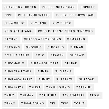
POLRES GROBOGAN
POLSEK NGARINGAN
POPULER
PPPK
PPPK PARUH WAKTU
PT BPR BKK PURWODADI
PURWOREJO
REMBANG
ROY SURYO
RS SIAGA UTAMA
RSUD KI AGENG GETAS PENDOWO
SAYUNG
SEKDES ASEMRUDUNG
SEMARANG
SERDANG
SHOWBIZ
SIDOARJO
SLEMAN
SMP N 1 GABUS
SOLO
SRAGEN
SUDEWO
SUKOHARJO
SULAWESI UTARA
SULBAR
SUMATRA UTARA
SUMBA
SUMBAWA
SUMBAWA BARAT
SUMUT
SURABAYA
SURADADI
SURAKARTA
TALISE
TANJUNG ENIM
TAPANULI
TAPUT
TARMAN
TARUTUNG
TAWANGSARI
TEGAL
TEKNO
TEMANGGUNG
TKI
TKW
TOPUT