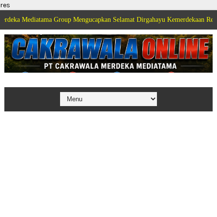
res
ediatama Group Mengucapkan Selamat Dirgahayu Kemerdekaan Republik Indo