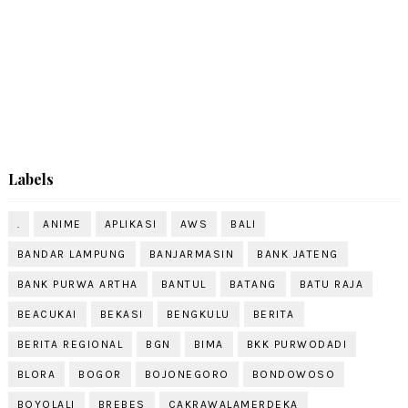
Labels
.
ANIME
APLIKASI
AWS
BALI
BANDAR LAMPUNG
BANJARMASIN
BANK JATENG
BANK PURWA ARTHA
BANTUL
BATANG
BATU RAJA
BEACUKAI
BEKASI
BENGKULU
BERITA
BERITA REGIONAL
BGN
BIMA
BKK PURWODADI
BLORA
BOGOR
BOJONEGORO
BONDOWOSO
BOYOLALI
BREBES
CAKRAWALAMERDEKA