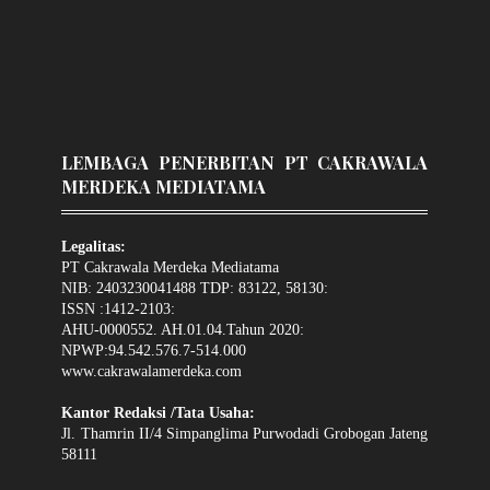
LEMBAGA PENERBITAN PT CAKRAWALA
MERDEKA MEDIATAMA
Legalitas:
PT Cakrawala Merdeka Mediatama
NIB: 2403230041488 TDP: 83122, 58130:
ISSN :1412-2103:
AHU-0000552. AH.01.04.Tahun 2020:
NPWP:94.542.576.7-514.000
www.cakrawalamerdeka.com
Kantor Redaksi /Tata Usaha:
Jl. Thamrin II/4 Simpanglima Purwodadi Grobogan Jateng
58111