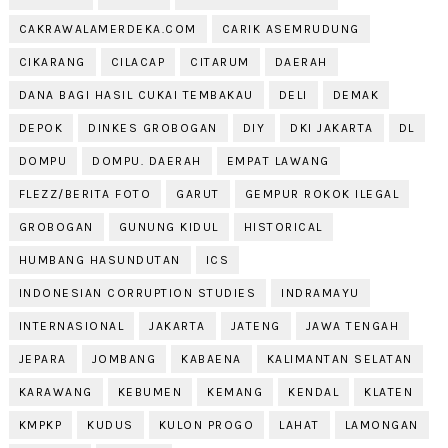
CAKRAWALAMERDEKA.COM
CARIK ASEMRUDUNG
CIKARANG
CILACAP
CITARUM
DAERAH
DANA BAGI HASIL CUKAI TEMBAKAU
DELI
DEMAK
DEPOK
DINKES GROBOGAN
DIY
DKI JAKARTA
DL
DOMPU
DOMPU. DAERAH
EMPAT LAWANG
FLEZZ/BERITA FOTO
GARUT
GEMPUR ROKOK ILEGAL
GROBOGAN
GUNUNG KIDUL
HISTORICAL
HUMBANG HASUNDUTAN
ICS
INDONESIAN CORRUPTION STUDIES
INDRAMAYU
INTERNASIONAL
JAKARTA
JATENG
JAWA TENGAH
JEPARA
JOMBANG
KABAENA
KALIMANTAN SELATAN
KARAWANG
KEBUMEN
KEMANG
KENDAL
KLATEN
KMPKP
KUDUS
KULON PROGO
LAHAT
LAMONGAN