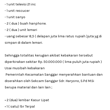
- 1 unit televisi 21 inc
- 1 unit rescucer
- 1 unit sanyo
- 2 ( dua ) buah hanphone.
- 2 ( dua ) unit lemari
- uang sebesar 8,5 ( delapan juta lima ratus rupiah )juta yg di
simpan di dalam lemari.
Sehingga totalitas kerugian akibat kebakaran tersebut
diperkirakan sekitar Rp. 50.000.000 ( lima puluh juta rupiah )
Usai musibah kebakaran
Pemerintah Kecamatan Sanggar menyerahkan bantuan dan
diserahkan oleh Sekcam Sanggar Sdr. Haryono, S.Pd M.Si
berupa material dan lain lain ;
• 2 (dua) lembar Kasur Lipat
• 1 ( satu) lbr Terpal