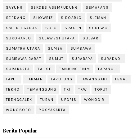
SAYUNG
SEKDES ASEMRUDUNG
SEMARANG
SERDANG
SHOWBIZ
SIDOARJO
SLEMAN
SMP N 1 GABUS
SOLO
SRAGEN
SUDEWO
SUKOHARJO
SULAWESI UTARA
SULBAR
SUMATRA UTARA
SUMBA
SUMBAWA
SUMBAWA BARAT
SUMUT
SURABAYA
SURADADI
SURAKARTA
TALISE
TANJUNG ENIM
TAPANULI
TAPUT
TARMAN
TARUTUNG
TAWANGSARI
TEGAL
TEKNO
TEMANGGUNG
TKI
TKW
TOPUT
TRENGGALEK
TUBAN
UPGRIS
WONOGIRI
WONOSOBO
YOGYAKARTA
Berita Popular