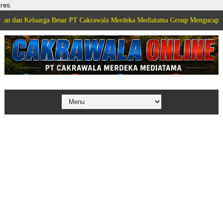
res
luarga Besar PT Cakrawala Merdeka Mediatama Group Mengucapkan Selamat 