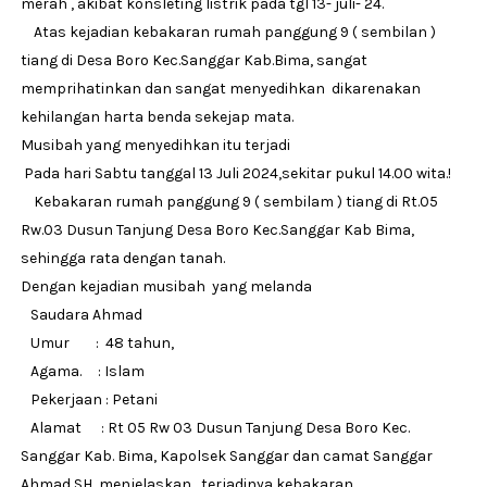
merah , akibat konsleting listrik pada tgl 13- juli- 24.
Atas kejadian kebakaran rumah panggung 9 ( sembilan )
tiang di Desa Boro Kec.Sanggar Kab.Bima, sangat
memprihatinkan dan sangat menyedihkan dikarenakan
kehilangan harta benda sekejap mata.
Musibah yang menyedihkan itu terjadi
Pada hari Sabtu tanggal 13 Juli 2024,sekitar pukul 14.00 wita.!
Kebakaran rumah panggung 9 ( sembilam ) tiang di Rt.05
Rw.03 Dusun Tanjung Desa Boro Kec.Sanggar Kab Bima,
sehingga rata dengan tanah.
Dengan kejadian musibah yang melanda
Saudara Ahmad
Umur : 48 tahun,
Agama. : Islam
Pekerjaan : Petani
Alamat : Rt 05 Rw 03 Dusun Tanjung Desa Boro Kec.
Sanggar Kab. Bima, Kapolsek Sanggar dan camat Sanggar
Ahmad SH, menjelaskan , terjadinya kebakaran