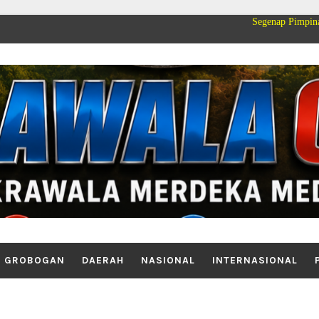
Segenap Pimpinan dan Kelua
GROBOGAN
DAERAH
NASIONAL
INTERNASIONAL