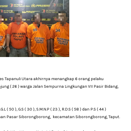
lres Tapanuli Utara akhirnya menangkap 6 orang pelaku
jung ( 26 ) warga Jalan Sempurna Lingkungan VII Pasir Bidang,
 ( 50 ), G.S ( 30 ), S.M.N.P ( 23 ), R.D.S ( 58 ) dan P.S ( 44 )
ahan Pasar Siborongborong, kecamatan Siborongborong, Taput.