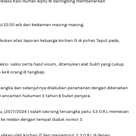
I.K melalui Kasi Humas Aiptu W Baringbing membenarkan
ul 22.00 wib dari kediaman masing-masing.
ukan atas laporan keluarga korban IS di polres Taput pada,
ksi- saksi serta hasil visum, ditemukan alat bukti yang cukup
ke 6 orang di tangkap.
tersangka dan selanjutnya dilakukan penahanan dengan dikenakan
an ancaman hukuman 5 tahun 6 bulan penjara.
tu, (20/7/2024 ) salah seorang tersangka yaitu S.S O.R.L memesan
mau ke medan dengan tempat duduk nomor 3.
udikan oleh korban IT dan menjemput S. S.O.R.L di depan