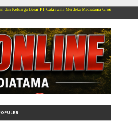
rga Besar PT Cakrawala Merdeka Mediatama Group Mengucapkan Selamat Dir
POPULER