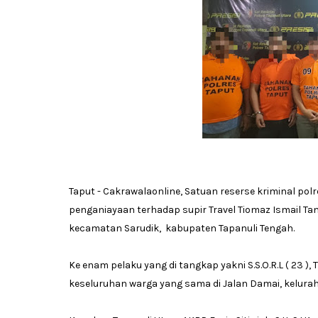
Taput - Cakrawalaonline, Satuan reserse kriminal po
penganiayaan terhadap supir Travel Tiomaz Ismail Tan
kecamatan Sarudik, kabupaten Tapanuli Tengah.
Ke enam pelaku yang di tangkap yakni S.S.O.R.L ( 23 ), T.G.L
keseluruhan warga yang sama di Jalan Damai, kelur