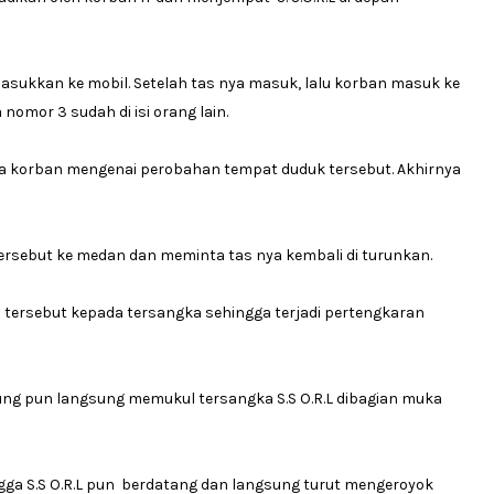
asukkan ke mobil. Setelah tas nya masuk, lalu korban masuk ke
nomor 3 sudah di isi orang lain.
ada korban mengenai perobahan tempat duduk tersebut. Akhirnya
l tersebut ke medan dan meminta tas nya kembali di turunkan.
s tersebut kepada tersangka sehingga terjadi pertengkaran
ng pun langsung memukul tersangka S.S O.R.L dibagian muka
tangga S.S O.R.L pun berdatang dan langsung turut mengeroyok