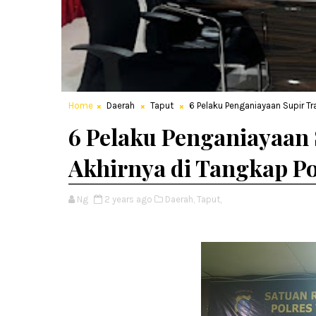
Home
Daerah
Taput
6 Pelaku Penganiayaan Supir Tra
6 Pelaku Penganiayaan 
Akhirnya di Tangkap Po
Ng
2 years ago
Daerah,
Taput,