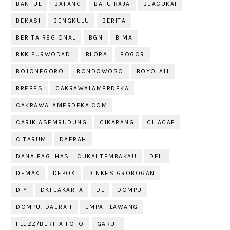
BANTUL
BATANG
BATU RAJA
BEACUKAI
BEKASI
BENGKULU
BERITA
BERITA REGIONAL
BGN
BIMA
BKK PURWODADI
BLORA
BOGOR
BOJONEGORO
BONDOWOSO
BOYOLALI
BREBES
CAKRAWALAMERDEKA
CAKRAWALAMERDEKA.COM
CARIK ASEMRUDUNG
CIKARANG
CILACAP
CITARUM
DAERAH
DANA BAGI HASIL CUKAI TEMBAKAU
DELI
DEMAK
DEPOK
DINKES GROBOGAN
DIY
DKI JAKARTA
DL
DOMPU
DOMPU. DAERAH
EMPAT LAWANG
FLEZZ/BERITA FOTO
GARUT