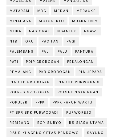
MAGELANG
MAJENE
MANDAILING
MATARAM
MBG
MEDAN
MERAUKE
MINAHASA
MOJOKERTO
MUARA ENIM
MUBA
NASIONAL
NGANJUK
NGAWI
NTB
OKU
PACITAN
PAGI
PALEMBANG
PALI
PALU
PANTURA
PATI
PDIP GROBOGAN
PEKALONGAN
PEMALANG
PKB GROBOGAN
PLN JEPARA
PLN ULP GROBOGAN
PLN ULP PURWODADI
POLRES GROBOGAN
POLSEK NGARINGAN
POPULER
PPPK
PPPK PARUH WAKTU
PT BPR BKK PURWODADI
PURWOREJO
REMBANG
ROY SURYO
RS SIAGA UTAMA
RSUD KI AGENG GETAS PENDOWO
SAYUNG