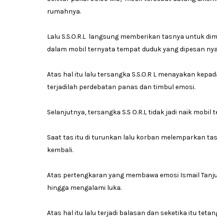
rumahnya.
Lalu S.S.O.R.L langsung memberikan tasnya untuk dim
dalam mobil ternyata tempat duduk yang dipesan nya 
Atas hal itu lalu tersangka S.S.O.R L menayakan kep
terjadilah perdebatan panas dan timbul emosi.
Selanjutnya, tersangka S.S O.R.L tidak jadi naik mobi
Saat tas itu di turunkan lalu korban melemparkan ta
kembali.
Atas pertengkaran yang membawa emosi Ismail Tanju
hingga mengalami luka.
Atas hal itu lalu terjadi balasan dan seketika itu te