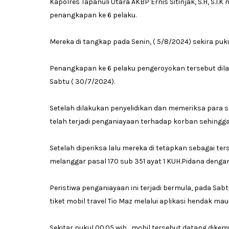
Kapolres Tapanuli Utara AKBP Ernis Sitinjak, S.H, S.
penangkapan ke 6 pelaku.
Mereka di tangkap pada Senin, ( 5/8/2024) sekira puk
Penangkapan ke 6 pelaku pengeroyokan tersebut dilak
Sabtu ( 30/7/2024).
Setelah dilakukan penyelidikan dan memeriksa para sa
telah terjadi penganiayaan terhadap korban sehingga 
Setelah diperiksa lalu mereka di tetapkan sebagai 
melanggar pasal 170 sub 351 ayat 1 KUH.Pidana deng
Peristiwa penganiayaan ini terjadi bermula, pada Sab
tiket mobil travel Tio Maz melalui aplikasi hendak 
Sekitar pukul 00.05 wib, mobil tersebut datang dikem