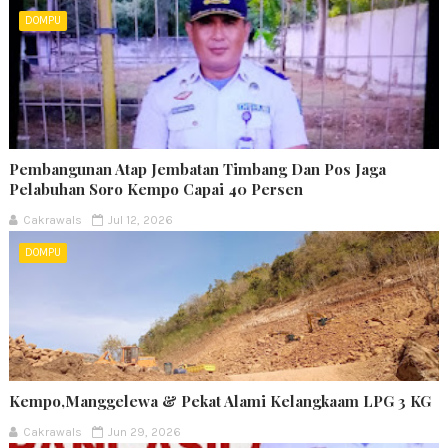
DOMPU
Pembangunan Atap Jembatan Timbang Dan Pos Jaga
Pelabuhan Soro Kempo Capai 40 Persen
Cakrawals
Jul 12, 2026
DOMPU
Kempo,Manggelewa & Pekat Alami Kelangkaam LPG 3 KG
Cakrawals
Jun 29, 2026