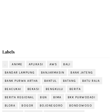
Labels
.
ANIME
APLIKASI
AWS
BALI
BANDAR LAMPUNG
BANJARMASIN
BANK JATENG
BANK PURWA ARTHA
BANTUL
BATANG
BATU RAJA
BEACUKAI
BEKASI
BENGKULU
BERITA
BERITA REGIONAL
BGN
BIMA
BKK PURWODADI
BLORA
BOGOR
BOJONEGORO
BONDOWOSO