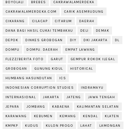
BOYOLALI
BREBES
CAKRAWALAMERDEKA
CAKRAWALAMERDEKA.COM
CARIK ASEMRUDUNG
CIKARANG
CILACAP
CITARUM
DAERAH
DANA BAGI HASIL CUKAI TEMBAKAU
DELI
DEMAK
DEPOK
DINKES GROBOGAN
DIY
DKI JAKARTA
DL
DOMPU
DOMPU. DAERAH
EMPAT LAWANG
FLEZZ/BERITA FOTO
GARUT
GEMPUR ROKOK ILEGAL
GROBOGAN
GUNUNG KIDUL
HISTORICAL
HUMBANG HASUNDUTAN
ICS
INDONESIAN CORRUPTION STUDIES
INDRAMAYU
INTERNASIONAL
JAKARTA
JATENG
JAWA TENGAH
JEPARA
JOMBANG
KABAENA
KALIMANTAN SELATAN
KARAWANG
KEBUMEN
KEMANG
KENDAL
KLATEN
KMPKP
KUDUS
KULON PROGO
LAHAT
LAMONGAN