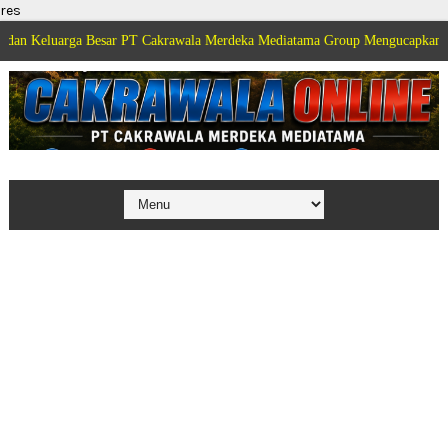
res
rga Besar PT Cakrawala Merdeka Mediatama Group Mengucapkan Selamat Dir