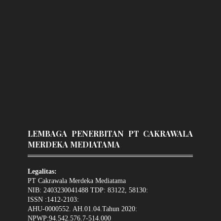
LEMBAGA PENERBITAN PT CAKRAWALA
MERDEKA MEDIATAMA
Legalitas:
PT Cakrawala Merdeka Mediatama
NIB: 2403230041488 TDP: 83122, 58130:
ISSN :1412-2103:
AHU-0000552. AH.01.04.Tahun 2020:
NPWP:94.542.576.7-514.000