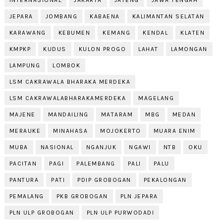
INTERNASIONAL
JAKARTA
JATENG
JAWA TENGAH
JEPARA
JOMBANG
KABAENA
KALIMANTAN SELATAN
KARAWANG
KEBUMEN
KEMANG
KENDAL
KLATEN
KMPKP
KUDUS
KULON PROGO
LAHAT
LAMONGAN
LAMPUNG
LOMBOK
LSM CAKRAWALA BHARAKA MERDEKA
LSM CAKRAWALABHARAKAMERDEKA
MAGELANG
MAJENE
MANDAILING
MATARAM
MBG
MEDAN
MERAUKE
MINAHASA
MOJOKERTO
MUARA ENIM
MUBA
NASIONAL
NGANJUK
NGAWI
NTB
OKU
PACITAN
PAGI
PALEMBANG
PALI
PALU
PANTURA
PATI
PDIP GROBOGAN
PEKALONGAN
PEMALANG
PKB GROBOGAN
PLN JEPARA
PLN ULP GROBOGAN
PLN ULP PURWODADI