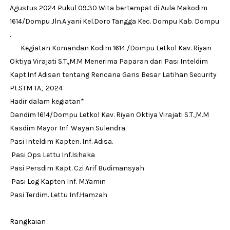
Agustus 2024 Pukul 09.30 Wita bertempat di Aula Makodim
1614/Dompu Jln.A.yani Kel.Doro Tangga Kec. Dompu Kab. Dompu
.
Kegiatan Komandan Kodim 1614 /Dompu Letkol Kav. Riyan
Oktiya Virajati S.T.,M.M Menerima Paparan dari Pasi Inteldim
Kapt.Inf Adisan tentang Rencana Garis Besar Latihan Security
Pt.STM TA, 2024
Hadir dalam kegiatan*
Dandim 1614/Dompu Letkol Kav. Riyan Oktiya Virajati S.T.,M.M
Kasdim Mayor Inf. Wayan Sulendra
Pasi Inteldim Kapten. Inf. Adisa.
Pasi Ops Lettu Inf.Ishaka
Pasi Persdim Kapt. Czi Arif Budimansyah
Pasi Log Kapten Inf. M.Yamin
Pasi Terdim. Lettu Inf.Hamzah
Rangkaian :