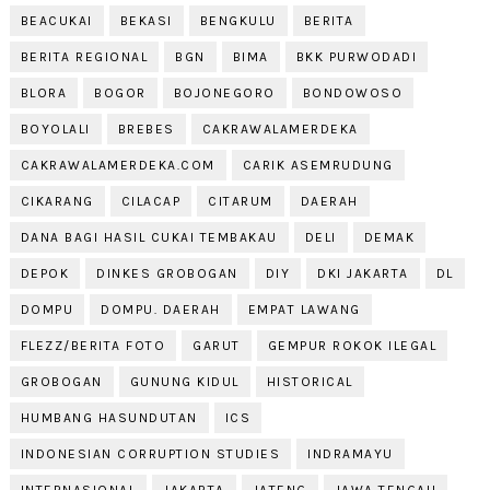
BEACUKAI
BEKASI
BENGKULU
BERITA
BERITA REGIONAL
BGN
BIMA
BKK PURWODADI
BLORA
BOGOR
BOJONEGORO
BONDOWOSO
BOYOLALI
BREBES
CAKRAWALAMERDEKA
CAKRAWALAMERDEKA.COM
CARIK ASEMRUDUNG
CIKARANG
CILACAP
CITARUM
DAERAH
DANA BAGI HASIL CUKAI TEMBAKAU
DELI
DEMAK
DEPOK
DINKES GROBOGAN
DIY
DKI JAKARTA
DL
DOMPU
DOMPU. DAERAH
EMPAT LAWANG
FLEZZ/BERITA FOTO
GARUT
GEMPUR ROKOK ILEGAL
GROBOGAN
GUNUNG KIDUL
HISTORICAL
HUMBANG HASUNDUTAN
ICS
INDONESIAN CORRUPTION STUDIES
INDRAMAYU