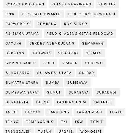
POLRES GROBOGAN
POLSEK NGARINGAN
POPULER
PPPK
PPPK PARUH WAKTU
PT BPR BKK PURWODADI
PURWOREJO
REMBANG
ROY SURYO
RS SIAGA UTAMA
RSUD KI AGENG GETAS PENDOWO
SAYUNG
SEKDES ASEMRUDUNG
SEMARANG
SERDANG
SHOWBIZ
SIDOARJO
SLEMAN
SMP N 1 GABUS
SOLO
SRAGEN
SUDEWO
SUKOHARJO
SULAWESI UTARA
SULBAR
SUMATRA UTARA
SUMBA
SUMBAWA
SUMBAWA BARAT
SUMUT
SURABAYA
SURADADI
SURAKARTA
TALISE
TANJUNG ENIM
TAPANULI
TAPUT
TARMAN
TARUTUNG
TAWANGSARI
TEGAL
TEKNO
TEMANGGUNG
TKI
TKW
TOPUT
TRENGGALEK
TUBAN
UPGRIS
WONOGIRI