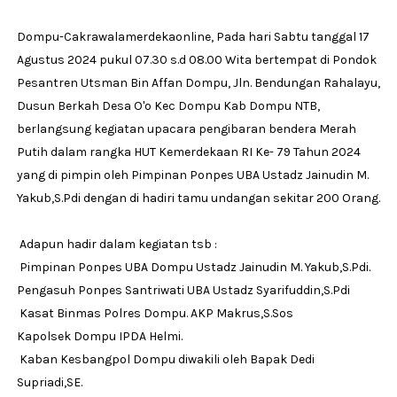
Dompu-Cakrawalamerdekaonline, Pada hari Sabtu tanggal 17
Agustus 2024 pukul 07.30 s.d 08.00 Wita bertempat di Pondok
Pesantren Utsman Bin Affan Dompu, Jln. Bendungan Rahalayu,
Dusun Berkah Desa O'o Kec Dompu Kab Dompu NTB,
berlangsung kegiatan upacara pengibaran bendera Merah
Putih dalam rangka HUT Kemerdekaan RI Ke- 79 Tahun 2024
yang di pimpin oleh Pimpinan Ponpes UBA Ustadz Jainudin M.
Yakub,S.Pdi dengan di hadiri tamu undangan sekitar 200 Orang.
Adapun hadir dalam kegiatan tsb :
Pimpinan Ponpes UBA Dompu Ustadz Jainudin M. Yakub,S.Pdi.
Pengasuh Ponpes Santriwati UBA Ustadz Syarifuddin,S.Pdi
Kasat Binmas Polres Dompu. AKP Makrus,S.Sos
Kapolsek Dompu IPDA Helmi.
Kaban Kesbangpol Dompu diwakili oleh Bapak Dedi
Supriadi,SE.