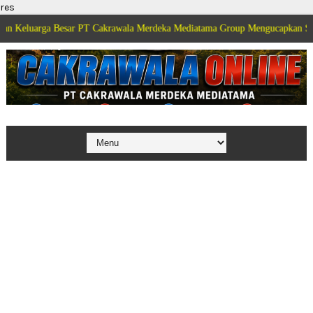
res
Besar PT Cakrawala Merdeka Mediatama Group Mengucapkan Selamat Dirgaha