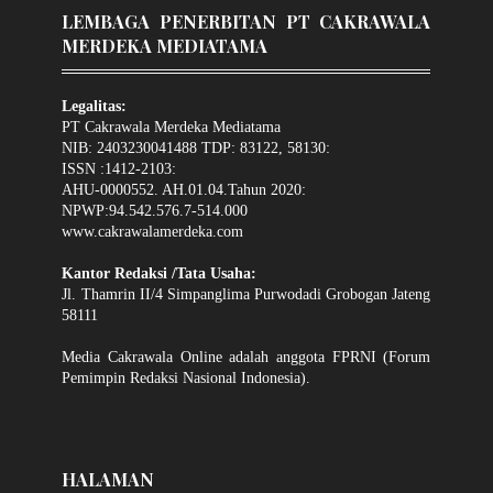
LEMBAGA PENERBITAN PT CAKRAWALA
MERDEKA MEDIATAMA
Legalitas:
PT Cakrawala Merdeka Mediatama
NIB: 2403230041488 TDP: 83122, 58130:
ISSN :1412-2103:
AHU-0000552. AH.01.04.Tahun 2020:
NPWP:94.542.576.7-514.000
www.cakrawalamerdeka.com
Kantor Redaksi /Tata Usaha:
Jl. Thamrin II/4 Simpanglima Purwodadi Grobogan Jateng
58111
Media Cakrawala Online adalah anggota FPRNI (Forum
Pemimpin Redaksi Nasional Indonesia).
HALAMAN