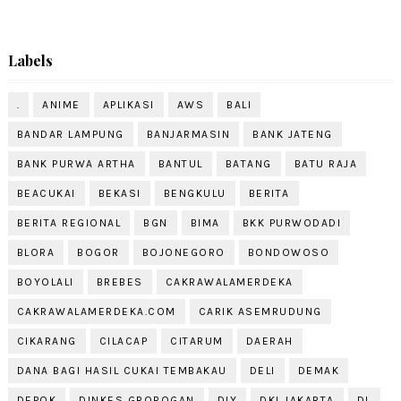
Labels
.
ANIME
APLIKASI
AWS
BALI
BANDAR LAMPUNG
BANJARMASIN
BANK JATENG
BANK PURWA ARTHA
BANTUL
BATANG
BATU RAJA
BEACUKAI
BEKASI
BENGKULU
BERITA
BERITA REGIONAL
BGN
BIMA
BKK PURWODADI
BLORA
BOGOR
BOJONEGORO
BONDOWOSO
BOYOLALI
BREBES
CAKRAWALAMERDEKA
CAKRAWALAMERDEKA.COM
CARIK ASEMRUDUNG
CIKARANG
CILACAP
CITARUM
DAERAH
DANA BAGI HASIL CUKAI TEMBAKAU
DELI
DEMAK
DEPOK
DINKES GROBOGAN
DIY
DKI JAKARTA
DL