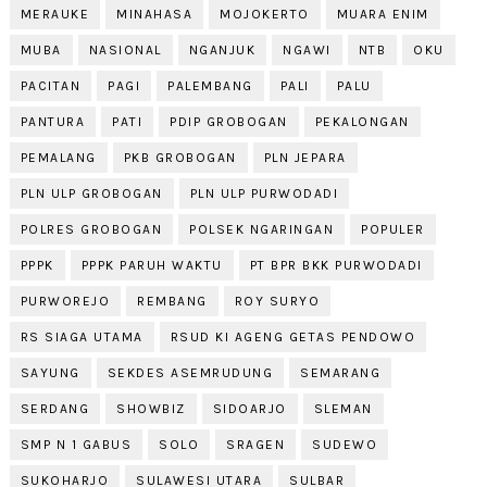
MERAUKE
MINAHASA
MOJOKERTO
MUARA ENIM
MUBA
NASIONAL
NGANJUK
NGAWI
NTB
OKU
PACITAN
PAGI
PALEMBANG
PALI
PALU
PANTURA
PATI
PDIP GROBOGAN
PEKALONGAN
PEMALANG
PKB GROBOGAN
PLN JEPARA
PLN ULP GROBOGAN
PLN ULP PURWODADI
POLRES GROBOGAN
POLSEK NGARINGAN
POPULER
PPPK
PPPK PARUH WAKTU
PT BPR BKK PURWODADI
PURWOREJO
REMBANG
ROY SURYO
RS SIAGA UTAMA
RSUD KI AGENG GETAS PENDOWO
SAYUNG
SEKDES ASEMRUDUNG
SEMARANG
SERDANG
SHOWBIZ
SIDOARJO
SLEMAN
SMP N 1 GABUS
SOLO
SRAGEN
SUDEWO
SUKOHARJO
SULAWESI UTARA
SULBAR