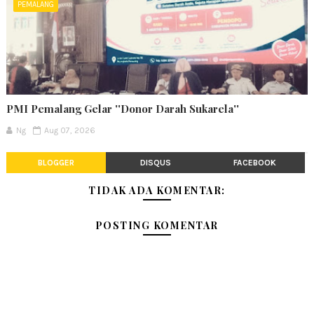
PEMALANG
PMI Pemalang Gelar ''Donor Darah Sukarela''
Ng
Aug 07, 2026
BLOGGER
DISQUS
FACEBOOK
TIDAK ADA KOMENTAR:
POSTING KOMENTAR