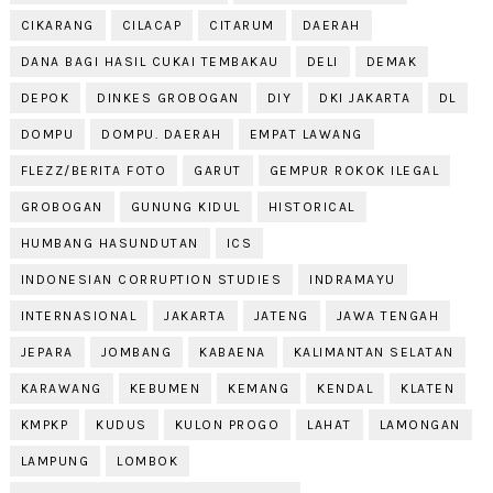
CIKARANG
CILACAP
CITARUM
DAERAH
DANA BAGI HASIL CUKAI TEMBAKAU
DELI
DEMAK
DEPOK
DINKES GROBOGAN
DIY
DKI JAKARTA
DL
DOMPU
DOMPU. DAERAH
EMPAT LAWANG
FLEZZ/BERITA FOTO
GARUT
GEMPUR ROKOK ILEGAL
GROBOGAN
GUNUNG KIDUL
HISTORICAL
HUMBANG HASUNDUTAN
ICS
INDONESIAN CORRUPTION STUDIES
INDRAMAYU
INTERNASIONAL
JAKARTA
JATENG
JAWA TENGAH
JEPARA
JOMBANG
KABAENA
KALIMANTAN SELATAN
KARAWANG
KEBUMEN
KEMANG
KENDAL
KLATEN
KMPKP
KUDUS
KULON PROGO
LAHAT
LAMONGAN
LAMPUNG
LOMBOK