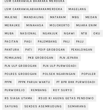
LSM CAKRAWALA BHARAKA MERDEKA
LSM CAKRAWALABHARAKAMERDEKA
MAGELANG
MAJENE
MANDAILING
MATARAM
MBG
MEDAN
MERAUKE
MINAHASA
MOJOKERTO
MUARA ENIM
MUBA
NASIONAL
NGANJUK
NGAWI
NTB
OKU
PACITAN
PAGI
PALEMBANG
PALI
PALU
PANTURA
PATI
PDIP GROBOGAN
PEKALONGAN
PEMALANG
PKB GROBOGAN
PLN JEPARA
PLN ULP GROBOGAN
PLN ULP PURWODADI
POLRES GROBOGAN
POLSEK NGARINGAN
POPULER
PPPK
PPPK PARUH WAKTU
PT BPR BKK PURWODADI
PURWOREJO
REMBANG
ROY SURYO
RS SIAGA UTAMA
RSUD KI AGENG GETAS PENDOWO
SAYUNG
SEKDES ASEMRUDUNG
SEMARANG