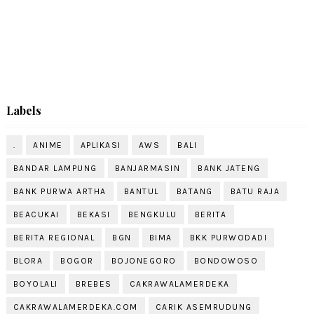
Labels
.
ANIME
APLIKASI
AWS
BALI
BANDAR LAMPUNG
BANJARMASIN
BANK JATENG
BANK PURWA ARTHA
BANTUL
BATANG
BATU RAJA
BEACUKAI
BEKASI
BENGKULU
BERITA
BERITA REGIONAL
BGN
BIMA
BKK PURWODADI
BLORA
BOGOR
BOJONEGORO
BONDOWOSO
BOYOLALI
BREBES
CAKRAWALAMERDEKA
CAKRAWALAMERDEKA.COM
CARIK ASEMRUDUNG