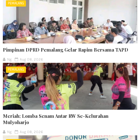
PEMALANG
Pimpinan DPRD Pemalang Gelar Rapim Bersama TAPD
Ng
Aug 08, 2026
PEMALANG
Meriah; Lomba Senam Antar RW Se-Kelurahan
Mulyoharjo
Ng
Aug 08, 2026