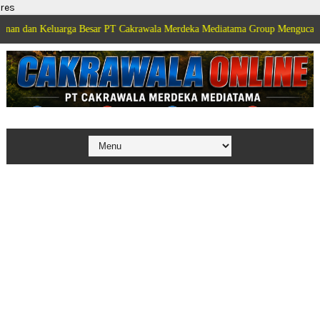
res
luarga Besar PT Cakrawala Merdeka Mediatama Group Mengucapkan Selamat 