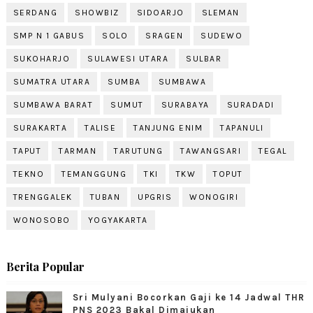
SERDANG
SHOWBIZ
SIDOARJO
SLEMAN
SMP N 1 GABUS
SOLO
SRAGEN
SUDEWO
SUKOHARJO
SULAWESI UTARA
SULBAR
SUMATRA UTARA
SUMBA
SUMBAWA
SUMBAWA BARAT
SUMUT
SURABAYA
SURADADI
SURAKARTA
TALISE
TANJUNG ENIM
TAPANULI
TAPUT
TARMAN
TARUTUNG
TAWANGSARI
TEGAL
TEKNO
TEMANGGUNG
TKI
TKW
TOPUT
TRENGGALEK
TUBAN
UPGRIS
WONOGIRI
WONOSOBO
YOGYAKARTA
Berita Popular
Sri Mulyani Bocorkan Gaji ke 14 Jadwal THR
PNS 2023 Bakal Dimajukan