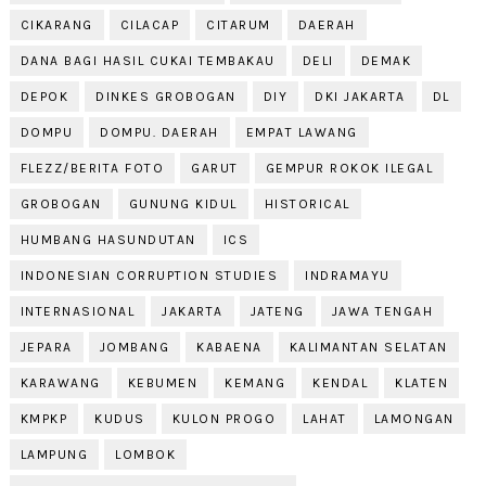
CIKARANG
CILACAP
CITARUM
DAERAH
DANA BAGI HASIL CUKAI TEMBAKAU
DELI
DEMAK
DEPOK
DINKES GROBOGAN
DIY
DKI JAKARTA
DL
DOMPU
DOMPU. DAERAH
EMPAT LAWANG
FLEZZ/BERITA FOTO
GARUT
GEMPUR ROKOK ILEGAL
GROBOGAN
GUNUNG KIDUL
HISTORICAL
HUMBANG HASUNDUTAN
ICS
INDONESIAN CORRUPTION STUDIES
INDRAMAYU
INTERNASIONAL
JAKARTA
JATENG
JAWA TENGAH
JEPARA
JOMBANG
KABAENA
KALIMANTAN SELATAN
KARAWANG
KEBUMEN
KEMANG
KENDAL
KLATEN
KMPKP
KUDUS
KULON PROGO
LAHAT
LAMONGAN
LAMPUNG
LOMBOK