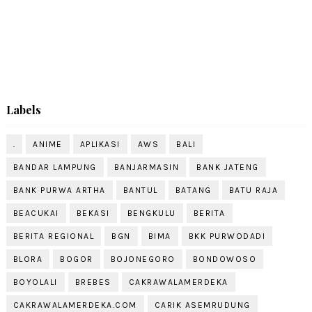
Labels
.
ANIME
APLIKASI
AWS
BALI
BANDAR LAMPUNG
BANJARMASIN
BANK JATENG
BANK PURWA ARTHA
BANTUL
BATANG
BATU RAJA
BEACUKAI
BEKASI
BENGKULU
BERITA
BERITA REGIONAL
BGN
BIMA
BKK PURWODADI
BLORA
BOGOR
BOJONEGORO
BONDOWOSO
BOYOLALI
BREBES
CAKRAWALAMERDEKA
CAKRAWALAMERDEKA.COM
CARIK ASEMRUDUNG