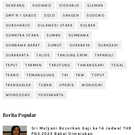
SERDANG
SHOWBIZ
SIDOARJO
SLEMAN
SMP N 1 GABUS
SOLO
SRAGEN
SUDEWO
SUKOHARJO
SULAWESI UTARA
SULBAR
SUMATRA UTARA
SUMBA
SUMBAWA
SUMBAWA BARAT
SUMUT
SURABAYA
SURADADI
SURAKARTA
TALISE
TANJUNG ENIM
TAPANULI
TAPUT
TARMAN
TARUTUNG
TAWANGSARI
TEGAL
TEKNO
TEMANGGUNG
TKI
TKW
TOPUT
TRENGGALEK
TUBAN
UPGRIS
WONOGIRI
WONOSOBO
YOGYAKARTA
Berita Popular
Sri Mulyani Bocorkan Gaji ke 14 Jadwal THR
PNS 2023 Bakal Dimajukan