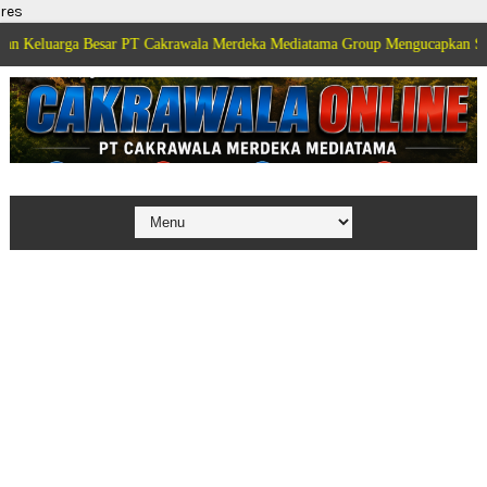
res
rga Besar PT Cakrawala Merdeka Mediatama Group Mengucapkan Selamat Dir