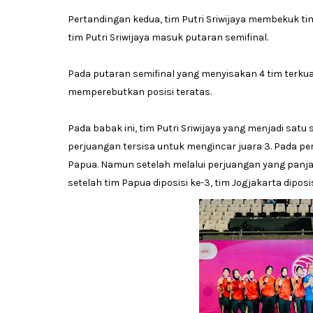
Pertandingan kedua, tim Putri Sriwijaya membekuk t
tim Putri Sriwijaya masuk putaran semifinal.
Pada putaran semifinal yang menyisakan 4 tim terkua
memperebutkan posisi teratas.
Pada babak ini, tim Putri Sriwijaya yang menjadi satu 
perjuangan tersisa untuk mengincar juara 3. Pada per
Papua. Namun setelah melalui perjuangan yang panjan
setelah tim Papua diposisi ke-3, tim Jogjakarta diposi