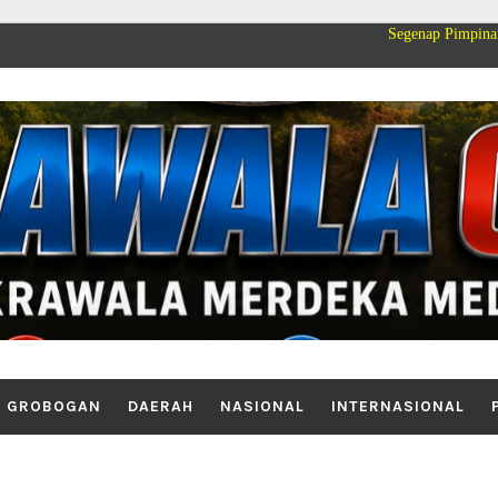
Segenap Pimpinan dan Keluarga 
GROBOGAN
DAERAH
NASIONAL
INTERNASIONAL