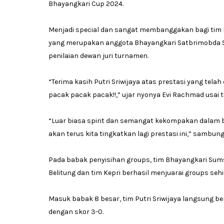
Bhayangkari Cup 2024.
Menjadi special dan sangat membanggakan bagi tim Put
yang merupakan anggota Bhayangkari Satbrimobda Sum
penilaian dewan juri turnamen.
“Terima kasih Putri Sriwijaya atas prestasi yang telah 
pacak pacak pacak!!,” ujar nyonya Evi Rachmad usai 
“Luar biasa spirit dan semangat kekompakan dalam b
akan terus kita tingkatkan lagi prestasi ini,” sambun
Pada babak penyisihan groups, tim Bhayangkari Sum
Belitung dan tim Kepri berhasil menjuarai groups se
Masuk babak 8 besar, tim Putri Sriwijaya langsung 
dengan skor 3-0.