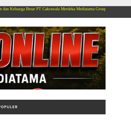
Besar PT Cakrawala Merdeka Mediatama Group Mengucapkan Selamat Dirgaha
POPULER