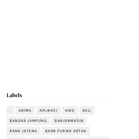
Labels
.
ANIME
APLIKASI
AWS
BALI
BANDAR LAMPUNG
BANJARMASIN
BANK JATENG
BANK PURWA ARTHA