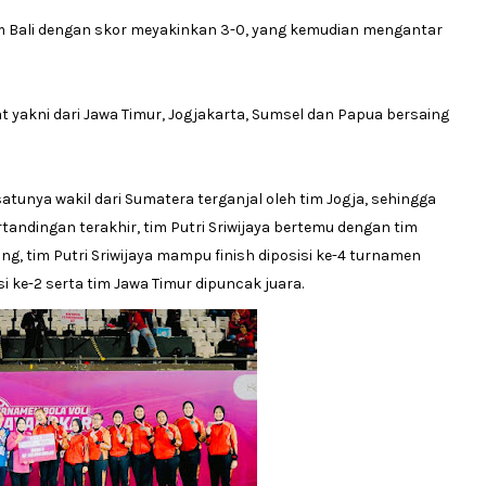
im Bali dengan skor meyakinkan 3-0, yang kemudian mengantar
t yakni dari Jawa Timur, Jogjakarta, Sumsel dan Papua bersaing
satunya wakil dari Sumatera terganjal oleh tim Jogja, sehingga
tandingan terakhir, tim Putri Sriwijaya bertemu dengan tim
g, tim Putri Sriwijaya mampu finish diposisi ke-4 turnamen
si ke-2 serta tim Jawa Timur dipuncak juara.