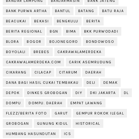
BANDAR LAMPUNG
BANJARMASIN
BANK JATENG
BANK PURWA ARTHA
BANTUL
BATANG
BATU RAJA
BEACUKAI
BEKASI
BENGKULU
BERITA
BERITA REGIONAL
BGN
BIMA
BKK PURWODADI
BLORA
BOGOR
BOJONEGORO
BONDOWOSO
BOYOLALI
BREBES
CAKRAWALAMERDEKA
CAKRAWALAMERDEKA.COM
CARIK ASEMRUDUNG
CIKARANG
CILACAP
CITARUM
DAERAH
DANA BAGI HASIL CUKAI TEMBAKAU
DELI
DEMAK
DEPOK
DINKES GROBOGAN
DIY
DKI JAKARTA
DL
DOMPU
DOMPU. DAERAH
EMPAT LAWANG
FLEZZ/BERITA FOTO
GARUT
GEMPUR ROKOK ILEGAL
GROBOGAN
GUNUNG KIDUL
HISTORICAL
HUMBANG HASUNDUTAN
ICS