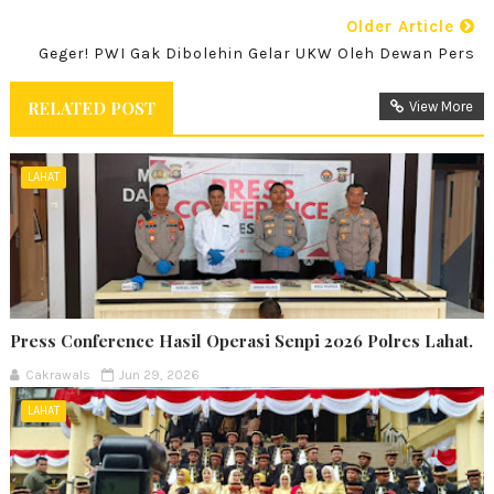
Older Article
Geger! PWI Gak Dibolehin Gelar UKW Oleh Dewan Pers
RELATED POST
View More
LAHAT
Press Conference Hasil Operasi Senpi 2026 Polres Lahat.
Cakrawals
Jun 29, 2026
LAHAT