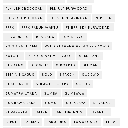
PLN ULP GROBOGAN
PLN ULP PURWODADI
POLRES GROBOGAN
POLSEK NGARINGAN
POPULER
PPPK
PPPK PARUH WAKTU
PT BPR BKK PURWODADI
PURWOREJO
REMBANG
ROY SURYO
RS SIAGA UTAMA
RSUD KI AGENG GETAS PENDOWO
SAYUNG
SEKDES ASEMRUDUNG
SEMARANG
SERDANG
SHOWBIZ
SIDOARJO
SLEMAN
SMP N 1 GABUS
SOLO
SRAGEN
SUDEWO
SUKOHARJO
SULAWESI UTARA
SULBAR
SUMATRA UTARA
SUMBA
SUMBAWA
SUMBAWA BARAT
SUMUT
SURABAYA
SURADADI
SURAKARTA
TALISE
TANJUNG ENIM
TAPANULI
TAPUT
TARMAN
TARUTUNG
TAWANGSARI
TEGAL