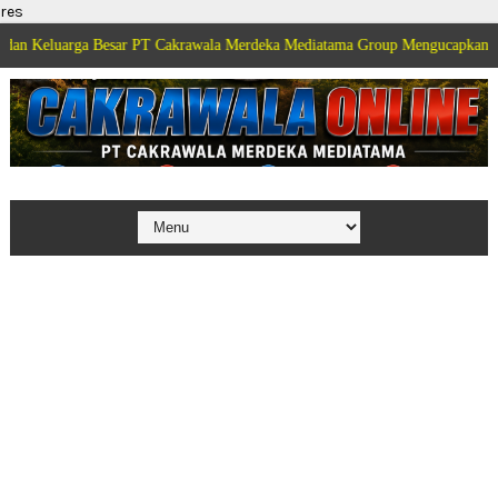
res
 Besar PT Cakrawala Merdeka Mediatama Group Mengucapkan Selamat Dirgaha