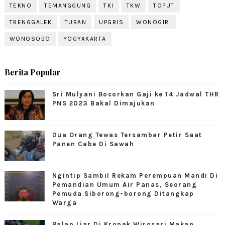
TEKNO
TEMANGGUNG
TKI
TKW
TOPUT
TRENGGALEK
TUBAN
UPGRIS
WONOGIRI
WONOSOBO
YOGYAKARTA
Berita Popular
Sri Mulyani Bocorkan Gaji ke 14 Jadwal THR
PNS 2023 Bakal Dimajukan
Dua Orang Tewas Tersambar Petir Saat
Panen Cabe Di Sawah
Ngintip Sambil Rekam Perempuan Mandi Di
Pemandian Umum Air Panas, Seorang
Pemuda Siborong-borong Ditangkap
Warga
Balap Liar Di Kropak Wirosari Makan