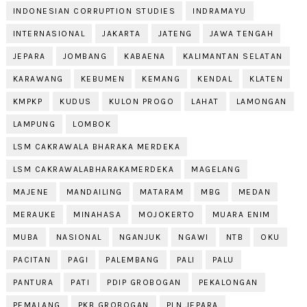
INDONESIAN CORRUPTION STUDIES
INDRAMAYU
INTERNASIONAL
JAKARTA
JATENG
JAWA TENGAH
JEPARA
JOMBANG
KABAENA
KALIMANTAN SELATAN
KARAWANG
KEBUMEN
KEMANG
KENDAL
KLATEN
KMPKP
KUDUS
KULON PROGO
LAHAT
LAMONGAN
LAMPUNG
LOMBOK
LSM CAKRAWALA BHARAKA MERDEKA
LSM CAKRAWALABHARAKAMERDEKA
MAGELANG
MAJENE
MANDAILING
MATARAM
MBG
MEDAN
MERAUKE
MINAHASA
MOJOKERTO
MUARA ENIM
MUBA
NASIONAL
NGANJUK
NGAWI
NTB
OKU
PACITAN
PAGI
PALEMBANG
PALI
PALU
PANTURA
PATI
PDIP GROBOGAN
PEKALONGAN
PEMALANG
PKB GROBOGAN
PLN JEPARA