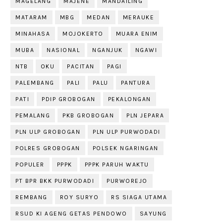
MAGELANG
MAJENE
MANDAILING
MATARAM
MBG
MEDAN
MERAUKE
MINAHASA
MOJOKERTO
MUARA ENIM
MUBA
NASIONAL
NGANJUK
NGAWI
NTB
OKU
PACITAN
PAGI
PALEMBANG
PALI
PALU
PANTURA
PATI
PDIP GROBOGAN
PEKALONGAN
PEMALANG
PKB GROBOGAN
PLN JEPARA
PLN ULP GROBOGAN
PLN ULP PURWODADI
POLRES GROBOGAN
POLSEK NGARINGAN
POPULER
PPPK
PPPK PARUH WAKTU
PT BPR BKK PURWODADI
PURWOREJO
REMBANG
ROY SURYO
RS SIAGA UTAMA
RSUD KI AGENG GETAS PENDOWO
SAYUNG