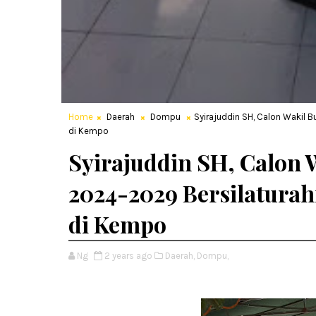
Home
Daerah
Dompu
Syirajuddin SH, Calon Wakil
di Kempo
Syirajuddin SH, Calon 
2024-2029 Bersilatura
di Kempo
Ng
2 years ago
Daerah,
Dompu,