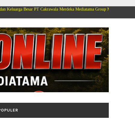
 Besar PT Cakrawala Merdeka Mediatama Group Mengucapkan Selamat Dirgaha
POPULER