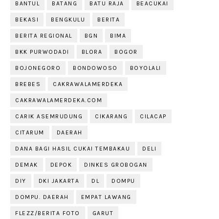
BANTUL
BATANG
BATU RAJA
BEACUKAI
BEKASI
BENGKULU
BERITA
BERITA REGIONAL
BGN
BIMA
BKK PURWODADI
BLORA
BOGOR
BOJONEGORO
BONDOWOSO
BOYOLALI
BREBES
CAKRAWALAMERDEKA
CAKRAWALAMERDEKA.COM
CARIK ASEMRUDUNG
CIKARANG
CILACAP
CITARUM
DAERAH
DANA BAGI HASIL CUKAI TEMBAKAU
DELI
DEMAK
DEPOK
DINKES GROBOGAN
DIY
DKI JAKARTA
DL
DOMPU
DOMPU. DAERAH
EMPAT LAWANG
FLEZZ/BERITA FOTO
GARUT