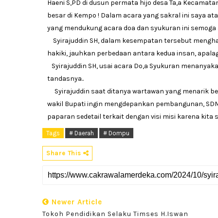
Haeni S,PD di dusun permata hijo desa Ta,a Kecama
besar di Kempo ! Dalam acara yang sakral ini saya
yang mendukung acara doa dan syukuran ini semoga a
Syirajuddin SH, dalam kesempatan tersebut mengha
hakiki, jauhkan perbedaan antara kedua insan, apalagi
Syirajuddin SH, usai acara Do,a Syukuran menanyakan 
tandasnya..
Syirajuddin saat ditanya wartawan yang menarik ber
wakil Bupati ingin mengdepankan pembangunan, SDM,
paparan sedetail terkait dengan visi misi karena kita
Tags
# Daerah
# Dompu
Share This
Newer Article
Tokoh Pendidikan Selaku Timses H.Iswan