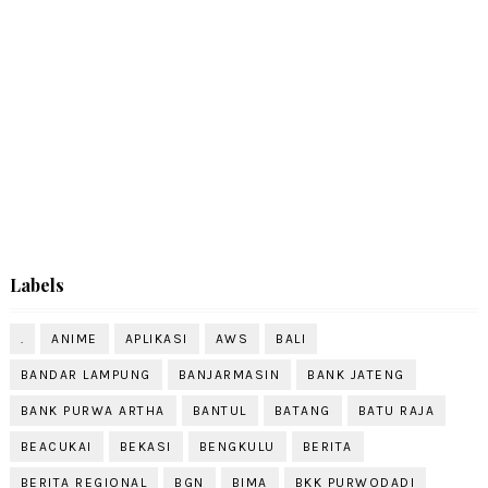
Labels
.
ANIME
APLIKASI
AWS
BALI
BANDAR LAMPUNG
BANJARMASIN
BANK JATENG
BANK PURWA ARTHA
BANTUL
BATANG
BATU RAJA
BEACUKAI
BEKASI
BENGKULU
BERITA
BERITA REGIONAL
BGN
BIMA
BKK PURWODADI