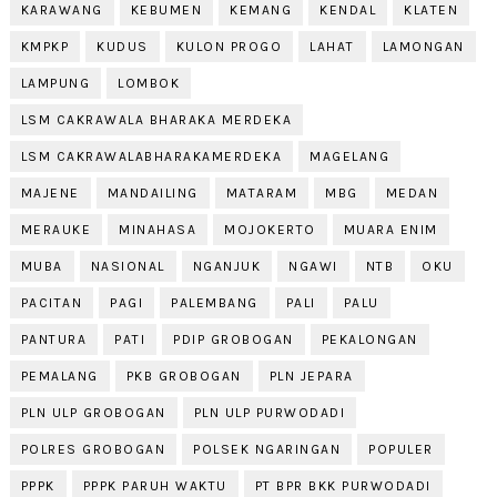
KARAWANG
KEBUMEN
KEMANG
KENDAL
KLATEN
KMPKP
KUDUS
KULON PROGO
LAHAT
LAMONGAN
LAMPUNG
LOMBOK
LSM CAKRAWALA BHARAKA MERDEKA
LSM CAKRAWALABHARAKAMERDEKA
MAGELANG
MAJENE
MANDAILING
MATARAM
MBG
MEDAN
MERAUKE
MINAHASA
MOJOKERTO
MUARA ENIM
MUBA
NASIONAL
NGANJUK
NGAWI
NTB
OKU
PACITAN
PAGI
PALEMBANG
PALI
PALU
PANTURA
PATI
PDIP GROBOGAN
PEKALONGAN
PEMALANG
PKB GROBOGAN
PLN JEPARA
PLN ULP GROBOGAN
PLN ULP PURWODADI
POLRES GROBOGAN
POLSEK NGARINGAN
POPULER
PPPK
PPPK PARUH WAKTU
PT BPR BKK PURWODADI