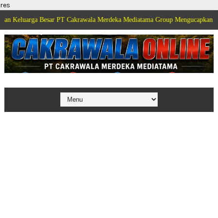
res
ga Besar PT Cakrawala Merdeka Mediatama Group Mengucapkan Selamat Dirg