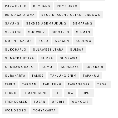
PURWOREJO
REMBANG
ROY SURYO
RS SIAGA UTAMA
RSUD KI AGENG GETAS PENDOWO
SAYUNG
SEKDES ASEMRUDUNG
SEMARANG
SERDANG
SHOWBIZ
SIDOARJO
SLEMAN
SMP N 1 GABUS
SOLO
SRAGEN
SUDEWO
SUKOHARJO
SULAWESI UTARA
SULBAR
SUMATRA UTARA
SUMBA
SUMBAWA
SUMBAWA BARAT
SUMUT
SURABAYA
SURADADI
SURAKARTA
TALISE
TANJUNG ENIM
TAPANULI
TAPUT
TARMAN
TARUTUNG
TAWANGSARI
TEGAL
TEKNO
TEMANGGUNG
TKI
TKW
TOPUT
TRENGGALEK
TUBAN
UPGRIS
WONOGIRI
WONOSOBO
YOGYAKARTA