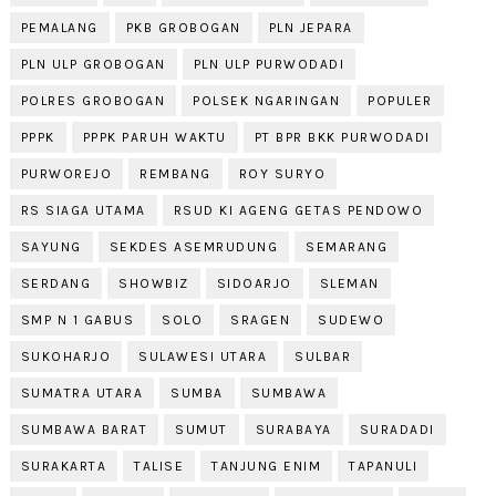
PEMALANG
PKB GROBOGAN
PLN JEPARA
PLN ULP GROBOGAN
PLN ULP PURWODADI
POLRES GROBOGAN
POLSEK NGARINGAN
POPULER
PPPK
PPPK PARUH WAKTU
PT BPR BKK PURWODADI
PURWOREJO
REMBANG
ROY SURYO
RS SIAGA UTAMA
RSUD KI AGENG GETAS PENDOWO
SAYUNG
SEKDES ASEMRUDUNG
SEMARANG
SERDANG
SHOWBIZ
SIDOARJO
SLEMAN
SMP N 1 GABUS
SOLO
SRAGEN
SUDEWO
SUKOHARJO
SULAWESI UTARA
SULBAR
SUMATRA UTARA
SUMBA
SUMBAWA
SUMBAWA BARAT
SUMUT
SURABAYA
SURADADI
SURAKARTA
TALISE
TANJUNG ENIM
TAPANULI