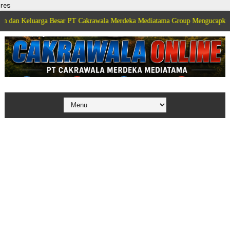
res
rga Besar PT Cakrawala Merdeka Mediatama Group Mengucapkan Selamat Dir