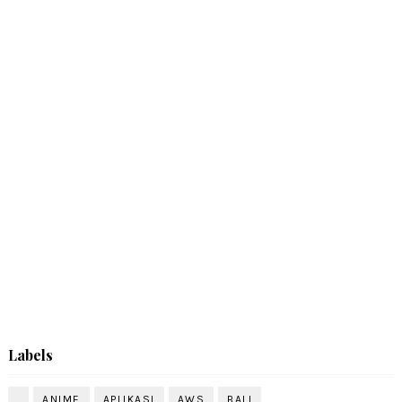
Labels
.
ANIME
APLIKASI
AWS
BALI