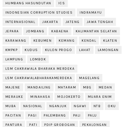
HUMBANG HASUNDUTAN
ICS
INDONESIAN CORRUPTION STUDIES
INDRAMAYU
INTERNASIONAL
JAKARTA
JATENG
JAWA TENGAH
JEPARA
JOMBANG
KABAENA
KALIMANTAN SELATAN
KARAWANG
KEBUMEN
KEMANG
KENDAL
KLATEN
KMPKP
KUDUS
KULON PROGO
LAHAT
LAMONGAN
LAMPUNG
LOMBOK
LSM CAKRAWALA BHARAKA MERDEKA
LSM CAKRAWALABHARAKAMERDEKA
MAGELANG
MAJENE
MANDAILING
MATARAM
MBG
MEDAN
MERAUKE
MINAHASA
MOJOKERTO
MUARA ENIM
MUBA
NASIONAL
NGANJUK
NGAWI
NTB
OKU
PACITAN
PAGI
PALEMBANG
PALI
PALU
PANTURA
PATI
PDIP GROBOGAN
PEKALONGAN