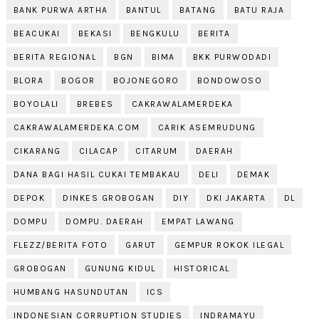
BANK PURWA ARTHA
BANTUL
BATANG
BATU RAJA
BEACUKAI
BEKASI
BENGKULU
BERITA
BERITA REGIONAL
BGN
BIMA
BKK PURWODADI
BLORA
BOGOR
BOJONEGORO
BONDOWOSO
BOYOLALI
BREBES
CAKRAWALAMERDEKA
CAKRAWALAMERDEKA.COM
CARIK ASEMRUDUNG
CIKARANG
CILACAP
CITARUM
DAERAH
DANA BAGI HASIL CUKAI TEMBAKAU
DELI
DEMAK
DEPOK
DINKES GROBOGAN
DIY
DKI JAKARTA
DL
DOMPU
DOMPU. DAERAH
EMPAT LAWANG
FLEZZ/BERITA FOTO
GARUT
GEMPUR ROKOK ILEGAL
GROBOGAN
GUNUNG KIDUL
HISTORICAL
HUMBANG HASUNDUTAN
ICS
INDONESIAN CORRUPTION STUDIES
INDRAMAYU