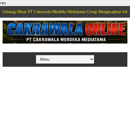
res
a Besar PT Cakrawala Merdeka Mediatama Group Mengucapkan Selamat Dirga