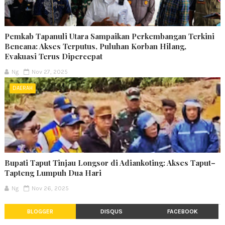
Pemkab Tapanuli Utara Sampaikan Perkembangan Terkini
Bencana: Akses Terputus, Puluhan Korban Hilang,
Evakuasi Terus Dipercepat
Ng
Nov 27, 2025
DAERAH
Bupati Taput Tinjau Longsor di Adiankoting: Akses Taput–
Tapteng Lumpuh Dua Hari
Ng
Nov 26, 2025
BLOGGER
DISQUS
FACEBOOK