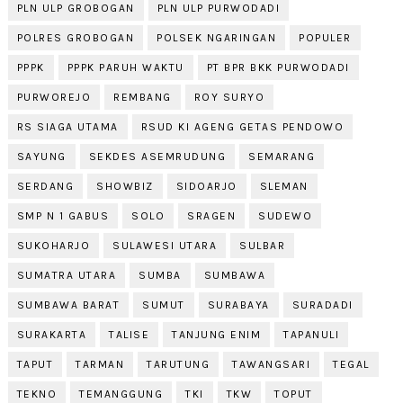
PLN ULP GROBOGAN
PLN ULP PURWODADI
POLRES GROBOGAN
POLSEK NGARINGAN
POPULER
PPPK
PPPK PARUH WAKTU
PT BPR BKK PURWODADI
PURWOREJO
REMBANG
ROY SURYO
RS SIAGA UTAMA
RSUD KI AGENG GETAS PENDOWO
SAYUNG
SEKDES ASEMRUDUNG
SEMARANG
SERDANG
SHOWBIZ
SIDOARJO
SLEMAN
SMP N 1 GABUS
SOLO
SRAGEN
SUDEWO
SUKOHARJO
SULAWESI UTARA
SULBAR
SUMATRA UTARA
SUMBA
SUMBAWA
SUMBAWA BARAT
SUMUT
SURABAYA
SURADADI
SURAKARTA
TALISE
TANJUNG ENIM
TAPANULI
TAPUT
TARMAN
TARUTUNG
TAWANGSARI
TEGAL
TEKNO
TEMANGGUNG
TKI
TKW
TOPUT