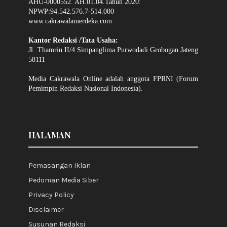
AHU-0000552. AH.01.04.Tahun 2020:
NPWP:94.542.576.7-514.000
www.cakrawalamerdeka.com
Kantor Redaksi /Tata Usaha:
Jl. Thamrin II/4 Simpanglima Purwodadi Grobogan Jateng
58111
Media Cakrawala Online adalah anggota FPRNI (Forum
Pemimpin Redaksi Nasional Indonesia).
HALAMAN
Pemasangan Iklan
Pedoman Media Siber
Privacy Policy
Disclaimer
Susunan Redaksi