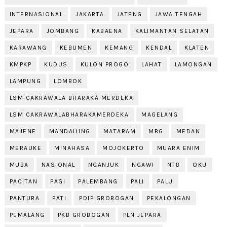
INTERNASIONAL
JAKARTA
JATENG
JAWA TENGAH
JEPARA
JOMBANG
KABAENA
KALIMANTAN SELATAN
KARAWANG
KEBUMEN
KEMANG
KENDAL
KLATEN
KMPKP
KUDUS
KULON PROGO
LAHAT
LAMONGAN
LAMPUNG
LOMBOK
LSM CAKRAWALA BHARAKA MERDEKA
LSM CAKRAWALABHARAKAMERDEKA
MAGELANG
MAJENE
MANDAILING
MATARAM
MBG
MEDAN
MERAUKE
MINAHASA
MOJOKERTO
MUARA ENIM
MUBA
NASIONAL
NGANJUK
NGAWI
NTB
OKU
PACITAN
PAGI
PALEMBANG
PALI
PALU
PANTURA
PATI
PDIP GROBOGAN
PEKALONGAN
PEMALANG
PKB GROBOGAN
PLN JEPARA