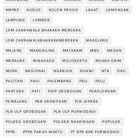
KMPKP
KUDUS
KULON PROGO
LAHAT
LAMONGAN
LAMPUNG
LOMBOK
LSM CAKRAWALA BHARAKA MERDEKA
LSM CAKRAWALABHARAKAMERDEKA
MAGELANG
MAJENE
MANDAILING
MATARAM
MBG
MEDAN
MERAUKE
MINAHASA
MOJOKERTO
MUARA ENIM
MUBA
NASIONAL
NGANJUK
NGAWI
NTB
OKU
PACITAN
PAGI
PALEMBANG
PALI
PALU
PANTURA
PATI
PDIP GROBOGAN
PEKALONGAN
PEMALANG
PKB GROBOGAN
PLN JEPARA
PLN ULP GROBOGAN
PLN ULP PURWODADI
POLRES GROBOGAN
POLSEK NGARINGAN
POPULER
PPPK
PPPK PARUH WAKTU
PT BPR BKK PURWODADI