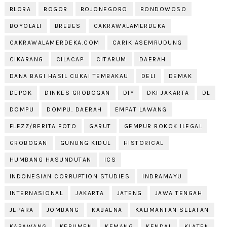
BLORA
BOGOR
BOJONEGORO
BONDOWOSO
BOYOLALI
BREBES
CAKRAWALAMERDEKA
CAKRAWALAMERDEKA.COM
CARIK ASEMRUDUNG
CIKARANG
CILACAP
CITARUM
DAERAH
DANA BAGI HASIL CUKAI TEMBAKAU
DELI
DEMAK
DEPOK
DINKES GROBOGAN
DIY
DKI JAKARTA
DL
DOMPU
DOMPU. DAERAH
EMPAT LAWANG
FLEZZ/BERITA FOTO
GARUT
GEMPUR ROKOK ILEGAL
GROBOGAN
GUNUNG KIDUL
HISTORICAL
HUMBANG HASUNDUTAN
ICS
INDONESIAN CORRUPTION STUDIES
INDRAMAYU
INTERNASIONAL
JAKARTA
JATENG
JAWA TENGAH
JEPARA
JOMBANG
KABAENA
KALIMANTAN SELATAN
KARAWANG
KEBUMEN
KEMANG
KENDAL
KLATEN