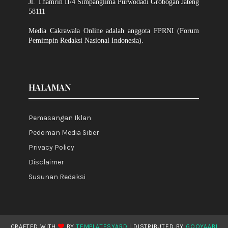
Jl. Thamrin II/4 Simpanglima Purwodadi Grobogan Jateng
58111
Media Cakrawala Online adalah anggota FPRNI (Forum
Pemimpin Redaksi Nasional Indonesia).
HALAMAN
Pemasangan Iklan
Pedoman Media Siber
Privacy Policy
Disclaimer
Susunan Redaksi
CRAFTED WITH
BY
TEMPLATESYARD
| DISTRIBUTED BY
GOOYAABI