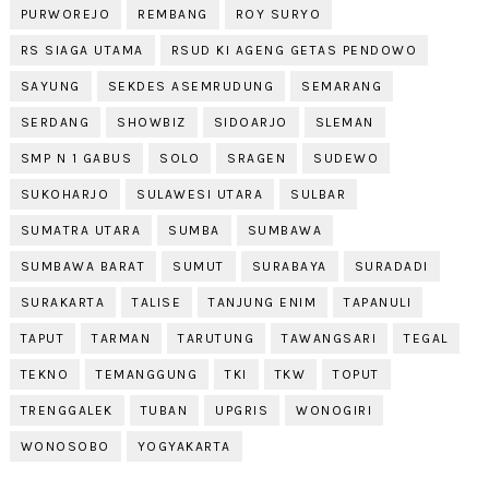
PURWOREJO
REMBANG
ROY SURYO
RS SIAGA UTAMA
RSUD KI AGENG GETAS PENDOWO
SAYUNG
SEKDES ASEMRUDUNG
SEMARANG
SERDANG
SHOWBIZ
SIDOARJO
SLEMAN
SMP N 1 GABUS
SOLO
SRAGEN
SUDEWO
SUKOHARJO
SULAWESI UTARA
SULBAR
SUMATRA UTARA
SUMBA
SUMBAWA
SUMBAWA BARAT
SUMUT
SURABAYA
SURADADI
SURAKARTA
TALISE
TANJUNG ENIM
TAPANULI
TAPUT
TARMAN
TARUTUNG
TAWANGSARI
TEGAL
TEKNO
TEMANGGUNG
TKI
TKW
TOPUT
TRENGGALEK
TUBAN
UPGRIS
WONOGIRI
WONOSOBO
YOGYAKARTA