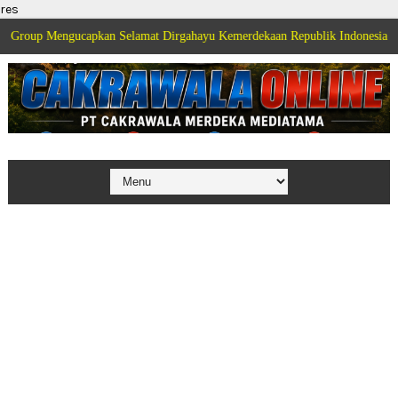
res
ngucapkan Selamat Dirgahayu Kemerdekaan Republik Indonesia ke 81