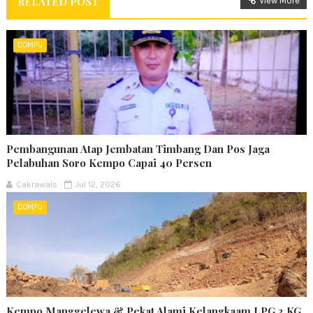
RELATED POST
View More
DOMPU
Pembangunan Atap Jembatan Timbang Dan Pos Jaga
Pelabuhan Soro Kempo Capai 40 Persen
Cakrawals
Jul 12, 2026
DOMPU
Kempo,Manggelewa & Pekat Alami Kelangkaam LPG 3 KG