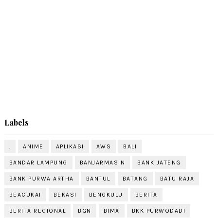
Labels
.
ANIME
APLIKASI
AWS
BALI
BANDAR LAMPUNG
BANJARMASIN
BANK JATENG
BANK PURWA ARTHA
BANTUL
BATANG
BATU RAJA
BEACUKAI
BEKASI
BENGKULU
BERITA
BERITA REGIONAL
BGN
BIMA
BKK PURWODADI