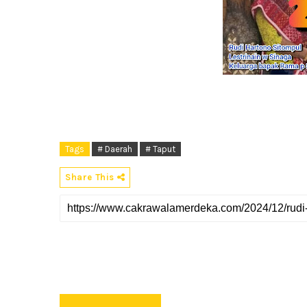
Tags
# Daerah
# Taput
Share This