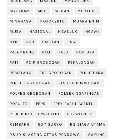
MAGELANG
MAJENE
MANDAILING
MATARAM
MBG
MEDAN
MERAUKE
MINAHASA
MOJOKERTO
MUARA ENIM
MUBA
NASIONAL
NGANJUK
NGAWI
NTB
OKU
PACITAN
PAGI
PALEMBANG
PALI
PALU
PANTURA
PATI
PDIP GROBOGAN
PEKALONGAN
PEMALANG
PKB GROBOGAN
PLN JEPARA
PLN ULP GROBOGAN
PLN ULP PURWODADI
POLRES GROBOGAN
POLSEK NGARINGAN
POPULER
PPPK
PPPK PARUH WAKTU
PT BPR BKK PURWODADI
PURWOREJO
REMBANG
ROY SURYO
RS SIAGA UTAMA
RSUD KI AGENG GETAS PENDOWO
SAYUNG