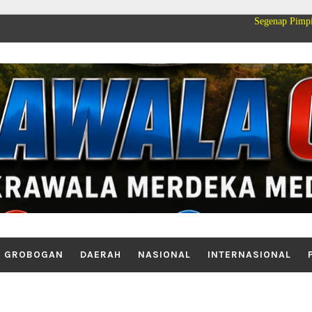
Segenap Pimpinan dan Kelua
GROBOGAN
DAERAH
NASIONAL
INTERNASIONAL