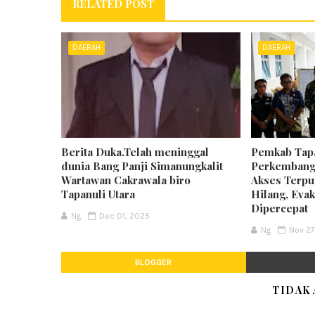
RELATED POST
DAERAH
DAERAH
Berita Duka.Telah meninggal
Pemkab Tapa
dunia Bang Panji Simanungkalit
Perkembanga
Wartawan Cakrawala biro
Akses Terpu
Tapanuli Utara
Hilang, Eva
Dipercepat
Ng
Dec 01, 2025
Ng
Nov 27
BLOGGER
TIDAK