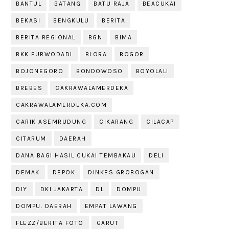
BANTUL
BATANG
BATU RAJA
BEACUKAI
BEKASI
BENGKULU
BERITA
BERITA REGIONAL
BGN
BIMA
BKK PURWODADI
BLORA
BOGOR
BOJONEGORO
BONDOWOSO
BOYOLALI
BREBES
CAKRAWALAMERDEKA
CAKRAWALAMERDEKA.COM
CARIK ASEMRUDUNG
CIKARANG
CILACAP
CITARUM
DAERAH
DANA BAGI HASIL CUKAI TEMBAKAU
DELI
DEMAK
DEPOK
DINKES GROBOGAN
DIY
DKI JAKARTA
DL
DOMPU
DOMPU. DAERAH
EMPAT LAWANG
FLEZZ/BERITA FOTO
GARUT