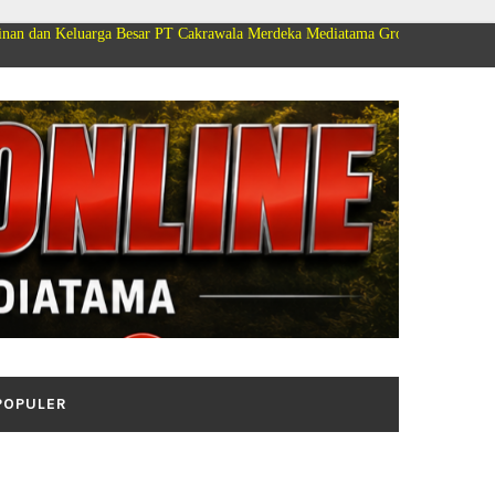
rga Besar PT Cakrawala Merdeka Mediatama Group Mengucapkan Selamat Dir
POPULER