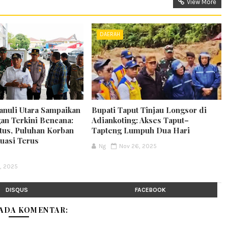
View More
DAERAH
nuli Utara Sampaikan
Bupati Taput Tinjau Longsor di
n Terkini Bencana:
Adiankoting: Akses Taput–
tus, Puluhan Korban
Tapteng Lumpuh Dua Hari
kuasi Terus
Ng
Nov 26, 2025
, 2025
DISQUS
FACEBOOK
 ADA KOMENTAR: