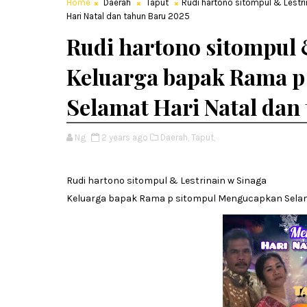
Home
Daerah
Taput
Rudi hartono sitompul & Lest
Hari Natal dan tahun Baru 2025
Rudi hartono sitompul 
Keluarga bapak Rama 
Selamat Hari Natal dan
Ng
2 years ago
Daerah,
Taput,
Rudi hartono sitompul & Lestrinain w Sinaga
Keluarga bapak Rama p sitompul
Mengucapkan Selama