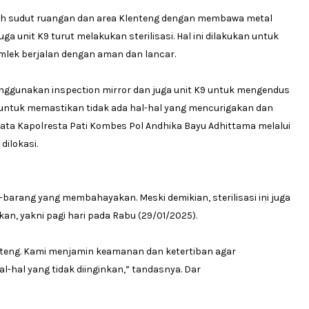
uh sudut ruangan dan area Klenteng dengan membawa metal
ga unit K9 turut melakukan sterilisasi. Hal ini dilakukan untuk
mlek berjalan dengan aman dan lancar.
nggunakan inspection mirror dan juga unit K9 untuk mengendus
 untuk memastikan tidak ada hal-hal yang mencurigakan dan
ta Kapolresta Pati Kombes Pol Andhika Bayu Adhittama melalui
ilokasi.
ng-barang yang membahayakan. Meski demikian, sterilisasi ini juga
kan, yakni pagi hari pada Rabu (29/01/2025).
lenteng. Kami menjamin keamanan dan ketertiban agar
l-hal yang tidak diinginkan,” tandasnya. Dar