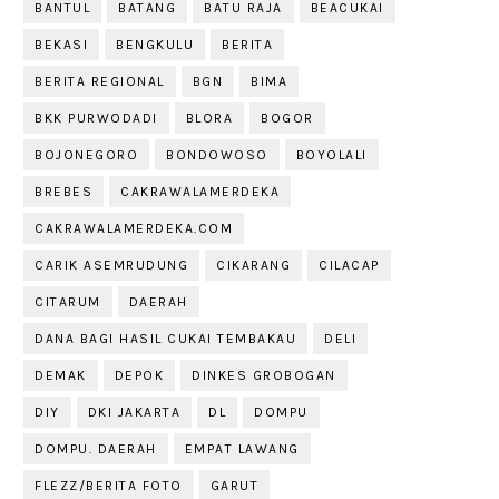
BANTUL
BATANG
BATU RAJA
BEACUKAI
BEKASI
BENGKULU
BERITA
BERITA REGIONAL
BGN
BIMA
BKK PURWODADI
BLORA
BOGOR
BOJONEGORO
BONDOWOSO
BOYOLALI
BREBES
CAKRAWALAMERDEKA
CAKRAWALAMERDEKA.COM
CARIK ASEMRUDUNG
CIKARANG
CILACAP
CITARUM
DAERAH
DANA BAGI HASIL CUKAI TEMBAKAU
DELI
DEMAK
DEPOK
DINKES GROBOGAN
DIY
DKI JAKARTA
DL
DOMPU
DOMPU. DAERAH
EMPAT LAWANG
FLEZZ/BERITA FOTO
GARUT