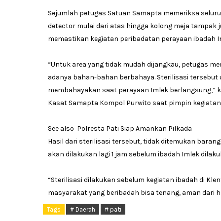
Sejumlah petugas Satuan Samapta memeriksa selur
detector mulai dari atas hingga kolong meja tampak ju
memastikan kegiatan peribadatan perayaan ibadah I
“Untuk area yang tidak mudah dijangkau, petugas me
adanya bahan-bahan berbahaya. Sterilisasi tersebut
membahayakan saat perayaan Imlek berlangsung,” ka
Kasat Samapta Kompol Purwito saat pimpin kegiatan d
See also Polresta Pati Siap Amankan Pilkada
Hasil dari sterilisasi tersebut, tidak ditemukan bara
akan dilakukan lagi 1 jam sebelum ibadah Imlek dilaku
“Sterilisasi dilakukan sebelum kegiatan ibadah di K
masyarakat yang beribadah bisa tenang, aman dari ha
Tags
# Daerah
# pati