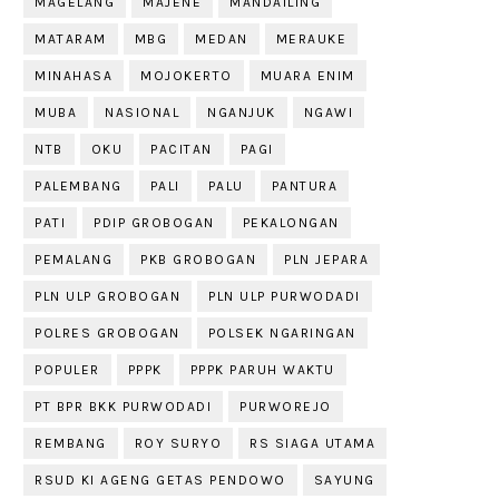
MAGELANG
MAJENE
MANDAILING
MATARAM
MBG
MEDAN
MERAUKE
MINAHASA
MOJOKERTO
MUARA ENIM
MUBA
NASIONAL
NGANJUK
NGAWI
NTB
OKU
PACITAN
PAGI
PALEMBANG
PALI
PALU
PANTURA
PATI
PDIP GROBOGAN
PEKALONGAN
PEMALANG
PKB GROBOGAN
PLN JEPARA
PLN ULP GROBOGAN
PLN ULP PURWODADI
POLRES GROBOGAN
POLSEK NGARINGAN
POPULER
PPPK
PPPK PARUH WAKTU
PT BPR BKK PURWODADI
PURWOREJO
REMBANG
ROY SURYO
RS SIAGA UTAMA
RSUD KI AGENG GETAS PENDOWO
SAYUNG