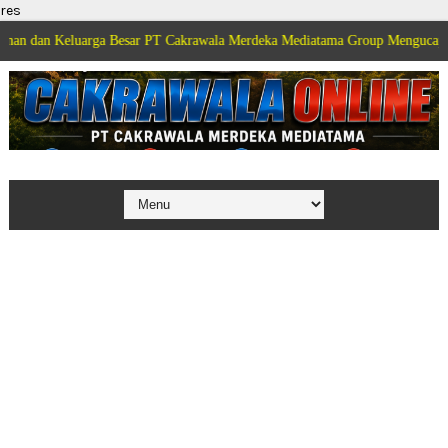
res
luarga Besar PT Cakrawala Merdeka Mediatama Group Mengucapkan Selamat 