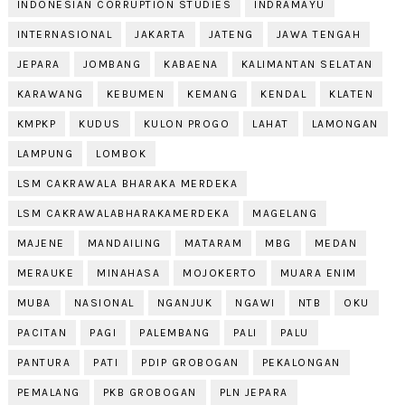
INDONESIAN CORRUPTION STUDIES
INDRAMAYU
INTERNASIONAL
JAKARTA
JATENG
JAWA TENGAH
JEPARA
JOMBANG
KABAENA
KALIMANTAN SELATAN
KARAWANG
KEBUMEN
KEMANG
KENDAL
KLATEN
KMPKP
KUDUS
KULON PROGO
LAHAT
LAMONGAN
LAMPUNG
LOMBOK
LSM CAKRAWALA BHARAKA MERDEKA
LSM CAKRAWALABHARAKAMERDEKA
MAGELANG
MAJENE
MANDAILING
MATARAM
MBG
MEDAN
MERAUKE
MINAHASA
MOJOKERTO
MUARA ENIM
MUBA
NASIONAL
NGANJUK
NGAWI
NTB
OKU
PACITAN
PAGI
PALEMBANG
PALI
PALU
PANTURA
PATI
PDIP GROBOGAN
PEKALONGAN
PEMALANG
PKB GROBOGAN
PLN JEPARA