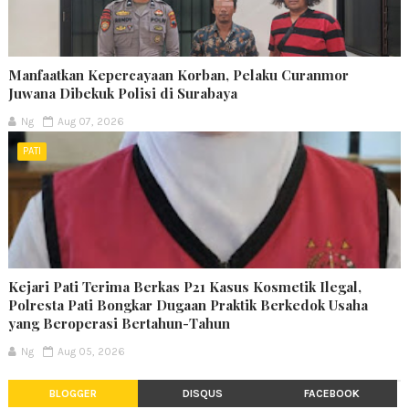
Manfaatkan Kepercayaan Korban, Pelaku Curanmor
Juwana Dibekuk Polisi di Surabaya
Ng
Aug 07, 2026
PATI
Kejari Pati Terima Berkas P21 Kasus Kosmetik Ilegal,
Polresta Pati Bongkar Dugaan Praktik Berkedok Usaha
yang Beroperasi Bertahun-Tahun
Ng
Aug 05, 2026
BLOGGER
DISQUS
FACEBOOK