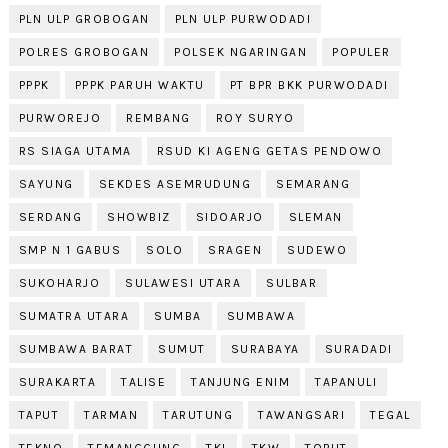
PLN ULP GROBOGAN
PLN ULP PURWODADI
POLRES GROBOGAN
POLSEK NGARINGAN
POPULER
PPPK
PPPK PARUH WAKTU
PT BPR BKK PURWODADI
PURWOREJO
REMBANG
ROY SURYO
RS SIAGA UTAMA
RSUD KI AGENG GETAS PENDOWO
SAYUNG
SEKDES ASEMRUDUNG
SEMARANG
SERDANG
SHOWBIZ
SIDOARJO
SLEMAN
SMP N 1 GABUS
SOLO
SRAGEN
SUDEWO
SUKOHARJO
SULAWESI UTARA
SULBAR
SUMATRA UTARA
SUMBA
SUMBAWA
SUMBAWA BARAT
SUMUT
SURABAYA
SURADADI
SURAKARTA
TALISE
TANJUNG ENIM
TAPANULI
TAPUT
TARMAN
TARUTUNG
TAWANGSARI
TEGAL
TEKNO
TEMANGGUNG
TKI
TKW
TOPUT