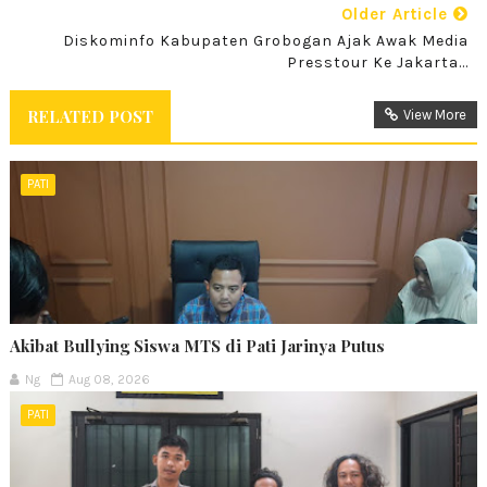
Older Article
Diskominfo Kabupaten Grobogan Ajak Awak Media
Presstour Ke Jakarta...
RELATED POST
View More
PATI
Akibat Bullying Siswa MTS di Pati Jarinya Putus
Ng
Aug 08, 2026
PATI