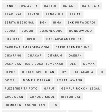
BANK PURWA ARTHA
BANTUL
BATANG
BATU RAJA
BEACUKAI
BEKASI
BENGKULU
BERITA
BERITA REGIONAL
BGN
BIMA
BKK PURWODADI
BLORA
BOGOR
BOJONEGORO
BONDOWOSO
BOYOLALI
BREBES
CAKRAWALAMERDEKA
CAKRAWALAMERDEKA.COM
CARIK ASEMRUDUNG
CIKARANG
CILACAP
CITARUM
DAERAH
DANA BAGI HASIL CUKAI TEMBAKAU
DELI
DEMAK
DEPOK
DINKES GROBOGAN
DIY
DKI JAKARTA
DL
DOMPU
DOMPU. DAERAH
EMPAT LAWANG
FLEZZ/BERITA FOTO
GARUT
GEMPUR ROKOK ILEGAL
GROBOGAN
GUNUNG KIDUL
HISTORICAL
HUMBANG HASUNDUTAN
ICS