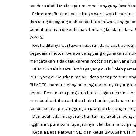
saudara Abdul Malik, agar mempertanggung jawabkan
Sekretaris Ruslan saat ditanya wartawan besaran kuc
dan uang di pegang oleh bendahara Irawan, tinggal b
bendahara mau di konfirmasi tentang keadaan dana 
7-2-25.!
Ketika ditanya wartawan kucuran dana saat benda
pegadaian motor, berapa uang yang digunakan untuk
mengatakan tidak tau karena motor banyak yang rusak
BUMDES salah satu lembaga yang di akui oleh peme
2018, yang dikucurkan melalui desa setiap tahun uan
BUMDES , namun sebagian pengurus banyak yang lala
kepala Desa maka pengurus harus tegas meminta pe
membuat catatan catatan buku harian , bulanan dan 
sendiri selaku pertanggungan jawaban keuangan neg
Dan tidak ada masyarakat untuk melakukan pengemba
ngghina ", pura pura lupa jadinya, oleh karena itu pengu
Kepala Desa Patowari SE, dan ketua BPD, Sahrul H