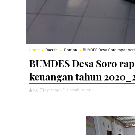
Home
Daerah
Dompu
BUMDES Desa Soro rapat pe
BUMDES Desa Soro rap
keuangan tahun 2020_
Ng
1 year ago
Daerah,
Dompu,