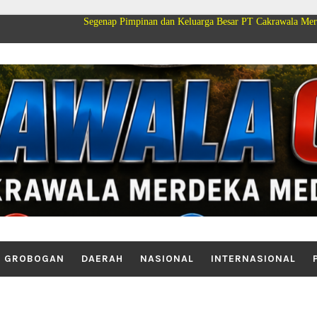
Segenap Pimpinan dan Keluarga Besar PT Cakrawala Merdeka Mediatama 
GROBOGAN
DAERAH
NASIONAL
INTERNASIONAL