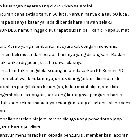
 keuangan negara yang dikucurkan selam ini.
uran dana setiap tahun 50 juta, Namun hanya dia tau 50 juta ,
erapa sisanya katanya, ada di bendahara, Irawan selaku
BUMDES, namun nggak ikut rapat sudah beli ikan di Napa Jumat
hara Karno yang membantu masyarakat dengan menerima
 membeli motor dan berapa hasilnya yang diuangkan , Ruslan
 waktu di gadai , setahu saya jelasnya.
rintah untuk mengelola keuangan berdasarkan PP Kemen PDT,
g tersebut wajib hukumnya, untuk dianggarkan disimpan di
i dalam pengelolaan keuangan, kalau sudah dipinjam oleh
ngembalian keuangan, sekurang kurangnya pengurus harus
tahunan keluar masuknya keuangan, yang di ketahui oleh kades
ara.
lian setelah pinjam karena diduga uang pemerintah jaap "
rus harus jeli disitu.
.Mansyur mengharapkan kepada pengurus , memberikan laporan