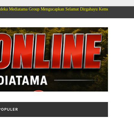
Group Mengucapkan Selamat Dirgahayu Kemerdekaan Republik Indonesia ke 8
POPULER