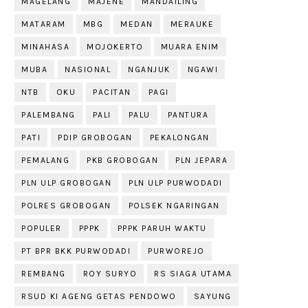
MAGELANG
MAJENE
MANDAILING
MATARAM
MBG
MEDAN
MERAUKE
MINAHASA
MOJOKERTO
MUARA ENIM
MUBA
NASIONAL
NGANJUK
NGAWI
NTB
OKU
PACITAN
PAGI
PALEMBANG
PALI
PALU
PANTURA
PATI
PDIP GROBOGAN
PEKALONGAN
PEMALANG
PKB GROBOGAN
PLN JEPARA
PLN ULP GROBOGAN
PLN ULP PURWODADI
POLRES GROBOGAN
POLSEK NGARINGAN
POPULER
PPPK
PPPK PARUH WAKTU
PT BPR BKK PURWODADI
PURWOREJO
REMBANG
ROY SURYO
RS SIAGA UTAMA
RSUD KI AGENG GETAS PENDOWO
SAYUNG