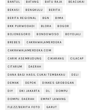
BANTUL
BATANG
BATU RAJA
BEACUKAI
BEKASI
BENGKULU
BERITA
BERITA REGIONAL
BGN
BIMA
BKK PURWODADI
BLORA
BOGOR
BOJONEGORO
BONDOWOSO
BOYOLALI
BREBES
CAKRAWALAMERDEKA
CAKRAWALAMERDEKA.COM
CARIK ASEMRUDUNG
CIKARANG
CILACAP
CITARUM
DAERAH
DANA BAGI HASIL CUKAI TEMBAKAU
DELI
DEMAK
DEPOK
DINKES GROBOGAN
DIY
DKI JAKARTA
DL
DOMPU
DOMPU. DAERAH
EMPAT LAWANG
FLEZZ/BERITA FOTO
GARUT