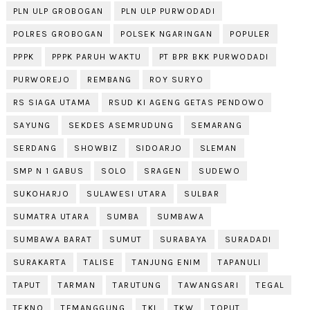
PLN ULP GROBOGAN
PLN ULP PURWODADI
POLRES GROBOGAN
POLSEK NGARINGAN
POPULER
PPPK
PPPK PARUH WAKTU
PT BPR BKK PURWODADI
PURWOREJO
REMBANG
ROY SURYO
RS SIAGA UTAMA
RSUD KI AGENG GETAS PENDOWO
SAYUNG
SEKDES ASEMRUDUNG
SEMARANG
SERDANG
SHOWBIZ
SIDOARJO
SLEMAN
SMP N 1 GABUS
SOLO
SRAGEN
SUDEWO
SUKOHARJO
SULAWESI UTARA
SULBAR
SUMATRA UTARA
SUMBA
SUMBAWA
SUMBAWA BARAT
SUMUT
SURABAYA
SURADADI
SURAKARTA
TALISE
TANJUNG ENIM
TAPANULI
TAPUT
TARMAN
TARUTUNG
TAWANGSARI
TEGAL
TEKNO
TEMANGGUNG
TKI
TKW
TOPUT