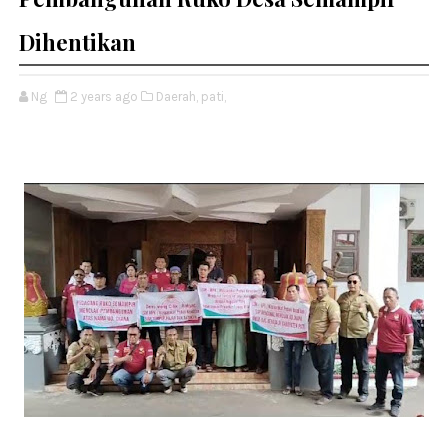
Dihentikan
Ng
2 years ago
Daerah,
pati,