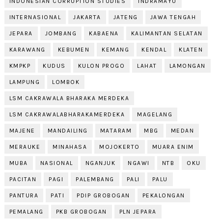
INDONESIAN CORRUPTION STUDIES
INDRAMAYU
INTERNASIONAL
JAKARTA
JATENG
JAWA TENGAH
JEPARA
JOMBANG
KABAENA
KALIMANTAN SELATAN
KARAWANG
KEBUMEN
KEMANG
KENDAL
KLATEN
KMPKP
KUDUS
KULON PROGO
LAHAT
LAMONGAN
LAMPUNG
LOMBOK
LSM CAKRAWALA BHARAKA MERDEKA
LSM CAKRAWALABHARAKAMERDEKA
MAGELANG
MAJENE
MANDAILING
MATARAM
MBG
MEDAN
MERAUKE
MINAHASA
MOJOKERTO
MUARA ENIM
MUBA
NASIONAL
NGANJUK
NGAWI
NTB
OKU
PACITAN
PAGI
PALEMBANG
PALI
PALU
PANTURA
PATI
PDIP GROBOGAN
PEKALONGAN
PEMALANG
PKB GROBOGAN
PLN JEPARA