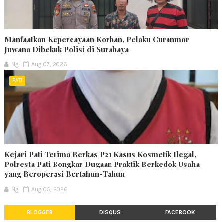
Manfaatkan Kepercayaan Korban, Pelaku Curanmor
Juwana Dibekuk Polisi di Surabaya
Ng
Aug 07, 2026
PATI
Kejari Pati Terima Berkas P21 Kasus Kosmetik Ilegal,
Polresta Pati Bongkar Dugaan Praktik Berkedok Usaha
yang Beroperasi Bertahun-Tahun
Ng
Aug 05, 2026
BLOGGER
DISQUS
FACEBOOK