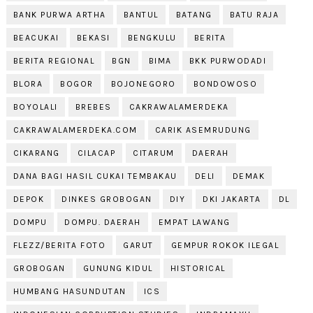
BANK PURWA ARTHA
BANTUL
BATANG
BATU RAJA
BEACUKAI
BEKASI
BENGKULU
BERITA
BERITA REGIONAL
BGN
BIMA
BKK PURWODADI
BLORA
BOGOR
BOJONEGORO
BONDOWOSO
BOYOLALI
BREBES
CAKRAWALAMERDEKA
CAKRAWALAMERDEKA.COM
CARIK ASEMRUDUNG
CIKARANG
CILACAP
CITARUM
DAERAH
DANA BAGI HASIL CUKAI TEMBAKAU
DELI
DEMAK
DEPOK
DINKES GROBOGAN
DIY
DKI JAKARTA
DL
DOMPU
DOMPU. DAERAH
EMPAT LAWANG
FLEZZ/BERITA FOTO
GARUT
GEMPUR ROKOK ILEGAL
GROBOGAN
GUNUNG KIDUL
HISTORICAL
HUMBANG HASUNDUTAN
ICS