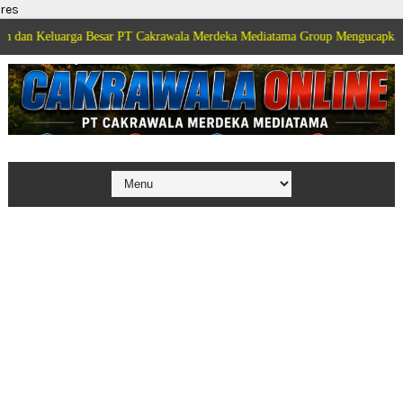
res
arga Besar PT Cakrawala Merdeka Mediatama Group Mengucapkan Selamat Di