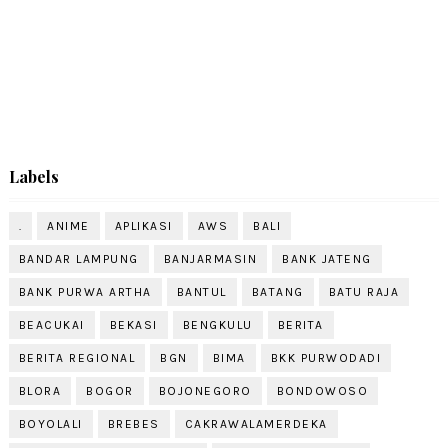
Labels
.
ANIME
APLIKASI
AWS
BALI
BANDAR LAMPUNG
BANJARMASIN
BANK JATENG
BANK PURWA ARTHA
BANTUL
BATANG
BATU RAJA
BEACUKAI
BEKASI
BENGKULU
BERITA
BERITA REGIONAL
BGN
BIMA
BKK PURWODADI
BLORA
BOGOR
BOJONEGORO
BONDOWOSO
BOYOLALI
BREBES
CAKRAWALAMERDEKA