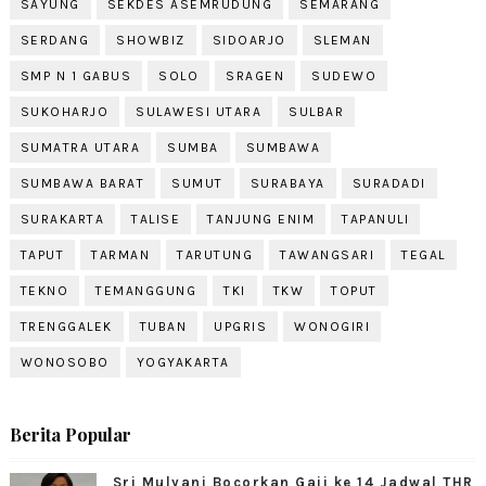
SAYUNG
SEKDES ASEMRUDUNG
SEMARANG
SERDANG
SHOWBIZ
SIDOARJO
SLEMAN
SMP N 1 GABUS
SOLO
SRAGEN
SUDEWO
SUKOHARJO
SULAWESI UTARA
SULBAR
SUMATRA UTARA
SUMBA
SUMBAWA
SUMBAWA BARAT
SUMUT
SURABAYA
SURADADI
SURAKARTA
TALISE
TANJUNG ENIM
TAPANULI
TAPUT
TARMAN
TARUTUNG
TAWANGSARI
TEGAL
TEKNO
TEMANGGUNG
TKI
TKW
TOPUT
TRENGGALEK
TUBAN
UPGRIS
WONOGIRI
WONOSOBO
YOGYAKARTA
Berita Popular
Sri Mulyani Bocorkan Gaji ke 14 Jadwal THR