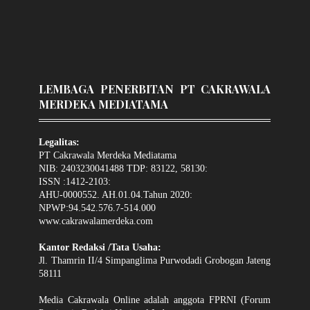
LEMBAGA PENERBITAN PT CAKRAWALA
MERDEKA MEDIATAMA
Legalitas:
PT Cakrawala Merdeka Mediatama
NIB: 2403230041488 TDP: 83122, 58130:
ISSN :1412-2103:
AHU-0000552. AH.01.04.Tahun 2020:
NPWP:94.542.576.7-514.000
www.cakrawalamerdeka.com
Kantor Redaksi /Tata Usaha:
Jl. Thamrin II/4 Simpanglima Purwodadi Grobogan Jateng
58111
Media Cakrawala Online adalah anggota FPRNI (Forum