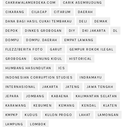
CAKRAWALAMERDEKA.COM
CARIK ASEMRUDUNG
CIKARANG
CILACAP
CITARUM
DAERAH
DANA BAGI HASIL CUKAI TEMBAKAU
DELI
DEMAK
DEPOK
DINKES GROBOGAN
DIY
DKI JAKARTA
DL
DOMPU
DOMPU. DAERAH
EMPAT LAWANG
FLEZZ/BERITA FOTO
GARUT
GEMPUR ROKOK ILEGAL
GROBOGAN
GUNUNG KIDUL
HISTORICAL
HUMBANG HASUNDUTAN
ICS
INDONESIAN CORRUPTION STUDIES
INDRAMAYU
INTERNASIONAL
JAKARTA
JATENG
JAWA TENGAH
JEPARA
JOMBANG
KABAENA
KALIMANTAN SELATAN
KARAWANG
KEBUMEN
KEMANG
KENDAL
KLATEN
KMPKP
KUDUS
KULON PROGO
LAHAT
LAMONGAN
LAMPUNG
LOMBOK