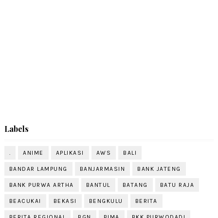
Labels
.
ANIME
APLIKASI
AWS
BALI
BANDAR LAMPUNG
BANJARMASIN
BANK JATENG
BANK PURWA ARTHA
BANTUL
BATANG
BATU RAJA
BEACUKAI
BEKASI
BENGKULU
BERITA
BERITA REGIONAL
BGN
BIMA
BKK PURWODADI