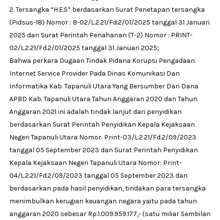
2. ⁠Tersangka “H.E.S” berdasarkan Surat Penetapan tersangka
(Pidsus-18) Nomor : B-02/L.2.21/Fd.2/01/2025 tanggal 31 Januari
2025 dan Surat Perintah Penahanan (T-2) Nomor : PRINT-
02/L.2.21/Fd.2/01/2025 tanggal 31 Januari 2025;
Bahwa perkara Dugaan Tindak Pidana Korupsi Pengadaan
Internet Service Provider Pada Dinas Komunikasi Dan
Informatika Kab. Tapanuli Utara Yang Bersumber Dari Dana
APBD Kab. Tapanuli Utara Tahun Anggaran 2020 dan Tahun
Anggaran 2021 ini adalah tindak lanjut dari penyidikan
berdasarkan Surat Perintah Penyidikan Kepala Kejaksaan
Negeri Tapanuli Utara Nomor: Print-03/L.2.21/Fd.2/09/2023
tanggal 05 September 2023 dan Surat Perintah Penyidikan
Kepala Kejaksaan Negeri Tapanuli Utara Nomor: Print-
04/L.2.21/Fd.2/09/2023 tanggal 05 September 2023 dan
berdasarkan pada hasil penyidikan, tindakan para tersangka
menimbulkan kerugian keuangan negara yaitu pada tahun
anggaran 2020 sebesar Rp.1.009.959.177,- (satu miliar Sembilan