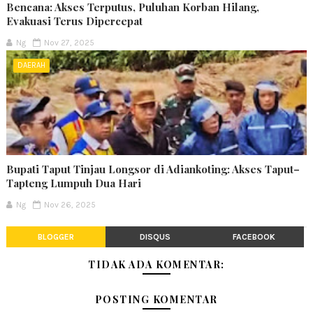
Bencana: Akses Terputus, Puluhan Korban Hilang,
Evakuasi Terus Dipercepat
Ng
Nov 27, 2025
DAERAH
Bupati Taput Tinjau Longsor di Adiankoting: Akses Taput–
Tapteng Lumpuh Dua Hari
Ng
Nov 26, 2025
BLOGGER
DISQUS
FACEBOOK
TIDAK ADA KOMENTAR:
POSTING KOMENTAR