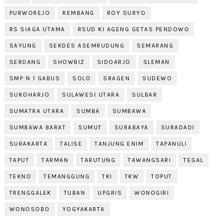
PURWOREJO
REMBANG
ROY SURYO
RS SIAGA UTAMA
RSUD KI AGENG GETAS PENDOWO
SAYUNG
SEKDES ASEMRUDUNG
SEMARANG
SERDANG
SHOWBIZ
SIDOARJO
SLEMAN
SMP N 1 GABUS
SOLO
SRAGEN
SUDEWO
SUKOHARJO
SULAWESI UTARA
SULBAR
SUMATRA UTARA
SUMBA
SUMBAWA
SUMBAWA BARAT
SUMUT
SURABAYA
SURADADI
SURAKARTA
TALISE
TANJUNG ENIM
TAPANULI
TAPUT
TARMAN
TARUTUNG
TAWANGSARI
TEGAL
TEKNO
TEMANGGUNG
TKI
TKW
TOPUT
TRENGGALEK
TUBAN
UPGRIS
WONOGIRI
WONOSOBO
YOGYAKARTA