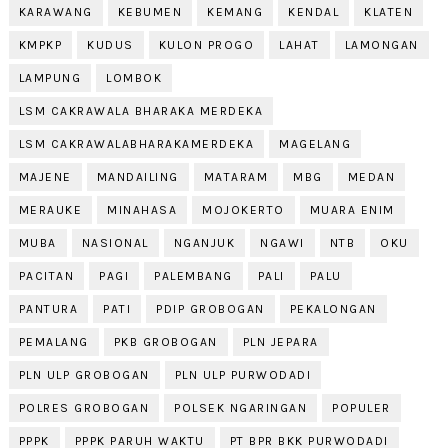
KARAWANG
KEBUMEN
KEMANG
KENDAL
KLATEN
KMPKP
KUDUS
KULON PROGO
LAHAT
LAMONGAN
LAMPUNG
LOMBOK
LSM CAKRAWALA BHARAKA MERDEKA
LSM CAKRAWALABHARAKAMERDEKA
MAGELANG
MAJENE
MANDAILING
MATARAM
MBG
MEDAN
MERAUKE
MINAHASA
MOJOKERTO
MUARA ENIM
MUBA
NASIONAL
NGANJUK
NGAWI
NTB
OKU
PACITAN
PAGI
PALEMBANG
PALI
PALU
PANTURA
PATI
PDIP GROBOGAN
PEKALONGAN
PEMALANG
PKB GROBOGAN
PLN JEPARA
PLN ULP GROBOGAN
PLN ULP PURWODADI
POLRES GROBOGAN
POLSEK NGARINGAN
POPULER
PPPK
PPPK PARUH WAKTU
PT BPR BKK PURWODADI