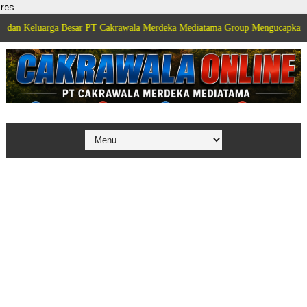
res
rga Besar PT Cakrawala Merdeka Mediatama Group Mengucapkan Selamat Dirg