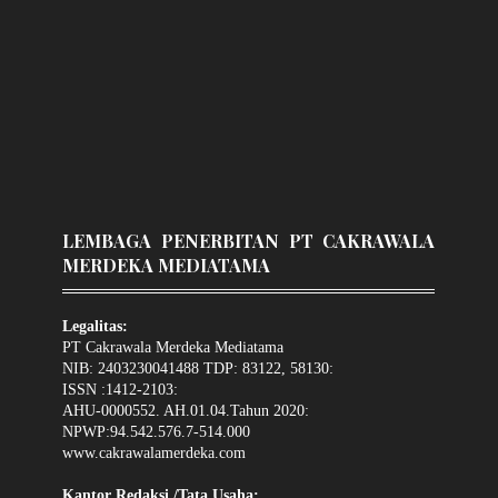
LEMBAGA PENERBITAN PT CAKRAWALA
MERDEKA MEDIATAMA
Legalitas:
PT Cakrawala Merdeka Mediatama
NIB: 2403230041488 TDP: 83122, 58130:
ISSN :1412-2103:
AHU-0000552. AH.01.04.Tahun 2020:
NPWP:94.542.576.7-514.000
www.cakrawalamerdeka.com
Kantor Redaksi /Tata Usaha: