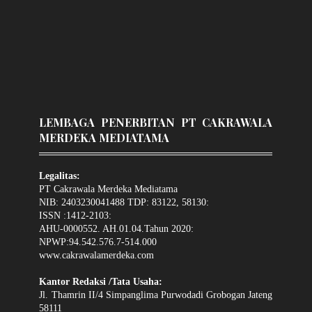
LEMBAGA PENERBITAN PT CAKRAWALA
MERDEKA MEDIATAMA
Legalitas:
PT Cakrawala Merdeka Mediatama
NIB: 2403230041488 TDP: 83122, 58130:
ISSN :1412-2103:
AHU-0000552. AH.01.04.Tahun 2020:
NPWP:94.542.576.7-514.000
www.cakrawalamerdeka.com
Kantor Redaksi /Tata Usaha:
Jl. Thamrin II/4 Simpanglima Purwodadi Grobogan Jateng
58111