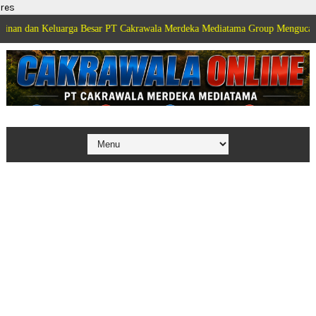
res
eluarga Besar PT Cakrawala Merdeka Mediatama Group Mengucapkan Selamat 