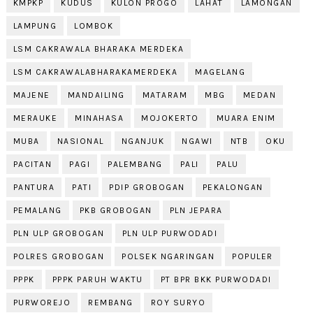
KMPKP
KUDUS
KULON PROGO
LAHAT
LAMONGAN
LAMPUNG
LOMBOK
LSM CAKRAWALA BHARAKA MERDEKA
LSM CAKRAWALABHARAKAMERDEKA
MAGELANG
MAJENE
MANDAILING
MATARAM
MBG
MEDAN
MERAUKE
MINAHASA
MOJOKERTO
MUARA ENIM
MUBA
NASIONAL
NGANJUK
NGAWI
NTB
OKU
PACITAN
PAGI
PALEMBANG
PALI
PALU
PANTURA
PATI
PDIP GROBOGAN
PEKALONGAN
PEMALANG
PKB GROBOGAN
PLN JEPARA
PLN ULP GROBOGAN
PLN ULP PURWODADI
POLRES GROBOGAN
POLSEK NGARINGAN
POPULER
PPPK
PPPK PARUH WAKTU
PT BPR BKK PURWODADI
PURWOREJO
REMBANG
ROY SURYO