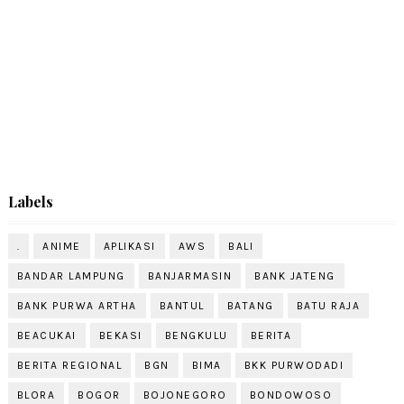
Labels
.
ANIME
APLIKASI
AWS
BALI
BANDAR LAMPUNG
BANJARMASIN
BANK JATENG
BANK PURWA ARTHA
BANTUL
BATANG
BATU RAJA
BEACUKAI
BEKASI
BENGKULU
BERITA
BERITA REGIONAL
BGN
BIMA
BKK PURWODADI
BLORA
BOGOR
BOJONEGORO
BONDOWOSO