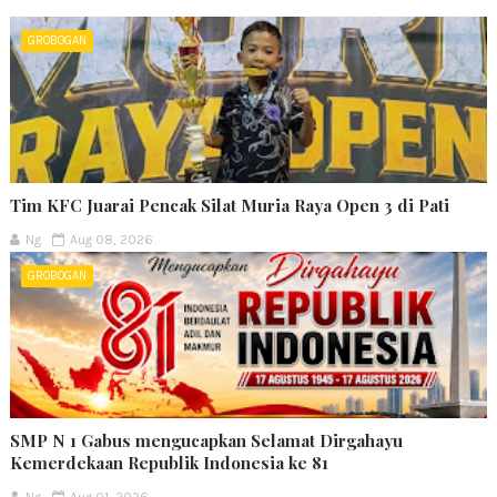
GROBOGAN
Tim KFC Juarai Pencak Silat Muria Raya Open 3 di Pati
Ng
Aug 08, 2026
GROBOGAN
SMP N 1 Gabus mengucapkan Selamat Dirgahayu
Kemerdekaan Republik Indonesia ke 81
Ng
Aug 01, 2026