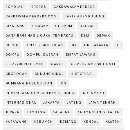
BOYOLALI
BREBES
CAKRAWALAMERDEKA
CAKRAWALAMERDEKA.COM
CARIK ASEMRUDUNG
CIKARANG
CILACAP
CITARUM
DAERAH
DANA BAGI HASIL CUKAI TEMBAKAU
DELI
DEMAK
DEPOK
DINKES GROBOGAN
DIY
DKI JAKARTA
DL
DOMPU
DOMPU. DAERAH
EMPAT LAWANG
FLEZZ/BERITA FOTO
GARUT
GEMPUR ROKOK ILEGAL
GROBOGAN
GUNUNG KIDUL
HISTORICAL
HUMBANG HASUNDUTAN
ICS
INDONESIAN CORRUPTION STUDIES
INDRAMAYU
INTERNASIONAL
JAKARTA
JATENG
JAWA TENGAH
JEPARA
JOMBANG
KABAENA
KALIMANTAN SELATAN
KARAWANG
KEBUMEN
KEMANG
KENDAL
KLATEN