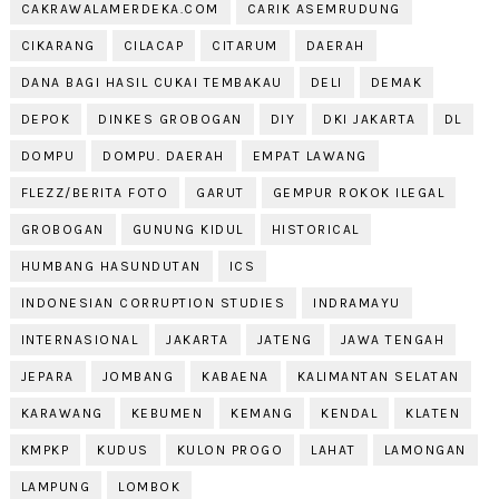
CAKRAWALAMERDEKA.COM
CARIK ASEMRUDUNG
CIKARANG
CILACAP
CITARUM
DAERAH
DANA BAGI HASIL CUKAI TEMBAKAU
DELI
DEMAK
DEPOK
DINKES GROBOGAN
DIY
DKI JAKARTA
DL
DOMPU
DOMPU. DAERAH
EMPAT LAWANG
FLEZZ/BERITA FOTO
GARUT
GEMPUR ROKOK ILEGAL
GROBOGAN
GUNUNG KIDUL
HISTORICAL
HUMBANG HASUNDUTAN
ICS
INDONESIAN CORRUPTION STUDIES
INDRAMAYU
INTERNASIONAL
JAKARTA
JATENG
JAWA TENGAH
JEPARA
JOMBANG
KABAENA
KALIMANTAN SELATAN
KARAWANG
KEBUMEN
KEMANG
KENDAL
KLATEN
KMPKP
KUDUS
KULON PROGO
LAHAT
LAMONGAN
LAMPUNG
LOMBOK