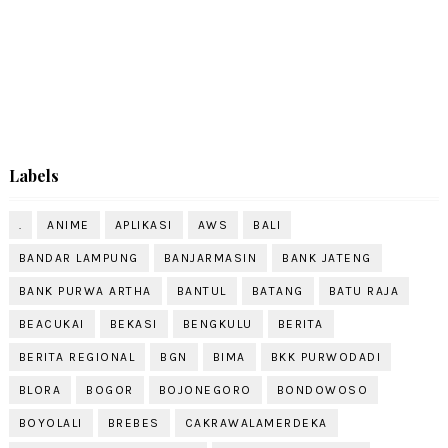
Labels
.
ANIME
APLIKASI
AWS
BALI
BANDAR LAMPUNG
BANJARMASIN
BANK JATENG
BANK PURWA ARTHA
BANTUL
BATANG
BATU RAJA
BEACUKAI
BEKASI
BENGKULU
BERITA
BERITA REGIONAL
BGN
BIMA
BKK PURWODADI
BLORA
BOGOR
BOJONEGORO
BONDOWOSO
BOYOLALI
BREBES
CAKRAWALAMERDEKA