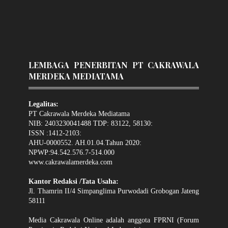
LEMBAGA PENERBITAN PT CAKRAWALA
MERDEKA MEDIATAMA
Legalitas:
PT Cakrawala Merdeka Mediatama
NIB: 2403230041488 TDP: 83122, 58130:
ISSN :1412-2103:
AHU-0000552. AH.01.04.Tahun 2020:
NPWP:94.542.576.7-514.000
www.cakrawalamerdeka.com
Kantor Redaksi /Tata Usaha:
Jl. Thamrin II/4 Simpanglima Purwodadi Grobogan Jateng
58111
Media Cakrawala Online adalah anggota FPRNI (Forum