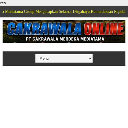
res
a Group Mengucapkan Selamat Dirgahayu Kemerdekaan Republik Indonesia k