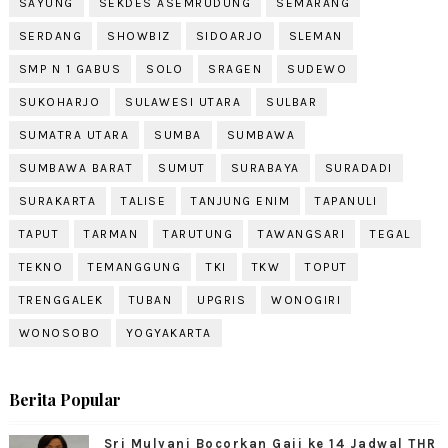
SAYUNG
SEKDES ASEMRUDUNG
SEMARANG
SERDANG
SHOWBIZ
SIDOARJO
SLEMAN
SMP N 1 GABUS
SOLO
SRAGEN
SUDEWO
SUKOHARJO
SULAWESI UTARA
SULBAR
SUMATRA UTARA
SUMBA
SUMBAWA
SUMBAWA BARAT
SUMUT
SURABAYA
SURADADI
SURAKARTA
TALISE
TANJUNG ENIM
TAPANULI
TAPUT
TARMAN
TARUTUNG
TAWANGSARI
TEGAL
TEKNO
TEMANGGUNG
TKI
TKW
TOPUT
TRENGGALEK
TUBAN
UPGRIS
WONOGIRI
WONOSOBO
YOGYAKARTA
Berita Popular
Sri Mulyani Bocorkan Gaji ke 14 Jadwal THR