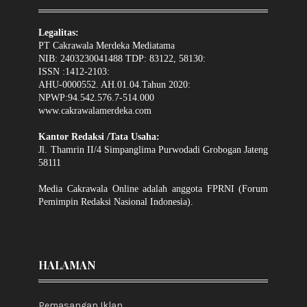
Legalitas:
PT Cakrawala Merdeka Mediatama
NIB: 2403230041488 TDP: 83122, 58130:
ISSN :1412-2103:
AHU-0000552. AH.01.04.Tahun 2020:
NPWP:94.542.576.7-514.000
www.cakrawalamerdeka.com
Kantor Redaksi /Tata Usaha:
Jl. Thamrin II/4 Simpanglima Purwodadi Grobogan Jateng
58111
Media Cakrawala Online adalah anggota FPRNI (Forum
Pemimpin Redaksi Nasional Indonesia).
HALAMAN
Pemasangan Iklan