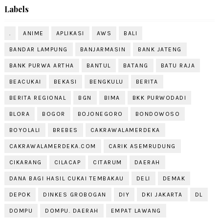
Labels
.
ANIME
APLIKASI
AWS
BALI
BANDAR LAMPUNG
BANJARMASIN
BANK JATENG
BANK PURWA ARTHA
BANTUL
BATANG
BATU RAJA
BEACUKAI
BEKASI
BENGKULU
BERITA
BERITA REGIONAL
BGN
BIMA
BKK PURWODADI
BLORA
BOGOR
BOJONEGORO
BONDOWOSO
BOYOLALI
BREBES
CAKRAWALAMERDEKA
CAKRAWALAMERDEKA.COM
CARIK ASEMRUDUNG
CIKARANG
CILACAP
CITARUM
DAERAH
DANA BAGI HASIL CUKAI TEMBAKAU
DELI
DEMAK
DEPOK
DINKES GROBOGAN
DIY
DKI JAKARTA
DL
DOMPU
DOMPU. DAERAH
EMPAT LAWANG