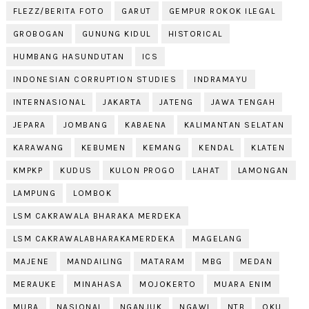
FLEZZ/BERITA FOTO
GARUT
GEMPUR ROKOK ILEGAL
GROBOGAN
GUNUNG KIDUL
HISTORICAL
HUMBANG HASUNDUTAN
ICS
INDONESIAN CORRUPTION STUDIES
INDRAMAYU
INTERNASIONAL
JAKARTA
JATENG
JAWA TENGAH
JEPARA
JOMBANG
KABAENA
KALIMANTAN SELATAN
KARAWANG
KEBUMEN
KEMANG
KENDAL
KLATEN
KMPKP
KUDUS
KULON PROGO
LAHAT
LAMONGAN
LAMPUNG
LOMBOK
LSM CAKRAWALA BHARAKA MERDEKA
LSM CAKRAWALABHARAKAMERDEKA
MAGELANG
MAJENE
MANDAILING
MATARAM
MBG
MEDAN
MERAUKE
MINAHASA
MOJOKERTO
MUARA ENIM
MUBA
NASIONAL
NGANJUK
NGAWI
NTB
OKU