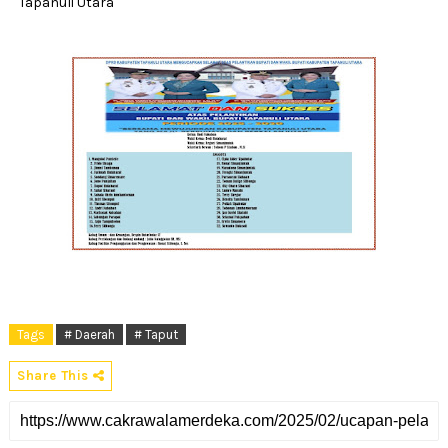
Tapanuli Utara
Tags
# Daerah
# Taput
Share This