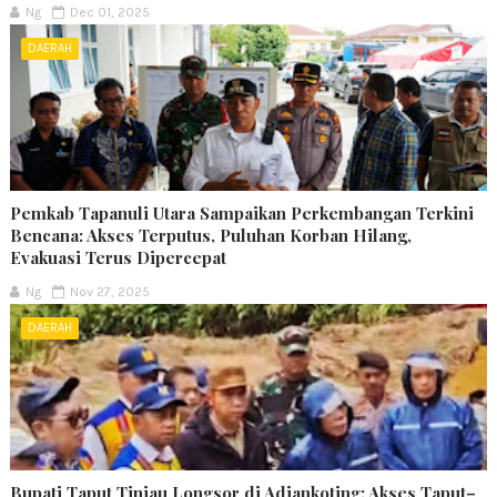
Ng
Dec 01, 2025
DAERAH
Pemkab Tapanuli Utara Sampaikan Perkembangan Terkini
Bencana: Akses Terputus, Puluhan Korban Hilang,
Evakuasi Terus Dipercepat
Ng
Nov 27, 2025
DAERAH
Bupati Taput Tinjau Longsor di Adiankoting: Akses Taput–