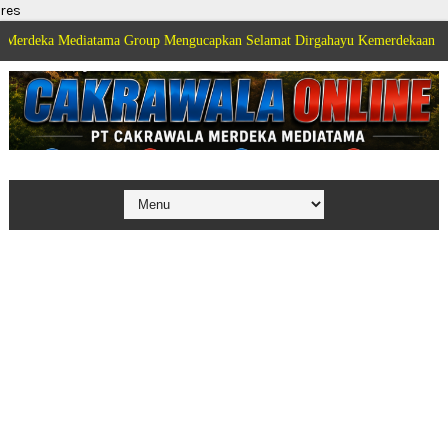
res
 Mediatama Group Mengucapkan Selamat Dirgahayu Kemerdekaan Republik Ind