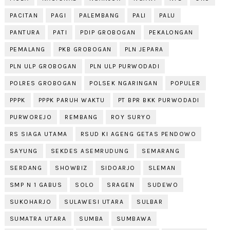
PACITAN
PAGI
PALEMBANG
PALI
PALU
PANTURA
PATI
PDIP GROBOGAN
PEKALONGAN
PEMALANG
PKB GROBOGAN
PLN JEPARA
PLN ULP GROBOGAN
PLN ULP PURWODADI
POLRES GROBOGAN
POLSEK NGARINGAN
POPULER
PPPK
PPPK PARUH WAKTU
PT BPR BKK PURWODADI
PURWOREJO
REMBANG
ROY SURYO
RS SIAGA UTAMA
RSUD KI AGENG GETAS PENDOWO
SAYUNG
SEKDES ASEMRUDUNG
SEMARANG
SERDANG
SHOWBIZ
SIDOARJO
SLEMAN
SMP N 1 GABUS
SOLO
SRAGEN
SUDEWO
SUKOHARJO
SULAWESI UTARA
SULBAR
SUMATRA UTARA
SUMBA
SUMBAWA