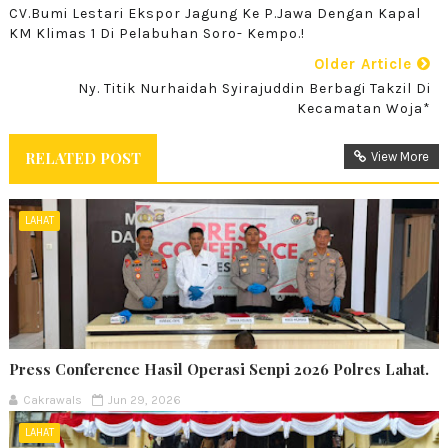
CV.Bumi Lestari Ekspor Jagung Ke P.Jawa Dengan Kapal
KM Klimas 1 Di Pelabuhan Soro- Kempo.!
Older Article
Ny. Titik Nurhaidah Syirajuddin Berbagi Takzil Di
Kecamatan Woja*
RELATED POST
View More
LAHAT
Press Conference Hasil Operasi Senpi 2026 Polres Lahat.
Cakrawals
Jun 29, 2026
LAHAT