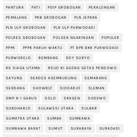
PANTURA
PATI
PDIP GROBOGAN
PEKALONGAN
PEMALANG
PKB GROBOGAN
PLN JEPARA
PLN ULP GROBOGAN
PLN ULP PURWODADI
POLRES GROBOGAN
POLSEK NGARINGAN
POPULER
PPPK
PPPK PARUH WAKTU
PT BPR BKK PURWODADI
PURWOREJO
REMBANG
ROY SURYO
RS SIAGA UTAMA
RSUD KI AGENG GETAS PENDOWO
SAYUNG
SEKDES ASEMRUDUNG
SEMARANG
SERDANG
SHOWBIZ
SIDOARJO
SLEMAN
SMP N 1 GABUS
SOLO
SRAGEN
SUDEWO
SUKOHARJO
SULAWESI UTARA
SULBAR
SUMATRA UTARA
SUMBA
SUMBAWA
SUMBAWA BARAT
SUMUT
SURABAYA
SURADADI