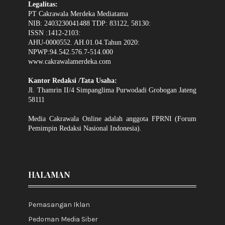
Legalitas:
PT Cakrawala Merdeka Mediatama
NIB: 2403230041488 TDP: 83122, 58130:
ISSN :1412-2103:
AHU-0000552. AH.01.04.Tahun 2020:
NPWP:94.542.576.7-514.000
www.cakrawalamerdeka.com
Kantor Redaksi /Tata Usaha:
Jl. Thamrin II/4 Simpanglima Purwodadi Grobogan Jateng
58111
Media Cakrawala Online adalah anggota FPRNI (Forum
Pemimpin Redaksi Nasional Indonesia).
HALAMAN
Pemasangan Iklan
Pedoman Media Siber