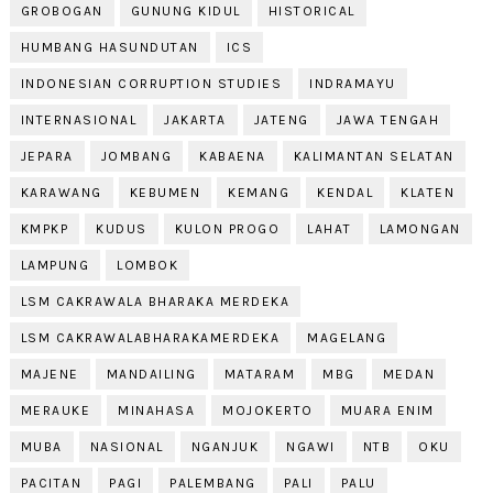
GROBOGAN
GUNUNG KIDUL
HISTORICAL
HUMBANG HASUNDUTAN
ICS
INDONESIAN CORRUPTION STUDIES
INDRAMAYU
INTERNASIONAL
JAKARTA
JATENG
JAWA TENGAH
JEPARA
JOMBANG
KABAENA
KALIMANTAN SELATAN
KARAWANG
KEBUMEN
KEMANG
KENDAL
KLATEN
KMPKP
KUDUS
KULON PROGO
LAHAT
LAMONGAN
LAMPUNG
LOMBOK
LSM CAKRAWALA BHARAKA MERDEKA
LSM CAKRAWALABHARAKAMERDEKA
MAGELANG
MAJENE
MANDAILING
MATARAM
MBG
MEDAN
MERAUKE
MINAHASA
MOJOKERTO
MUARA ENIM
MUBA
NASIONAL
NGANJUK
NGAWI
NTB
OKU
PACITAN
PAGI
PALEMBANG
PALI
PALU