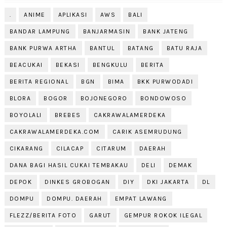
.
ANIME
APLIKASI
AWS
BALI
BANDAR LAMPUNG
BANJARMASIN
BANK JATENG
BANK PURWA ARTHA
BANTUL
BATANG
BATU RAJA
BEACUKAI
BEKASI
BENGKULU
BERITA
BERITA REGIONAL
BGN
BIMA
BKK PURWODADI
BLORA
BOGOR
BOJONEGORO
BONDOWOSO
BOYOLALI
BREBES
CAKRAWALAMERDEKA
CAKRAWALAMERDEKA.COM
CARIK ASEMRUDUNG
CIKARANG
CILACAP
CITARUM
DAERAH
DANA BAGI HASIL CUKAI TEMBAKAU
DELI
DEMAK
DEPOK
DINKES GROBOGAN
DIY
DKI JAKARTA
DL
DOMPU
DOMPU. DAERAH
EMPAT LAWANG
FLEZZ/BERITA FOTO
GARUT
GEMPUR ROKOK ILEGAL