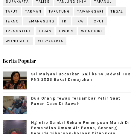
SURAKARTA
TALISE
TANJUNG ENIM
TAPANULI
TAPUT
TARMAN
TARUTUNG
TAWANGSARI
TEGAL
TEKNO
TEMANGGUNG
TKI
TKW
TOPUT
TRENGGALEK
TUBAN
UPGRIS
WONOGIRI
WONOSOBO
YOGYAKARTA
Berita Popular
Sri Mulyani Bocorkan Gaji ke 14 Jadwal THR
PNS 2023 Bakal Dimajukan
Dua Orang Tewas Tersambar Petir Saat
Panen Cabe Di Sawah
Ngintip Sambil Rekam Perempuan Mandi Di
Pemandian Umum Air Panas, Seorang
Pemuda Siborong-borong Ditangkap