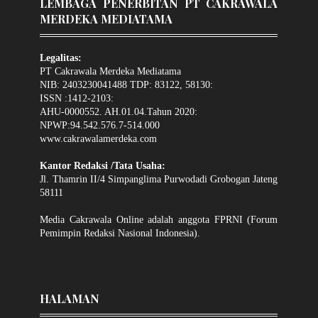
LEMBAGA PENERBITAN PT CAKRAWALA
MERDEKA MEDIATAMA
Legalitas:
PT Cakrawala Merdeka Mediatama
NIB: 2403230041488 TDP: 83122, 58130:
ISSN :1412-2103:
AHU-0000552. AH.01.04.Tahun 2020:
NPWP:94.542.576.7-514.000
www.cakrawalamerdeka.com
Kantor Redaksi /Tata Usaha:
Jl. Thamrin II/4 Simpanglima Purwodadi Grobogan Jateng
58111
Media Cakrawala Online adalah anggota FPRNI (Forum
Pemimpin Redaksi Nasional Indonesia).
HALAMAN