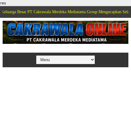
res
a Besar PT Cakrawala Merdeka Mediatama Group Mengucapkan Selamat Dirga