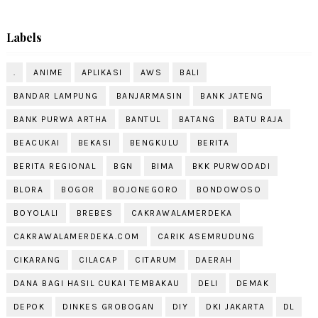
Labels
.
ANIME
APLIKASI
AWS
BALI
BANDAR LAMPUNG
BANJARMASIN
BANK JATENG
BANK PURWA ARTHA
BANTUL
BATANG
BATU RAJA
BEACUKAI
BEKASI
BENGKULU
BERITA
BERITA REGIONAL
BGN
BIMA
BKK PURWODADI
BLORA
BOGOR
BOJONEGORO
BONDOWOSO
BOYOLALI
BREBES
CAKRAWALAMERDEKA
CAKRAWALAMERDEKA.COM
CARIK ASEMRUDUNG
CIKARANG
CILACAP
CITARUM
DAERAH
DANA BAGI HASIL CUKAI TEMBAKAU
DELI
DEMAK
DEPOK
DINKES GROBOGAN
DIY
DKI JAKARTA
DL