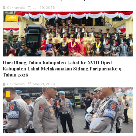
Cakrawals
Jun 29, 2026
LAHAT
Hari Ulang Tahun Kabupaten Lahat Ke.XVIII Dprd
Kabupaten Lahat Melaksanakan Sidang ParipurnaKe 9
Tahun 2026
Cakrawals
May 21, 2026
.