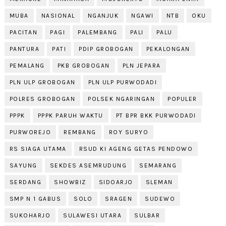
MUBA
NASIONAL
NGANJUK
NGAWI
NTB
OKU
PACITAN
PAGI
PALEMBANG
PALI
PALU
PANTURA
PATI
PDIP GROBOGAN
PEKALONGAN
PEMALANG
PKB GROBOGAN
PLN JEPARA
PLN ULP GROBOGAN
PLN ULP PURWODADI
POLRES GROBOGAN
POLSEK NGARINGAN
POPULER
PPPK
PPPK PARUH WAKTU
PT BPR BKK PURWODADI
PURWOREJO
REMBANG
ROY SURYO
RS SIAGA UTAMA
RSUD KI AGENG GETAS PENDOWO
SAYUNG
SEKDES ASEMRUDUNG
SEMARANG
SERDANG
SHOWBIZ
SIDOARJO
SLEMAN
SMP N 1 GABUS
SOLO
SRAGEN
SUDEWO
SUKOHARJO
SULAWESI UTARA
SULBAR