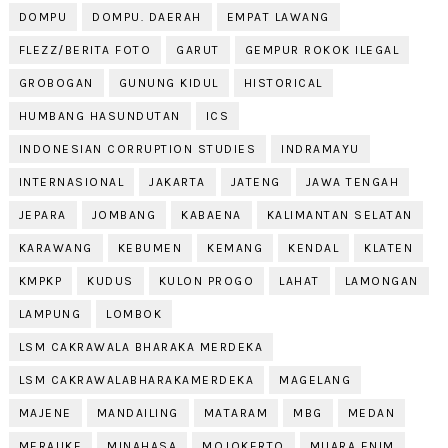
DOMPU
DOMPU. DAERAH
EMPAT LAWANG
FLEZZ/BERITA FOTO
GARUT
GEMPUR ROKOK ILEGAL
GROBOGAN
GUNUNG KIDUL
HISTORICAL
HUMBANG HASUNDUTAN
ICS
INDONESIAN CORRUPTION STUDIES
INDRAMAYU
INTERNASIONAL
JAKARTA
JATENG
JAWA TENGAH
JEPARA
JOMBANG
KABAENA
KALIMANTAN SELATAN
KARAWANG
KEBUMEN
KEMANG
KENDAL
KLATEN
KMPKP
KUDUS
KULON PROGO
LAHAT
LAMONGAN
LAMPUNG
LOMBOK
LSM CAKRAWALA BHARAKA MERDEKA
LSM CAKRAWALABHARAKAMERDEKA
MAGELANG
MAJENE
MANDAILING
MATARAM
MBG
MEDAN
MERAUKE
MINAHASA
MOJOKERTO
MUARA ENIM