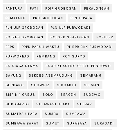
PANTURA
PATI
PDIP GROBOGAN
PEKALONGAN
PEMALANG
PKB GROBOGAN
PLN JEPARA
PLN ULP GROBOGAN
PLN ULP PURWODADI
POLRES GROBOGAN
POLSEK NGARINGAN
POPULER
PPPK
PPPK PARUH WAKTU
PT BPR BKK PURWODADI
PURWOREJO
REMBANG
ROY SURYO
RS SIAGA UTAMA
RSUD KI AGENG GETAS PENDOWO
SAYUNG
SEKDES ASEMRUDUNG
SEMARANG
SERDANG
SHOWBIZ
SIDOARJO
SLEMAN
SMP N 1 GABUS
SOLO
SRAGEN
SUDEWO
SUKOHARJO
SULAWESI UTARA
SULBAR
SUMATRA UTARA
SUMBA
SUMBAWA
SUMBAWA BARAT
SUMUT
SURABAYA
SURADADI