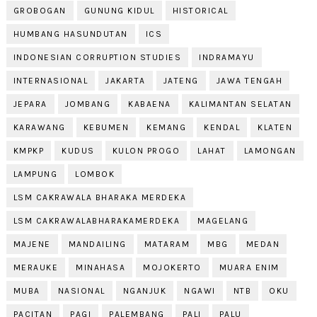
GROBOGAN
GUNUNG KIDUL
HISTORICAL
HUMBANG HASUNDUTAN
ICS
INDONESIAN CORRUPTION STUDIES
INDRAMAYU
INTERNASIONAL
JAKARTA
JATENG
JAWA TENGAH
JEPARA
JOMBANG
KABAENA
KALIMANTAN SELATAN
KARAWANG
KEBUMEN
KEMANG
KENDAL
KLATEN
KMPKP
KUDUS
KULON PROGO
LAHAT
LAMONGAN
LAMPUNG
LOMBOK
LSM CAKRAWALA BHARAKA MERDEKA
LSM CAKRAWALABHARAKAMERDEKA
MAGELANG
MAJENE
MANDAILING
MATARAM
MBG
MEDAN
MERAUKE
MINAHASA
MOJOKERTO
MUARA ENIM
MUBA
NASIONAL
NGANJUK
NGAWI
NTB
OKU
PACITAN
PAGI
PALEMBANG
PALI
PALU