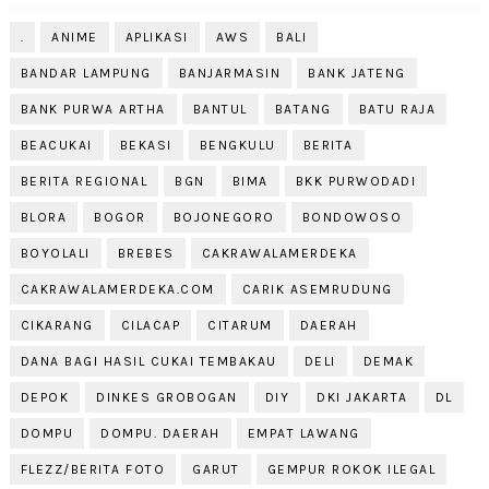
.
ANIME
APLIKASI
AWS
BALI
BANDAR LAMPUNG
BANJARMASIN
BANK JATENG
BANK PURWA ARTHA
BANTUL
BATANG
BATU RAJA
BEACUKAI
BEKASI
BENGKULU
BERITA
BERITA REGIONAL
BGN
BIMA
BKK PURWODADI
BLORA
BOGOR
BOJONEGORO
BONDOWOSO
BOYOLALI
BREBES
CAKRAWALAMERDEKA
CAKRAWALAMERDEKA.COM
CARIK ASEMRUDUNG
CIKARANG
CILACAP
CITARUM
DAERAH
DANA BAGI HASIL CUKAI TEMBAKAU
DELI
DEMAK
DEPOK
DINKES GROBOGAN
DIY
DKI JAKARTA
DL
DOMPU
DOMPU. DAERAH
EMPAT LAWANG
FLEZZ/BERITA FOTO
GARUT
GEMPUR ROKOK ILEGAL