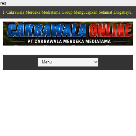
res
wala Merdeka Mediatama Group Mengucapkan Selamat Dirgahayu Kemerdekaan 