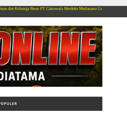
ga Besar PT Cakrawala Merdeka Mediatama Group Mengucapkan Selamat Dirg
POPULER