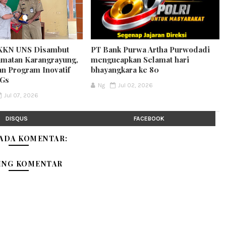
KKN UNS Disambut
PT Bank Purwa Artha Purwodadi
matan Karangrayung,
mengucapkan Selamat hari
an Program Inovatif
bhayangkara ke 80
DGs
Ng
Jul 02, 2026
Jul 07, 2026
DISQUS
FACEBOOK
 ADA KOMENTAR:
ING KOMENTAR