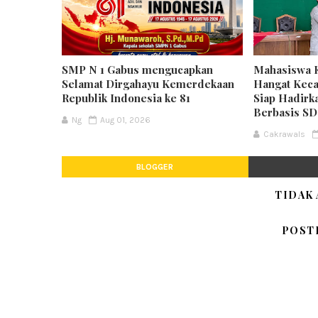
SMP N 1 Gabus mengucapkan
Mahasiswa 
Selamat Dirgahayu Kemerdekaan
Hangat Keca
Republik Indonesia ke 81
Siap Hadirk
Berbasis S
Ng
Aug 01, 2026
Cakrawals
BLOGGER
TIDAK
POST