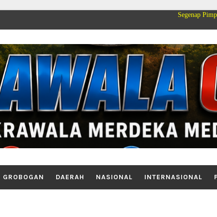
Segenap Pimpinan dan Keluar
GROBOGAN
DAERAH
NASIONAL
INTERNASIONAL