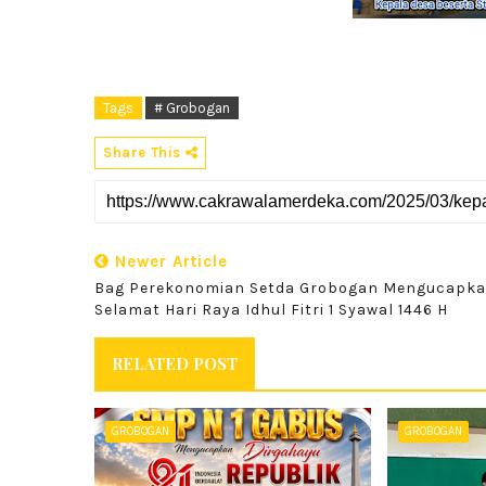
Tags
# Grobogan
Share This
Newer Article
Bag Perekonomian Setda Grobogan Mengucapk
Selamat Hari Raya Idhul Fitri 1 Syawal 1446 H
RELATED POST
GROBOGAN
GROBOGAN