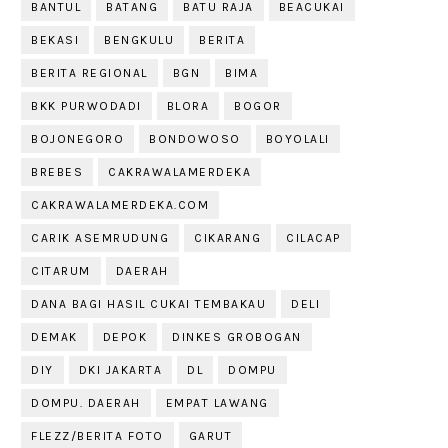
BANTUL
BATANG
BATU RAJA
BEACUKAI
BEKASI
BENGKULU
BERITA
BERITA REGIONAL
BGN
BIMA
BKK PURWODADI
BLORA
BOGOR
BOJONEGORO
BONDOWOSO
BOYOLALI
BREBES
CAKRAWALAMERDEKA
CAKRAWALAMERDEKA.COM
CARIK ASEMRUDUNG
CIKARANG
CILACAP
CITARUM
DAERAH
DANA BAGI HASIL CUKAI TEMBAKAU
DELI
DEMAK
DEPOK
DINKES GROBOGAN
DIY
DKI JAKARTA
DL
DOMPU
DOMPU. DAERAH
EMPAT LAWANG
FLEZZ/BERITA FOTO
GARUT