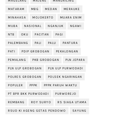
MAGELANG
MAJENE
MANDAILING
MATARAM
MBG
MEDAN
MERAUKE
MINAHASA
MOJOKERTO
MUARA ENIM
MUBA
NASIONAL
NGANJUK
NGAWI
NTB
OKU
PACITAN
PAGI
PALEMBANG
PALI
PALU
PANTURA
PATI
PDIP GROBOGAN
PEKALONGAN
PEMALANG
PKB GROBOGAN
PLN JEPARA
PLN ULP GROBOGAN
PLN ULP PURWODADI
POLRES GROBOGAN
POLSEK NGARINGAN
POPULER
PPPK
PPPK PARUH WAKTU
PT BPR BKK PURWODADI
PURWOREJO
REMBANG
ROY SURYO
RS SIAGA UTAMA
RSUD KI AGENG GETAS PENDOWO
SAYUNG