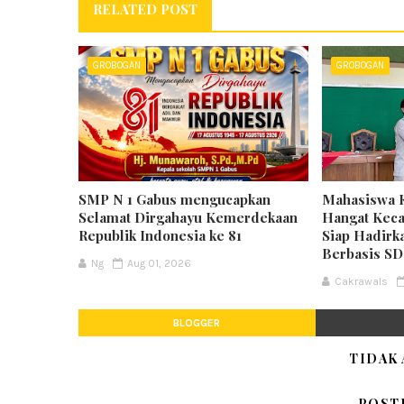
RELATED POST
GROBOGAN
GROBOGAN
SMP N 1 Gabus mengucapkan
Mahasiswa 
Selamat Dirgahayu Kemerdekaan
Hangat Keca
Republik Indonesia ke 81
Siap Hadirk
Berbasis S
Ng
Aug 01, 2026
Cakrawals
BLOGGER
TIDAK
POST