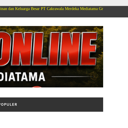
rga Besar PT Cakrawala Merdeka Mediatama Group Mengucapkan Selamat Dir
POPULER