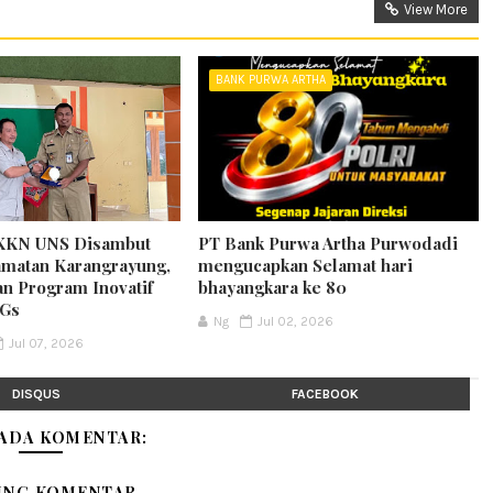
View More
BANK PURWA ARTHA
KKN UNS Disambut
PT Bank Purwa Artha Purwodadi
matan Karangrayung,
mengucapkan Selamat hari
an Program Inovatif
bhayangkara ke 80
DGs
Ng
Jul 02, 2026
Jul 07, 2026
DISQUS
FACEBOOK
 ADA KOMENTAR:
ING KOMENTAR