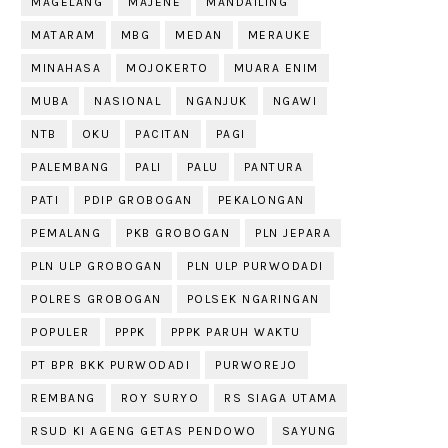
MAGELANG
MAJENE
MANDAILING
MATARAM
MBG
MEDAN
MERAUKE
MINAHASA
MOJOKERTO
MUARA ENIM
MUBA
NASIONAL
NGANJUK
NGAWI
NTB
OKU
PACITAN
PAGI
PALEMBANG
PALI
PALU
PANTURA
PATI
PDIP GROBOGAN
PEKALONGAN
PEMALANG
PKB GROBOGAN
PLN JEPARA
PLN ULP GROBOGAN
PLN ULP PURWODADI
POLRES GROBOGAN
POLSEK NGARINGAN
POPULER
PPPK
PPPK PARUH WAKTU
PT BPR BKK PURWODADI
PURWOREJO
REMBANG
ROY SURYO
RS SIAGA UTAMA
RSUD KI AGENG GETAS PENDOWO
SAYUNG