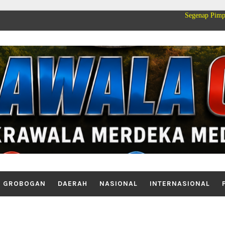
Segenap Pimpinan dan Kelua
GROBOGAN
DAERAH
NASIONAL
INTERNASIONAL