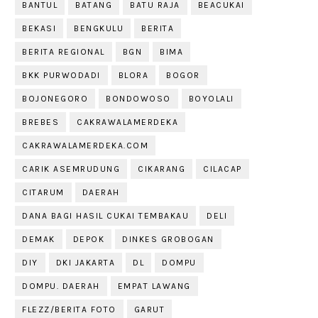
BANTUL
BATANG
BATU RAJA
BEACUKAI
BEKASI
BENGKULU
BERITA
BERITA REGIONAL
BGN
BIMA
BKK PURWODADI
BLORA
BOGOR
BOJONEGORO
BONDOWOSO
BOYOLALI
BREBES
CAKRAWALAMERDEKA
CAKRAWALAMERDEKA.COM
CARIK ASEMRUDUNG
CIKARANG
CILACAP
CITARUM
DAERAH
DANA BAGI HASIL CUKAI TEMBAKAU
DELI
DEMAK
DEPOK
DINKES GROBOGAN
DIY
DKI JAKARTA
DL
DOMPU
DOMPU. DAERAH
EMPAT LAWANG
FLEZZ/BERITA FOTO
GARUT