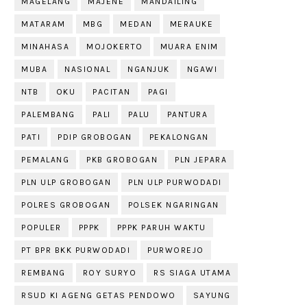
MAGELANG
MAJENE
MANDAILING
MATARAM
MBG
MEDAN
MERAUKE
MINAHASA
MOJOKERTO
MUARA ENIM
MUBA
NASIONAL
NGANJUK
NGAWI
NTB
OKU
PACITAN
PAGI
PALEMBANG
PALI
PALU
PANTURA
PATI
PDIP GROBOGAN
PEKALONGAN
PEMALANG
PKB GROBOGAN
PLN JEPARA
PLN ULP GROBOGAN
PLN ULP PURWODADI
POLRES GROBOGAN
POLSEK NGARINGAN
POPULER
PPPK
PPPK PARUH WAKTU
PT BPR BKK PURWODADI
PURWOREJO
REMBANG
ROY SURYO
RS SIAGA UTAMA
RSUD KI AGENG GETAS PENDOWO
SAYUNG