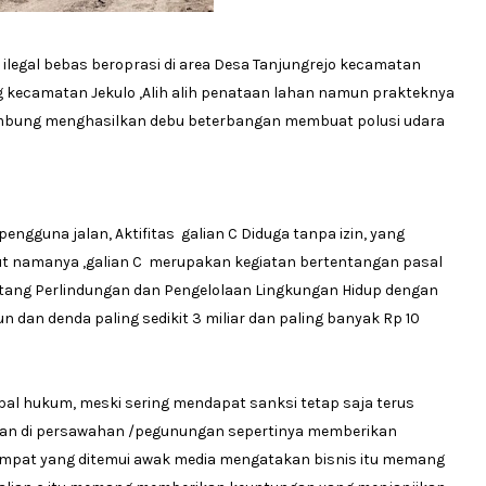
ilegal bebas beroprasi di area Desa Tanjungrejo kecamatan
g kecamatan Jekulo ,Alih alih penataan lahan namun prakteknya
yambung menghasilkan debu beterbangan membuat polusi udara
gguna jalan, Aktifitas galian C Diduga tanpa izin, yang
ut namanya ,galian C merupakan kegiatan bertentangan pasal
ntang Perlindungan dan Pengelolaan Lingkungan Hidup dengan
n dan denda paling sedikit 3 miliar dan paling banyak Rp 10
bal hukum, meski sering mendapat sanksi tetap saja terus
 galian di persawahan /pegunungan sepertinya memberikan
empat yang ditemui awak media mengatakan bisnis itu memang