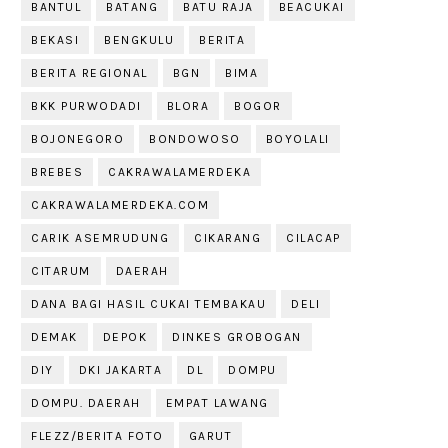
BANTUL
BATANG
BATU RAJA
BEACUKAI
BEKASI
BENGKULU
BERITA
BERITA REGIONAL
BGN
BIMA
BKK PURWODADI
BLORA
BOGOR
BOJONEGORO
BONDOWOSO
BOYOLALI
BREBES
CAKRAWALAMERDEKA
CAKRAWALAMERDEKA.COM
CARIK ASEMRUDUNG
CIKARANG
CILACAP
CITARUM
DAERAH
DANA BAGI HASIL CUKAI TEMBAKAU
DELI
DEMAK
DEPOK
DINKES GROBOGAN
DIY
DKI JAKARTA
DL
DOMPU
DOMPU. DAERAH
EMPAT LAWANG
FLEZZ/BERITA FOTO
GARUT