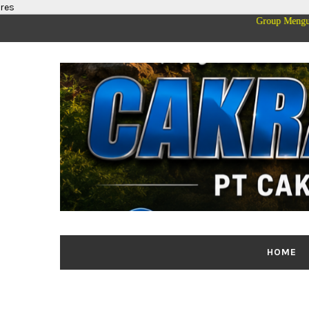
res
luarga Besar PT Cakrawala Merdeka Mediatama Group Mengucapkan Selamat 
HOME