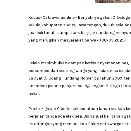
Kudus- Cakrawalaonline - Banyaknya galian C Diduga 
Jekulo kabupaten Kudus, Jawa tengah, dukuh selalan
jual beli tanah, dump truck berjejer sambung men
yang merugikan masyarakat banyak. (08/03 2025).
Selain menimbulkan dampak ketidak nyamanan bagi pen
bersumber dari seorang warga yang tidak mau diseb
98 Ayat (1) Udang – undang Nomer 32 Tahun 2009 te
ancaman pidana penjara paling singkat 3 ( tiga ) tahu
miliar.
Praktek galian C berkedok penataan lahan seakan ke
berjalan tanpa ada efek jera. Bisnis jual beli tanah
keuntungan yang menjanjikan. Salah satu warga set