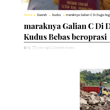
Home
Daerah
kudus
maraknya Galian C Di Duga ileg
maraknya Galian C Di D
Kudus Bebas beroprasi
Ng
1 year ago
Daerah,
kudus,