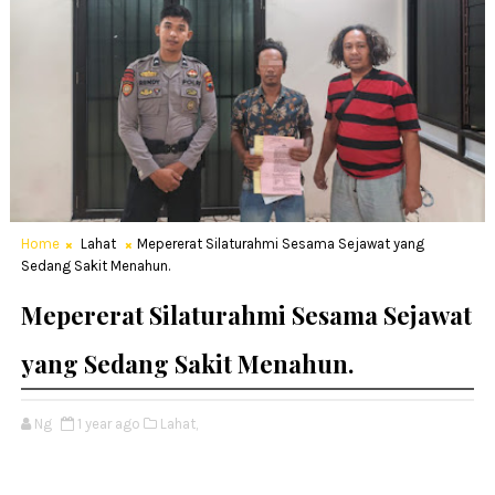
Home
Lahat
Mepererat Silaturahmi Sesama Sejawat yang
Sedang Sakit Menahun.
Mepererat Silaturahmi Sesama Sejawat
yang Sedang Sakit Menahun.
Ng
1 year ago
Lahat,