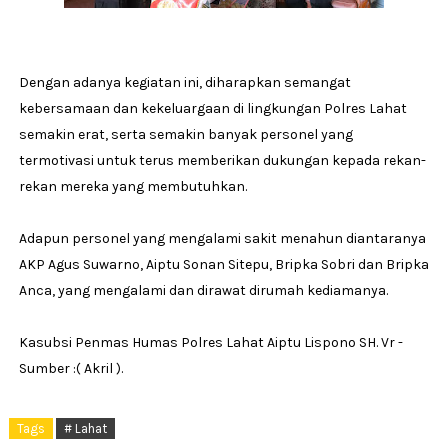
Dengan adanya kegiatan ini, diharapkan semangat
kebersamaan dan kekeluargaan di lingkungan Polres Lahat
semakin erat, serta semakin banyak personel yang
termotivasi untuk terus memberikan dukungan kepada rekan-
rekan mereka yang membutuhkan.
Adapun personel yang mengalami sakit menahun diantaranya
AKP Agus Suwarno, Aiptu Sonan Sitepu, Bripka Sobri dan Bripka
Anca, yang mengalami dan dirawat dirumah kediamanya.
Kasubsi Penmas Humas Polres Lahat Aiptu Lispono SH. Vr -
Sumber :( Akril ).
Tags
# Lahat