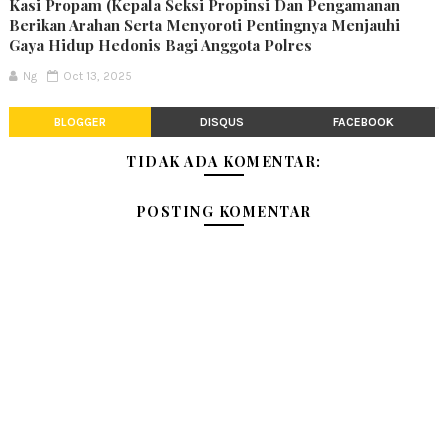
Kasi Propam (Kepala Seksi Propinsi Dan Pengamanan
Berikan Arahan Serta Menyoroti Pentingnya Menjauhi
Gaya Hidup Hedonis Bagi Anggota Polres
Ng
Oct 13, 2025
BLOGGER
DISQUS
FACEBOOK
TIDAK ADA KOMENTAR:
POSTING KOMENTAR