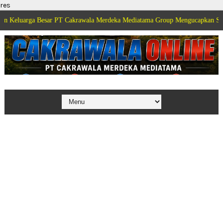
res
a Besar PT Cakrawala Merdeka Mediatama Group Mengucapkan Selamat Dirgah