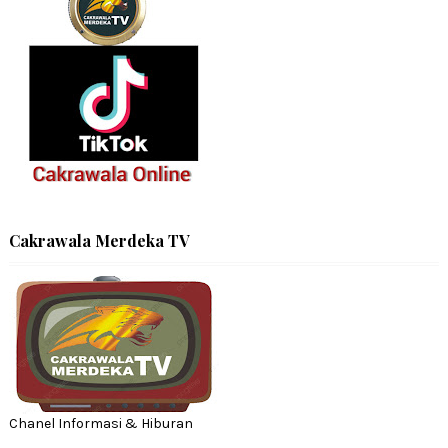
Cakrawala Merdeka TV
Chanel Informasi & Hiburan