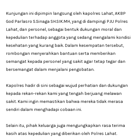
Kunjungan ini dipimpin langsung oleh kapolres Lahat, AKBP
God Parlasro S.Sinaga SH.SIK.MH, yang di dampingi PJU Polres
Lahat, dan personel, sebagai bentuk dukungan moral dan
kepedulian terhadap anggota yang sedang mengalami kondisi
kesehatan yang kurang baik. Dalam kesempatan tersebut,
rombongan menyerahkan bantuan serta memberikan
semangat kepada personel yang sakit agar tetap tegar dan
bersemangat dalam menjalani pengobatan.
Kapolres hadir di sini sebagai wujud perhatian dan dukungan
kepada rekan-rekan kami yang tengah berjuang melawan
sakit. Kami ingin memastikan bahwa mereka tidak merasa
sendiri dalam menghadapi cobaan ini.
Selain itu, pihak keluarga juga mengungkapkan rasa terima
kasih atas kepedulian yang diberikan oleh Polres Lahat.