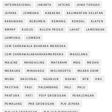
INTERNASIONAL
JAKARTA
JATENG
JAWA TENGAH
JEPARA
JOMBANG
KABAENA
KALIMANTAN SELATAN
KARAWANG
KEBUMEN
KEMANG
KENDAL
KLATEN
KMPKP
KUDUS
KULON PROGO
LAHAT
LAMONGAN
LAMPUNG
LOMBOK
LSM CAKRAWALA BHARAKA MERDEKA
LSM CAKRAWALABHARAKAMERDEKA
MAGELANG
MAJENE
MANDAILING
MATARAM
MBG
MEDAN
MERAUKE
MINAHASA
MOJOKERTO
MUARA ENIM
MUBA
NASIONAL
NGANJUK
NGAWI
NTB
OKU
PACITAN
PAGI
PALEMBANG
PALI
PALU
PANTURA
PATI
PDIP GROBOGAN
PEKALONGAN
PEMALANG
PKB GROBOGAN
PLN JEPARA
PLN ULP GROBOGAN
PLN ULP PURWODADI