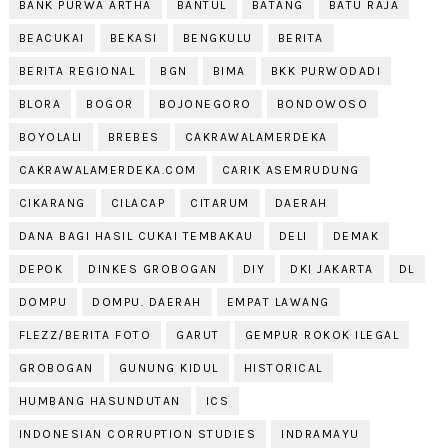
BANK PURWA ARTHA
BANTUL
BATANG
BATU RAJA
BEACUKAI
BEKASI
BENGKULU
BERITA
BERITA REGIONAL
BGN
BIMA
BKK PURWODADI
BLORA
BOGOR
BOJONEGORO
BONDOWOSO
BOYOLALI
BREBES
CAKRAWALAMERDEKA
CAKRAWALAMERDEKA.COM
CARIK ASEMRUDUNG
CIKARANG
CILACAP
CITARUM
DAERAH
DANA BAGI HASIL CUKAI TEMBAKAU
DELI
DEMAK
DEPOK
DINKES GROBOGAN
DIY
DKI JAKARTA
DL
DOMPU
DOMPU. DAERAH
EMPAT LAWANG
FLEZZ/BERITA FOTO
GARUT
GEMPUR ROKOK ILEGAL
GROBOGAN
GUNUNG KIDUL
HISTORICAL
HUMBANG HASUNDUTAN
ICS
INDONESIAN CORRUPTION STUDIES
INDRAMAYU