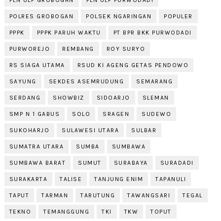
POLRES GROBOGAN
POLSEK NGARINGAN
POPULER
PPPK
PPPK PARUH WAKTU
PT BPR BKK PURWODADI
PURWOREJO
REMBANG
ROY SURYO
RS SIAGA UTAMA
RSUD KI AGENG GETAS PENDOWO
SAYUNG
SEKDES ASEMRUDUNG
SEMARANG
SERDANG
SHOWBIZ
SIDOARJO
SLEMAN
SMP N 1 GABUS
SOLO
SRAGEN
SUDEWO
SUKOHARJO
SULAWESI UTARA
SULBAR
SUMATRA UTARA
SUMBA
SUMBAWA
SUMBAWA BARAT
SUMUT
SURABAYA
SURADADI
SURAKARTA
TALISE
TANJUNG ENIM
TAPANULI
TAPUT
TARMAN
TARUTUNG
TAWANGSARI
TEGAL
TEKNO
TEMANGGUNG
TKI
TKW
TOPUT