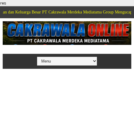
res
uarga Besar PT Cakrawala Merdeka Mediatama Group Mengucapkan Selamat D