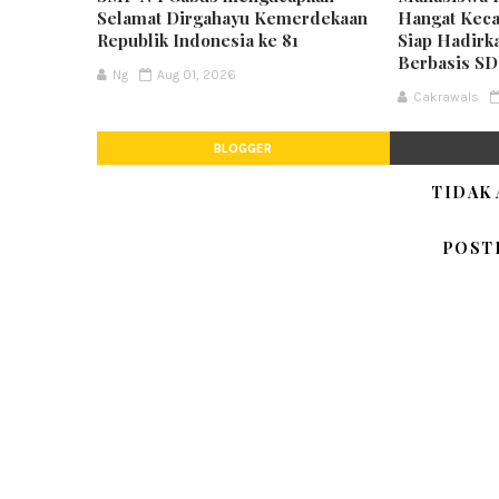
Selamat Dirgahayu Kemerdekaan
Hangat Keca
Republik Indonesia ke 81
Siap Hadirk
Berbasis S
Ng
Aug 01, 2026
Cakrawals
BLOGGER
TIDAK
POST