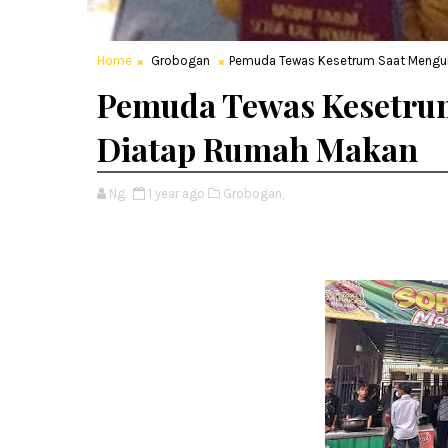
Home
Grobogan
Pemuda Tewas Kesetrum Saat Menguk
Pemuda Tewas Kesetru
Diatap Rumah Makan
Ng
1 year ago
Grobogan,