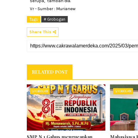
serupa," tambah dia.
Vr - Sumber : Murianew
Tags
# Grobogan
Share This
RELATED POST
GROBOGAN
GROBOGAN
SMP N 1 Gabus mengucapkan
Mahasiswa 