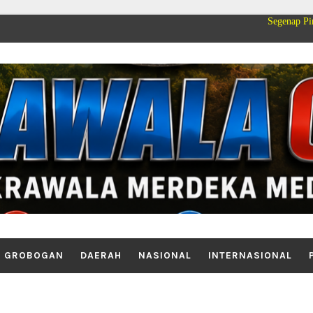
Segenap Pimpinan dan Kel
GROBOGAN
DAERAH
NASIONAL
INTERNASIONAL