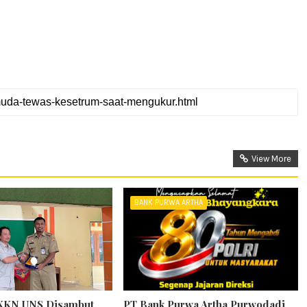
View More
BANK PURWA ARTHA
KKN UNS Disambut
PT Bank Purwa Artha Purwodadi