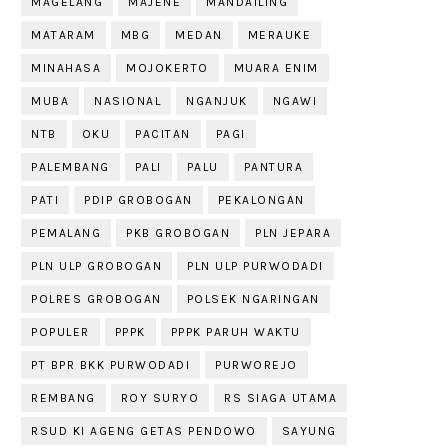
MAGELANG
MAJENE
MANDAILING
MATARAM
MBG
MEDAN
MERAUKE
MINAHASA
MOJOKERTO
MUARA ENIM
MUBA
NASIONAL
NGANJUK
NGAWI
NTB
OKU
PACITAN
PAGI
PALEMBANG
PALI
PALU
PANTURA
PATI
PDIP GROBOGAN
PEKALONGAN
PEMALANG
PKB GROBOGAN
PLN JEPARA
PLN ULP GROBOGAN
PLN ULP PURWODADI
POLRES GROBOGAN
POLSEK NGARINGAN
POPULER
PPPK
PPPK PARUH WAKTU
PT BPR BKK PURWODADI
PURWOREJO
REMBANG
ROY SURYO
RS SIAGA UTAMA
RSUD KI AGENG GETAS PENDOWO
SAYUNG