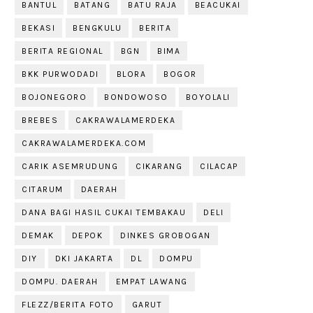
BANTUL
BATANG
BATU RAJA
BEACUKAI
BEKASI
BENGKULU
BERITA
BERITA REGIONAL
BGN
BIMA
BKK PURWODADI
BLORA
BOGOR
BOJONEGORO
BONDOWOSO
BOYOLALI
BREBES
CAKRAWALAMERDEKA
CAKRAWALAMERDEKA.COM
CARIK ASEMRUDUNG
CIKARANG
CILACAP
CITARUM
DAERAH
DANA BAGI HASIL CUKAI TEMBAKAU
DELI
DEMAK
DEPOK
DINKES GROBOGAN
DIY
DKI JAKARTA
DL
DOMPU
DOMPU. DAERAH
EMPAT LAWANG
FLEZZ/BERITA FOTO
GARUT