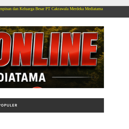
uarga Besar PT Cakrawala Merdeka Mediatama Group Mengucapkan Selamat D
POPULER