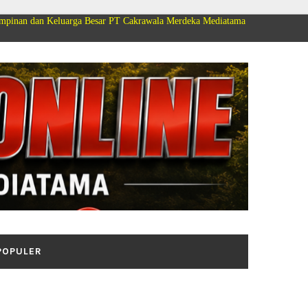
rga Besar PT Cakrawala Merdeka Mediatama Group Mengucapkan Selamat Dir
POPULER