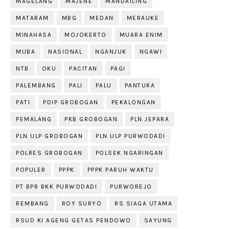
MAGELANG
MAJENE
MANDAILING
MATARAM
MBG
MEDAN
MERAUKE
MINAHASA
MOJOKERTO
MUARA ENIM
MUBA
NASIONAL
NGANJUK
NGAWI
NTB
OKU
PACITAN
PAGI
PALEMBANG
PALI
PALU
PANTURA
PATI
PDIP GROBOGAN
PEKALONGAN
PEMALANG
PKB GROBOGAN
PLN JEPARA
PLN ULP GROBOGAN
PLN ULP PURWODADI
POLRES GROBOGAN
POLSEK NGARINGAN
POPULER
PPPK
PPPK PARUH WAKTU
PT BPR BKK PURWODADI
PURWOREJO
REMBANG
ROY SURYO
RS SIAGA UTAMA
RSUD KI AGENG GETAS PENDOWO
SAYUNG