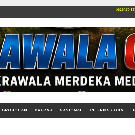
Segenap Pimpinan dan Kelua
GROBOGAN
DAERAH
NASIONAL
INTERNASIONAL