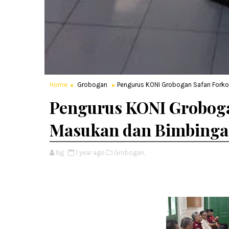
Home
Grobogan
Pengurus KONI Grobogan Safari Fork
Pengurus KONI Groboga
Masukan dan Bimbing
Ng
1 year ago
Grobogan,