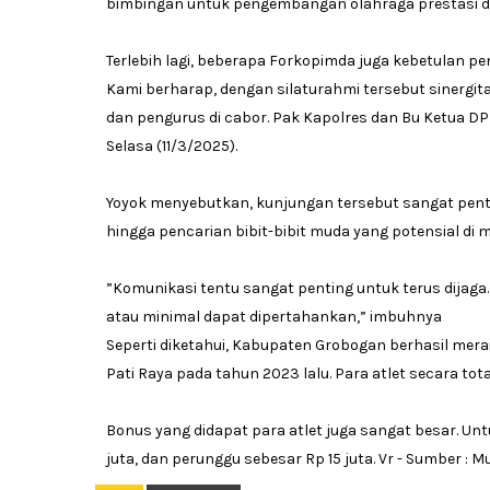
bimbingan untuk pengembangan olahraga prestasi d
Terlebih lagi, beberapa Forkopimda juga kebetulan p
Kami berharap, dengan silaturahmi tersebut sinergitas 
dan pengurus di cabor. Pak Kapolres dan Bu Ketua DPRD
Selasa (11/3/2025).
Yoyok menyebutkan, kunjungan tersebut sangat pent
hingga pencarian bibit-bibit muda yang potensial di 
”Komunikasi tentu sangat penting untuk terus dijaga.
atau minimal dapat dipertahankan,” imbuhnya
Seperti diketahui, Kabupaten Grobogan berhasil merai
Pati Raya pada tahun 2023 lalu. Para atlet secara tot
Bonus yang didapat para atlet juga sangat besar. Un
juta, dan perunggu sebesar Rp 15 juta. Vr - Sumber : 