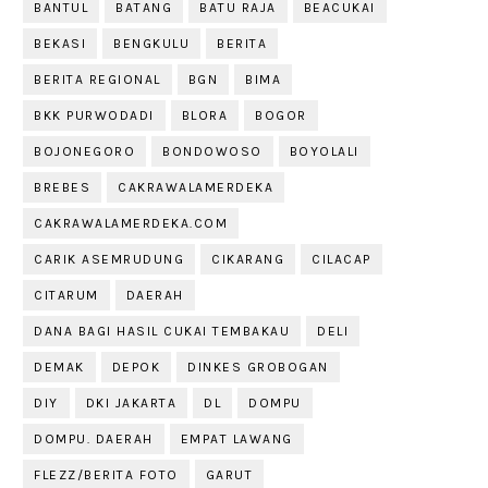
BANTUL
BATANG
BATU RAJA
BEACUKAI
BEKASI
BENGKULU
BERITA
BERITA REGIONAL
BGN
BIMA
BKK PURWODADI
BLORA
BOGOR
BOJONEGORO
BONDOWOSO
BOYOLALI
BREBES
CAKRAWALAMERDEKA
CAKRAWALAMERDEKA.COM
CARIK ASEMRUDUNG
CIKARANG
CILACAP
CITARUM
DAERAH
DANA BAGI HASIL CUKAI TEMBAKAU
DELI
DEMAK
DEPOK
DINKES GROBOGAN
DIY
DKI JAKARTA
DL
DOMPU
DOMPU. DAERAH
EMPAT LAWANG
FLEZZ/BERITA FOTO
GARUT