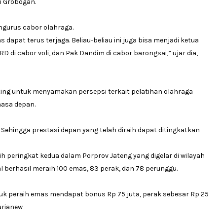
i Grobogan.
engurus cabor olahraga.
dapat terus terjaga. Beliau-beliau ini juga bisa menjadi ketua
 di cabor voli, dan Pak Dandim di cabor barongsai,” ujar dia,
ing untuk menyamakan persepsi terkait pelatihan olahraga
masa depan.
 Sehingga prestasi depan yang telah diraih dapat ditingkatkan
h peringkat kedua dalam Porprov Jateng yang digelar di wilayah
al berhasil meraih 100 emas, 83 perak, dan 78 perunggu.
tuk peraih emas mendapat bonus Rp 75 juta, perak sebesar Rp 25
Murianew