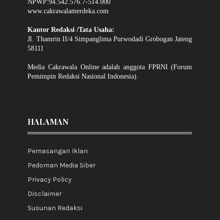
NPWP:94.542.576.7-514.000
www.cakrawalamerdeka.com
Kantor Redaksi /Tata Usaha:
Jl. Thamrin II/4 Simpanglima Purwodadi Grobogan Jateng
58111
Media Cakrawala Online adalah anggota FPRNI (Forum
Pemimpin Redaksi Nasional Indonesia).
HALAMAN
Pemasangan Iklan
Pedoman Media Siber
Privacy Policy
Disclaimer
Susunan Redaksi