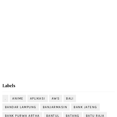
Labels
.
ANIME
APLIKASI
AWS
BALI
BANDAR LAMPUNG
BANJARMASIN
BANK JATENG
BANK PURWA ARTHA
BANTUL
BATANG
BATU RAJA