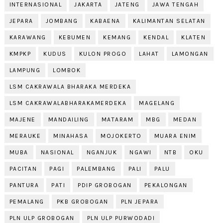
INTERNASIONAL
JAKARTA
JATENG
JAWA TENGAH
JEPARA
JOMBANG
KABAENA
KALIMANTAN SELATAN
KARAWANG
KEBUMEN
KEMANG
KENDAL
KLATEN
KMPKP
KUDUS
KULON PROGO
LAHAT
LAMONGAN
LAMPUNG
LOMBOK
LSM CAKRAWALA BHARAKA MERDEKA
LSM CAKRAWALABHARAKAMERDEKA
MAGELANG
MAJENE
MANDAILING
MATARAM
MBG
MEDAN
MERAUKE
MINAHASA
MOJOKERTO
MUARA ENIM
MUBA
NASIONAL
NGANJUK
NGAWI
NTB
OKU
PACITAN
PAGI
PALEMBANG
PALI
PALU
PANTURA
PATI
PDIP GROBOGAN
PEKALONGAN
PEMALANG
PKB GROBOGAN
PLN JEPARA
PLN ULP GROBOGAN
PLN ULP PURWODADI