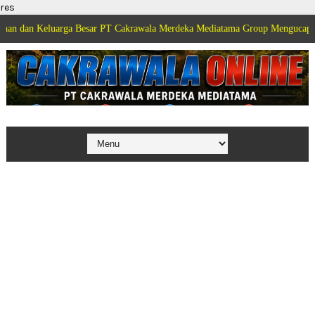
res
luarga Besar PT Cakrawala Merdeka Mediatama Group Mengucapkan Selamat 