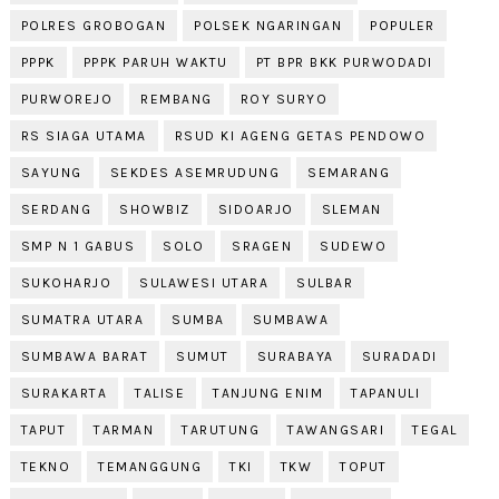
POLRES GROBOGAN
POLSEK NGARINGAN
POPULER
PPPK
PPPK PARUH WAKTU
PT BPR BKK PURWODADI
PURWOREJO
REMBANG
ROY SURYO
RS SIAGA UTAMA
RSUD KI AGENG GETAS PENDOWO
SAYUNG
SEKDES ASEMRUDUNG
SEMARANG
SERDANG
SHOWBIZ
SIDOARJO
SLEMAN
SMP N 1 GABUS
SOLO
SRAGEN
SUDEWO
SUKOHARJO
SULAWESI UTARA
SULBAR
SUMATRA UTARA
SUMBA
SUMBAWA
SUMBAWA BARAT
SUMUT
SURABAYA
SURADADI
SURAKARTA
TALISE
TANJUNG ENIM
TAPANULI
TAPUT
TARMAN
TARUTUNG
TAWANGSARI
TEGAL
TEKNO
TEMANGGUNG
TKI
TKW
TOPUT