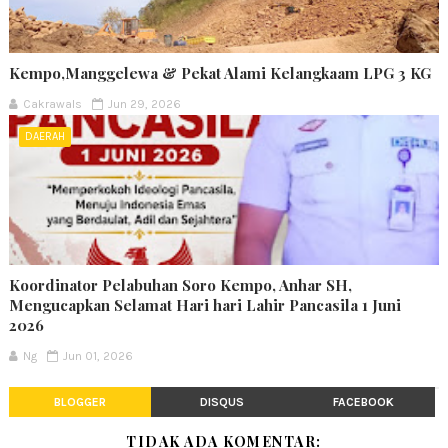
Kempo,Manggelewa & Pekat Alami Kelangkaam LPG 3 KG
Cakrawals
Jun 29, 2026
DAERAH
Koordinator Pelabuhan Soro Kempo, Anhar SH,
Mengucapkan Selamat Hari hari Lahir Pancasila 1 Juni
2026
Ng
Jun 01, 2026
BLOGGER
DISQUS
FACEBOOK
TIDAK ADA KOMENTAR: